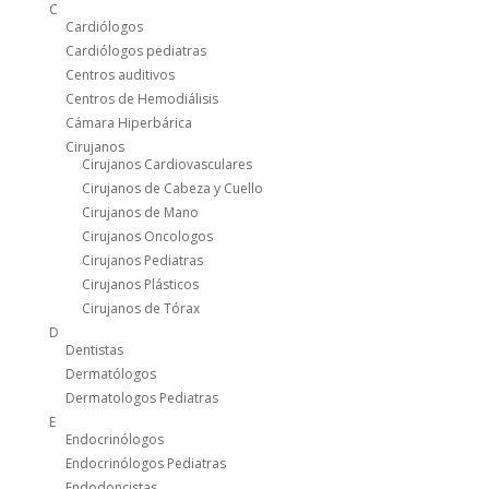
C
Cardiólogos
Cardiólogos pediatras
Centros auditivos
Centros de Hemodiálisis
Cámara Hiperbárica
Cirujanos
Cirujanos Cardiovasculares
Cirujanos de Cabeza y Cuello
Cirujanos de Mano
Cirujanos Oncologos
Cirujanos Pediatras
Cirujanos Plásticos
Cirujanos de Tórax
D
Dentistas
Dermatólogos
Dermatologos Pediatras
E
Endocrinólogos
Endocrinólogos Pediatras
Endodoncistas