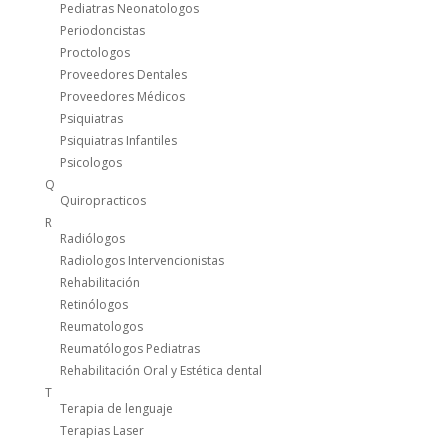
Pediatras Neonatologos
Periodoncistas
Proctologos
Proveedores Dentales
Proveedores Médicos
Psiquiatras
Psiquiatras Infantiles
Psicologos
Q
Quiropracticos
R
Radiólogos
Radiologos Intervencionistas
Rehabilitación
Retinólogos
Reumatologos
Reumatólogos Pediatras
Rehabilitación Oral y Estética dental
T
Terapia de lenguaje
Terapias Laser