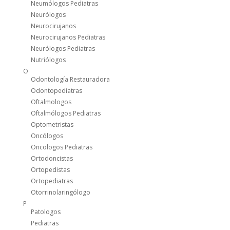
Neumólogos Pediatras
Neurólogos
Neurocirujanos
Neurocirujanos Pediatras
Neurólogos Pediatras
Nutriólogos
O
Odontología Restauradora
Odontopediatras
Oftalmologos
Oftalmólogos Pediatras
Optometristas
Oncólogos
Oncologos Pediatras
Ortodoncistas
Ortopedistas
Ortopediatras
Otorrinolaringólogo
P
Patologos
Pediatras