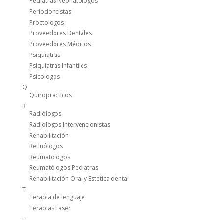
Pediatras Neonatologos
Periodoncistas
Proctologos
Proveedores Dentales
Proveedores Médicos
Psiquiatras
Psiquiatras Infantiles
Psicologos
Q
Quiropracticos
R
Radiólogos
Radiologos Intervencionistas
Rehabilitación
Retinólogos
Reumatologos
Reumatólogos Pediatras
Rehabilitación Oral y Estética dental
T
Terapia de lenguaje
Terapias Laser
U