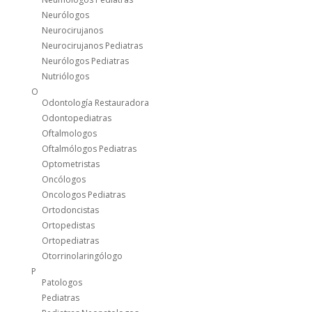
Neurólogos
Neurocirujanos
Neurocirujanos Pediatras
Neurólogos Pediatras
Nutriólogos
O
Odontología Restauradora
Odontopediatras
Oftalmologos
Oftalmólogos Pediatras
Optometristas
Oncólogos
Oncologos Pediatras
Ortodoncistas
Ortopedistas
Ortopediatras
Otorrinolaringólogo
P
Patologos
Pediatras