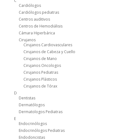
C
Cardiólogos
Cardiólogos pediatras
Centros auditivos
Centros de Hemodiálisis
Cámara Hiperbárica
Cirujanos
Cirujanos Cardiovasculares
Cirujanos de Cabeza y Cuello
Cirujanos de Mano
Cirujanos Oncologos
Cirujanos Pediatras
Cirujanos Plásticos
Cirujanos de Tórax
D
Dentistas
Dermatólogos
Dermatologos Pediatras
E
Endocrinólogos
Endocrinólogos Pediatras
Endodoncistas