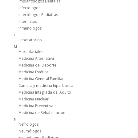
Implantologos Dentales
Infectologos
Infectólogos Pediatras
Internistas
Inmunologos
L
Laboratorios
M
Maxilofaciales
Medicina Alternativa
Medicina del Deporte
Medicina Estética
Medicina General Familiar
Camara y medicina hiperbarica
Medicina Integrada del Adulto
Medicina Nuclear
Medicina Preventiva
Medicina de Rehabilitación
N
Nefrólogos
Neumólogos
Neumólogos Pediatras