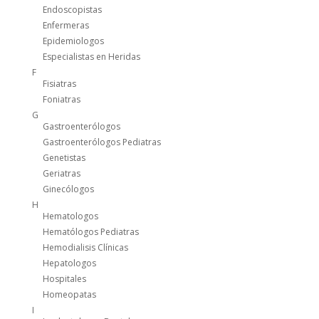
Endoscopistas
Enfermeras
Epidemiologos
Especialistas en Heridas
F
Fisiatras
Foniatras
G
Gastroenterólogos
Gastroenterólogos Pediatras
Genetistas
Geriatras
Ginecólogos
H
Hematologos
Hematólogos Pediatras
Hemodialisis Clínicas
Hepatologos
Hospitales
Homeopatas
I