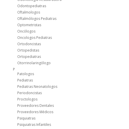
Odontopediatras
Oftalmologos
Oftalmólogos Pediatras
Optometristas
Oncólogos
Oncologos Pediatras
Ortodoncistas
Ortopedistas
Ortopediatras
Otorrinolaringólogo
P
Patologos
Pediatras
Pediatras Neonatologos
Periodoncistas
Proctologos
Proveedores Dentales
Proveedores Médicos
Psiquiatras
Psiquiatras Infantiles