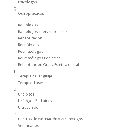
Psicologos
Q
Quiropracticos
R
Radiólogos
Radiologos Intervencionistas
Rehabilitación
Retinólogos
Reumatologos
Reumatólogos Pediatras
Rehabilitación Oral y Estética dental
T
Terapia de lenguaje
Terapias Laser
U
Urólogos
Urólogos Pediatras
Ultrasonido
V
Centros de vacunación y vacunologos
Veterinarios