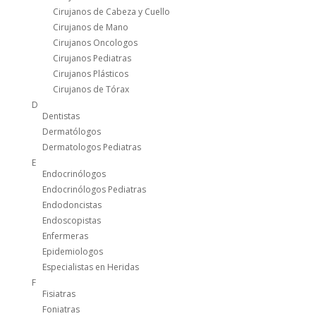
Cirujanos de Cabeza y Cuello
Cirujanos de Mano
Cirujanos Oncologos
Cirujanos Pediatras
Cirujanos Plásticos
Cirujanos de Tórax
D
Dentistas
Dermatólogos
Dermatologos Pediatras
E
Endocrinólogos
Endocrinólogos Pediatras
Endodoncistas
Endoscopistas
Enfermeras
Epidemiologos
Especialistas en Heridas
F
Fisiatras
Foniatras