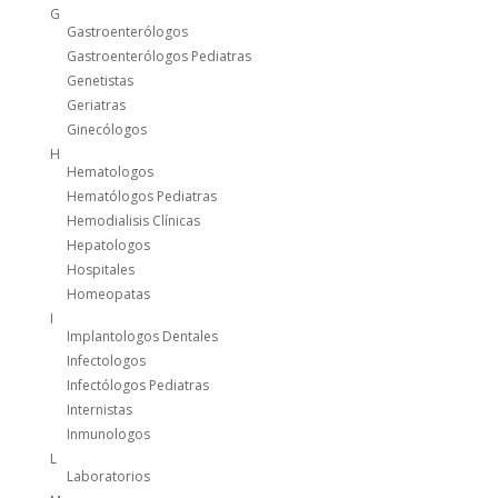
G
Gastroenterólogos
Gastroenterólogos Pediatras
Genetistas
Geriatras
Ginecólogos
H
Hematologos
Hematólogos Pediatras
Hemodialisis Clínicas
Hepatologos
Hospitales
Homeopatas
I
Implantologos Dentales
Infectologos
Infectólogos Pediatras
Internistas
Inmunologos
L
Laboratorios