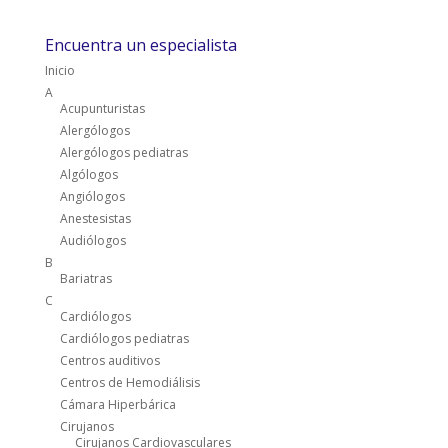
Encuentra un especialista
Inicio
A
Acupunturistas
Alergólogos
Alergólogos pediatras
Algólogos
Angiólogos
Anestesistas
Audiólogos
B
Bariatras
C
Cardiólogos
Cardiólogos pediatras
Centros auditivos
Centros de Hemodiálisis
Cámara Hiperbárica
Cirujanos
Cirujanos Cardiovasculares