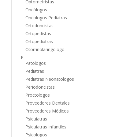
Optometristas
Oncólogos
Oncologos Pediatras
Ortodoncistas
Ortopedistas
Ortopediatras
Otorrinolaringólogo
P
Patologos
Pediatras
Pediatras Neonatologos
Periodoncistas
Proctologos
Proveedores Dentales
Proveedores Médicos
Psiquiatras
Psiquiatras Infantiles
Psicologos