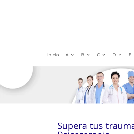
Inicio
A
B
C
D
E
Supera tus traumas