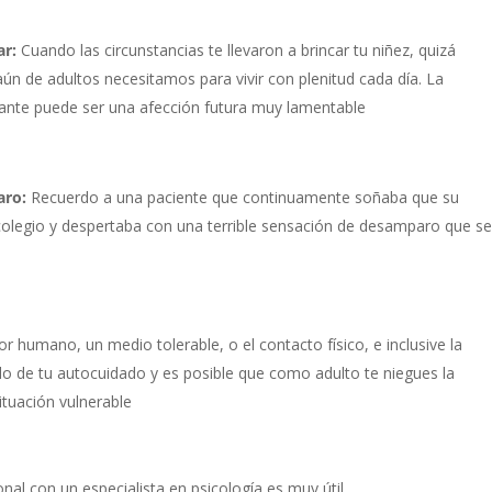
ar:
Cuando las circunstancias te llevaron a brincar tu niñez, quizá
ún de adultos necesitamos para vivir con plenitud cada día. La
ante puede ser una afección futura muy lamentable
aro:
Recuerdo a una paciente que continuamente soñaba que su
colegio y despertaba con una terrible sensación de desamparo que se
or humano, un medio tolerable, o el contacto físico, e inclusive la
llo de tu autocuidado y es posible que como adulto te niegues la
ituación vulnerable
nal con un especialista en psicología es muy útil.