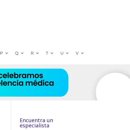
P
Q
R
T
U
V
Encuentra un
especialista