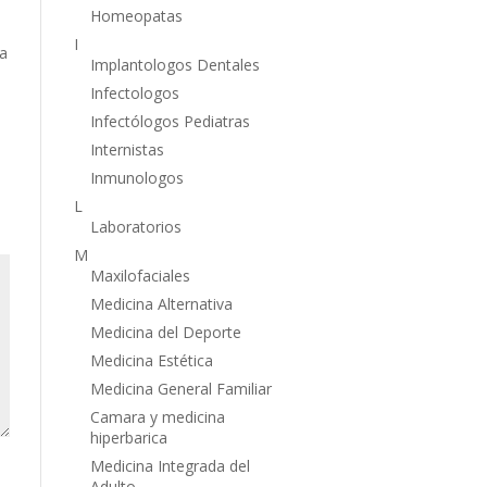
Homeopatas
I
ta
Implantologos Dentales
Infectologos
Infectólogos Pediatras
Internistas
Inmunologos
L
Laboratorios
M
Maxilofaciales
Medicina Alternativa
Medicina del Deporte
Medicina Estética
Medicina General Familiar
Camara y medicina
hiperbarica
Medicina Integrada del
Adulto