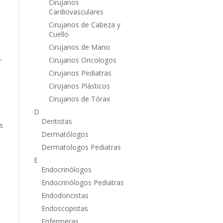
Cirujanos
Cardiovasculares
Cirujanos de Cabeza y
Cuello
Cirujanos de Mano
.
Cirujanos Oncologos
Cirujanos Pediatras
Cirujanos Plásticos
Cirujanos de Tórax
D
Dentistas
s
Dermatólogos
Dermatologos Pediatras
E
Endocrinólogos
Endocrinólogos Pediatras
Endodoncistas
Endoscopistas
Enfermeras