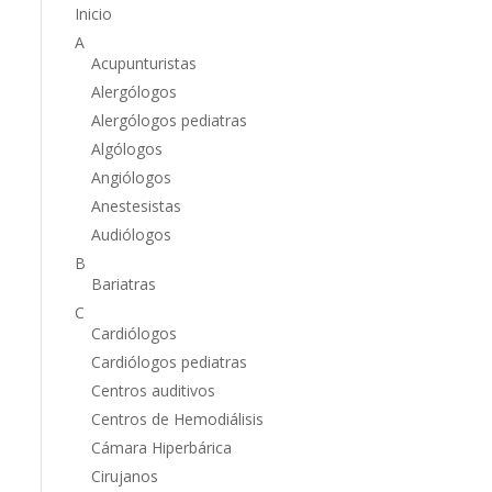
Inicio
A
Acupunturistas
Alergólogos
Alergólogos pediatras
Algólogos
Angiólogos
Anestesistas
Audiólogos
B
Bariatras
C
Cardiólogos
Cardiólogos pediatras
Centros auditivos
Centros de Hemodiálisis
Cámara Hiperbárica
Cirujanos