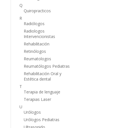
Q
Quiropracticos
R
Radiólogos
Radiologos
Intervencionistas
Rehabilitación
Retinólogos
Reumatologos
Reumatólogos Pediatras
Rehabilitación Oral y
Estética dental
T
Terapia de lenguaje
Terapias Laser
U
Urólogos
Urólogos Pediatras
Ultrasonido