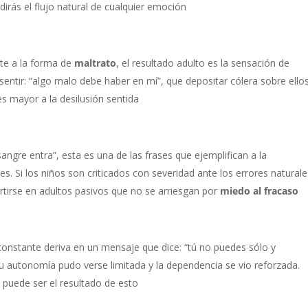
dirás el flujo natural de cualquier emoción
te a la forma de
maltrato
, el resultado adulto es la sensación de
entir: “algo malo debe haber en mí”, que depositar cólera sobre ellos
es mayor a la desilusión sentida
sangre entra”, esta es una de las frases que ejemplifican a la
s. Si los niños son criticados con severidad ante los errores naturale
rtirse en adultos pasivos que no se arriesgan por
miedo al fracaso
onstante deriva en un mensaje que dice: “tú no puedes sólo y
tu autonomía pudo verse limitada y la dependencia se vio reforzada.
 puede ser el resultado de esto