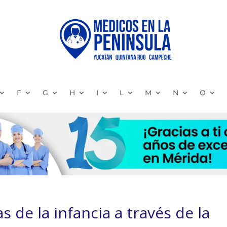
F
G
H
I
L
M
N
O
 de la infancia a través de la