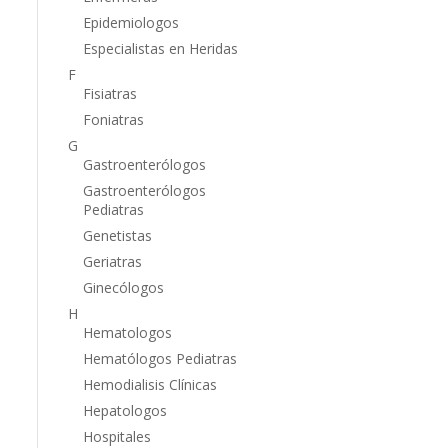
Epidemiologos
Especialistas en Heridas
F
Fisiatras
Foniatras
G
Gastroenterólogos
Gastroenterólogos
Pediatras
Genetistas
Geriatras
Ginecólogos
H
Hematologos
Hematólogos Pediatras
Hemodialisis Clínicas
Hepatologos
Hospitales