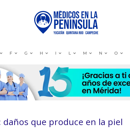
F
G
H
I
L
M
N
O
: daños que produce en la piel