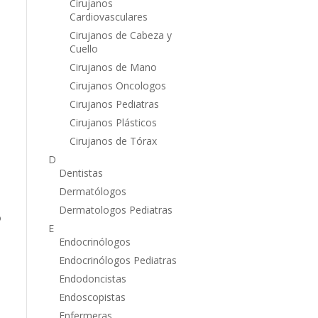
Cirujanos
Cardiovasculares
Cirujanos de Cabeza y
Cuello
Cirujanos de Mano
Cirujanos Oncologos
e
Cirujanos Pediatras
Cirujanos Plásticos
Cirujanos de Tórax
D
Dentistas
Dermatólogos
Dermatologos Pediatras
o
E
Endocrinólogos
Endocrinólogos Pediatras
Endodoncistas
Endoscopistas
Enfermeras