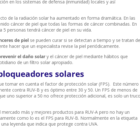
ución en los sistemas de defensa (inmunidad) locales y así
cto de la radiación solar ha aumentado en forma dramática. En las
nido cáncer de piel que todas las formas de cáncer combinadas. En
 5 personas tendrá cáncer de piel en su vida.
nceres de piel
se pueden curar si se detectan a tiempo y se tratan d
e hacer que un especialista revise la piel periódicamente.
prevenir el daño solar
y el cáncer de piel mediante hábitos que
tidiano de un filtro solar apropiado.
bloqueadores solares
e tomar en cuenta el factor de protección solar (FPS). Este número
vamente contra RUV-B y es óptimo entre 30 y 50. Un FPS de menos de
ue uno superior a 50 no ofrece protección adicional, es solo un truc
el mercado más y mejores productos para RUV-A pero no hay un
ramente como lo es el FPS para RUV-B. Normalmente en la etiqueta
 una leyenda que indica que protege contra UVA.