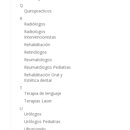
Q
Quiropracticos
R
Radiólogos
Radiologos
Intervencionistas
Rehabilitación
Retinólogos
Reumatologos
Reumatólogos Pediatras
Rehabilitación Oral y
Estética dental
T
Terapia de lenguaje
Terapias Laser
U
Urólogos
Urólogos Pediatras
Ultrasonido