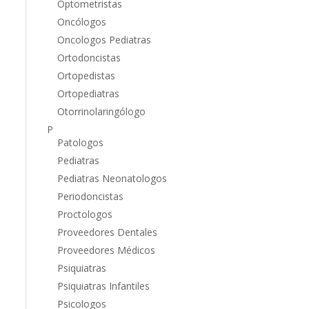
Optometristas
Oncólogos
Oncologos Pediatras
Ortodoncistas
Ortopedistas
Ortopediatras
Otorrinolaringólogo
P
Patologos
Pediatras
Pediatras Neonatologos
Periodoncistas
Proctologos
Proveedores Dentales
Proveedores Médicos
Psiquiatras
Psiquiatras Infantiles
Psicologos