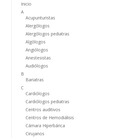
Inicio
A
Acupunturistas
Alergólogos
Alergólogos pediatras
Algólogos
Angiólogos
Anestesistas
Audiólogos
B
Bariatras
C
Cardiólogos
Cardiólogos pediatras
Centros auditivos
Centros de Hemodiálisis
Cámara Hiperbárica
Cirujanos