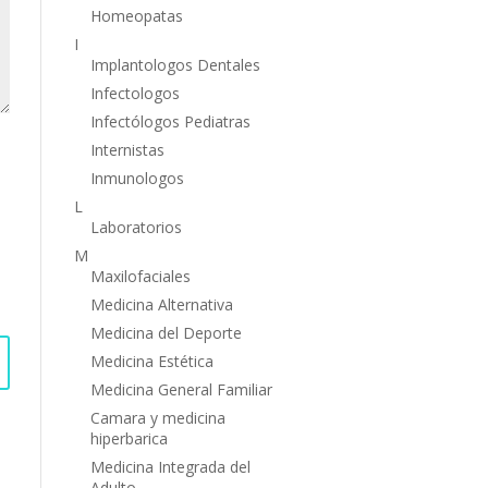
Homeopatas
I
Implantologos Dentales
Infectologos
Infectólogos Pediatras
Internistas
Inmunologos
L
Laboratorios
M
Maxilofaciales
Medicina Alternativa
Medicina del Deporte
Medicina Estética
Medicina General Familiar
Camara y medicina
hiperbarica
Medicina Integrada del
Adulto