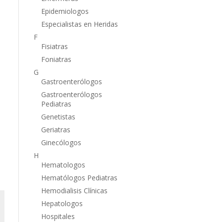
Epidemiologos
Especialistas en Heridas
F
Fisiatras
Foniatras
G
Gastroenterólogos
Gastroenterólogos
Pediatras
Genetistas
Geriatras
Ginecólogos
H
Hematologos
Hematólogos Pediatras
Hemodialisis Clínicas
Hepatologos
Hospitales