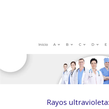
Inicio
A
B
C
D
E
Rayos ultravioleta