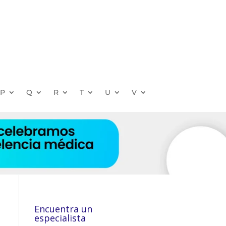
P
Q
R
T
U
V
Encuentra un
especialista