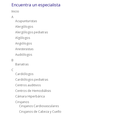
Encuentra un especialista
Inicio
A
Acupunturistas
Alergólogos
Alergólogos pediatras
Algólogos
Angiólogos
Anestesistas
Audiólogos
B
Bariatras
C
Cardiólogos
Cardiólogos pediatras
Centros auditivos
Centros de Hemodiálisis
Cámara Hiperbárica
Cirujanos
Cirujanos Cardiovasculares
Cirujanos de Cabeza y Cuello