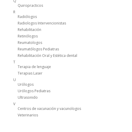
Q
Quiropracticos
R
Radiólogos
Radiologos Intervencionistas
Rehabilitación
Retinólogos
Reumatologos
Reumatólogos Pediatras
Rehabilitación Oral y Estética dental
T
Terapia de lenguaje
Terapias Laser
U
Urólogos
Urólogos Pediatras
Ultrasonido
V
Centros de vacunación y vacunologos
Veterinarios