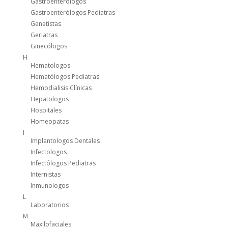
Gastroenterólogos
Gastroenterólogos Pediatras
Genetistas
Geriatras
Ginecólogos
H
Hematologos
Hematólogos Pediatras
Hemodialisis Clínicas
Hepatologos
Hospitales
Homeopatas
I
Implantologos Dentales
Infectologos
Infectólogos Pediatras
Internistas
Inmunologos
L
Laboratorios
M
Maxilofaciales