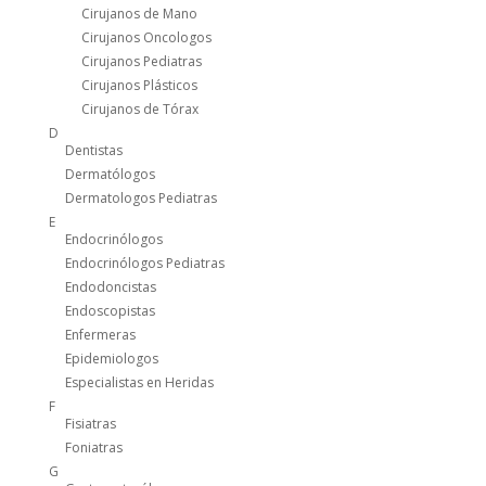
Cirujanos de Mano
Cirujanos Oncologos
Cirujanos Pediatras
Cirujanos Plásticos
Cirujanos de Tórax
D
Dentistas
Dermatólogos
Dermatologos Pediatras
E
Endocrinólogos
Endocrinólogos Pediatras
Endodoncistas
Endoscopistas
Enfermeras
Epidemiologos
Especialistas en Heridas
F
Fisiatras
Foniatras
G