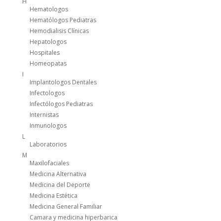
H
Hematologos
Hematólogos Pediatras
Hemodialisis Clínicas
Hepatologos
Hospitales
Homeopatas
I
Implantologos Dentales
Infectologos
Infectólogos Pediatras
Internistas
Inmunologos
L
Laboratorios
M
Maxilofaciales
Medicina Alternativa
Medicina del Deporte
Medicina Estética
Medicina General Familiar
Camara y medicina hiperbarica