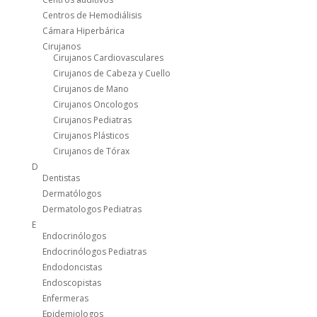
Centros de Hemodiálisis
Cámara Hiperbárica
Cirujanos
Cirujanos Cardiovasculares
Cirujanos de Cabeza y Cuello
Cirujanos de Mano
Cirujanos Oncologos
Cirujanos Pediatras
Cirujanos Plásticos
Cirujanos de Tórax
D
Dentistas
Dermatólogos
Dermatologos Pediatras
E
Endocrinólogos
Endocrinólogos Pediatras
Endodoncistas
Endoscopistas
Enfermeras
Epidemiologos