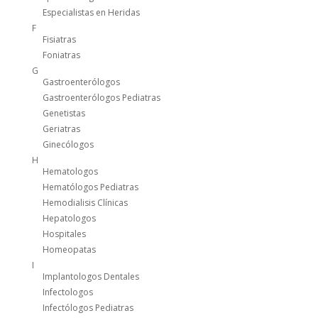
Especialistas en Heridas
F
Fisiatras
Foniatras
G
Gastroenterólogos
Gastroenterólogos Pediatras
Genetistas
Geriatras
Ginecólogos
H
Hematologos
Hematólogos Pediatras
Hemodialisis Clínicas
Hepatologos
Hospitales
Homeopatas
I
Implantologos Dentales
Infectologos
Infectólogos Pediatras