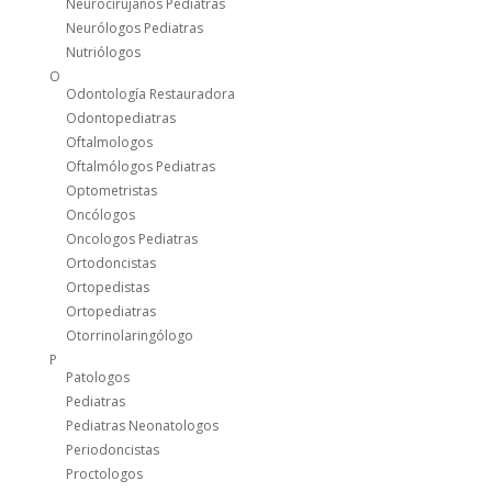
Neurocirujanos Pediatras
Neurólogos Pediatras
Nutriólogos
O
Odontología Restauradora
Odontopediatras
Oftalmologos
Oftalmólogos Pediatras
Optometristas
Oncólogos
Oncologos Pediatras
Ortodoncistas
Ortopedistas
Ortopediatras
Otorrinolaringólogo
P
Patologos
Pediatras
Pediatras Neonatologos
Periodoncistas
Proctologos