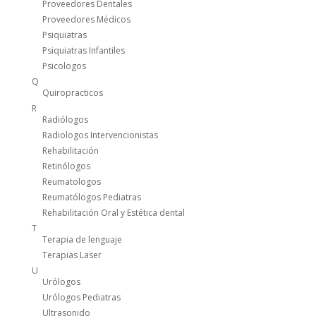
Proveedores Dentales
Proveedores Médicos
Psiquiatras
Psiquiatras Infantiles
Psicologos
Q
Quiropracticos
R
Radiólogos
Radiologos Intervencionistas
Rehabilitación
Retinólogos
Reumatologos
Reumatólogos Pediatras
Rehabilitación Oral y Estética dental
T
Terapia de lenguaje
Terapias Laser
U
Urólogos
Urólogos Pediatras
Ultrasonido