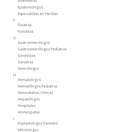
Enfermeras
Epidemiologos
Especialistas en Heridas
F
Fisiatras
Foniatras
G
Gastroenterólogos
Gastroenterólogos Pediatras
Genetistas
Geriatras
Ginecólogos
H
Hematologos
Hematólogos Pediatras
Hemodialisis Clínicas
Hepatologos
Hospitales
Homeopatas
I
Implantologos Dentales
Infectologos