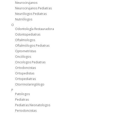
Neurocirujanos
Neurocirujanos Pediatras
Neurólogos Pediatras
Nutriólogos
O
Odontología Restauradora
Odontopediatras
Oftalmologos
Oftalmólogos Pediatras
Optometristas
Oncólogos
Oncologos Pediatras
Ortodoncistas
Ortopedistas
Ortopediatras
Otorrinolaringólogo
P
Patologos
Pediatras
Pediatras Neonatologos
Periodoncistas