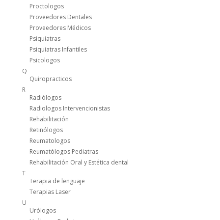
Proctologos
Proveedores Dentales
Proveedores Médicos
Psiquiatras
Psiquiatras Infantiles
Psicologos
Q
Quiropracticos
R
Radiólogos
Radiologos Intervencionistas
Rehabilitación
Retinólogos
Reumatologos
Reumatólogos Pediatras
Rehabilitación Oral y Estética dental
T
Terapia de lenguaje
Terapias Laser
U
Urólogos