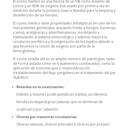
El ozono médico es una mezcla de un 5% como máximo de
ozono y un 95% de oxígeno. Fue usado por primera vez en
medicina durante la primera Guerra Mundial para la limpieza y
desinfección de las heridas.
El ozono médico tiene propiedades antisépticas (es uno de los
más potentes germicidas, actuando frente a hongos, bacterias
y virus), analgésicas y antiinflamatorias, modulando y
estimulando al sistema inmunológico y además mejora la
circulación periférica y la oxigenación de los tejidos debido a
que favorece la cesión de oxígeno por parte de la
hemoglobina.
El ozono resulta útil en un amplio número de patologías, tanto
de forma aislada como en tratamientos combinados, como la
aplicación de ozonoterapia y revascularización
(restablecimiento del flujo sanguíneo) en el tratamiento del pie
diabético.
Retardos en la cicatrización:
Debido a lesiones posttraumáticas (caídas, accidentes),
heridas postquirúrgicas (suturas que no terminan de
cicatrizar) y por radiación.
Úlceras por trastornos circulatorios:
Úlceras venosas, úlceras arteriales o ùlceras por presión