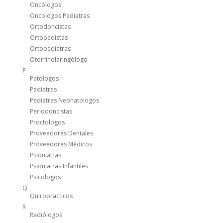
Oncólogos
Oncologos Pediatras
Ortodoncistas
Ortopedistas
Ortopediatras
Otorrinolaringólogo
P
Patologos
Pediatras
Pediatras Neonatologos
Periodoncistas
Proctologos
Proveedores Dentales
Proveedores Médicos
Psiquiatras
Psiquiatras Infantiles
Psicologos
Q
Quiropracticos
R
Radiólogos