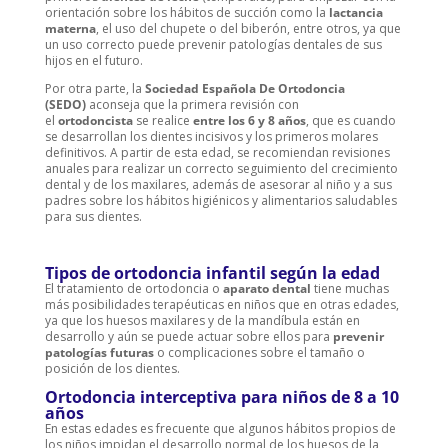
orientación sobre los hábitos de succión como la
lactancia
materna
, el uso del chupete o del biberón, entre otros, ya que
un uso correcto puede prevenir patologías dentales de sus
hijos en el futuro.
Por otra parte, la
Sociedad Española De Ortodoncia
(SEDO)
aconseja que la primera revisión con
el
ortodoncista
se realice
entre los 6 y 8 años
, que es cuando
se desarrollan los dientes incisivos y los primeros molares
definitivos. A partir de esta edad, se recomiendan revisiones
anuales para realizar un correcto seguimiento del crecimiento
dental y de los maxilares, además de asesorar al niño y a sus
padres sobre los hábitos higiénicos y alimentarios saludables
para sus dientes.
Tipos de ortodoncia infantil según la edad
El tratamiento de ortodoncia o
aparato dental
tiene muchas
más posibilidades terapéuticas en niños que en otras edades,
ya que los huesos maxilares y de la mandíbula están en
desarrollo y aún se puede actuar sobre ellos para
prevenir
patologías futuras
o complicaciones sobre el tamaño o
posición de los dientes.
Ortodoncia interceptiva para niños de 8 a 10
años
En estas edades es frecuente que algunos hábitos propios de
los niños impidan el desarrollo normal de los huesos de la