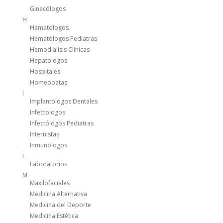
Ginecólogos
H
Hematologos
Hematólogos Pediatras
Hemodialisis Clínicas
Hepatologos
Hospitales
Homeopatas
I
Implantologos Dentales
Infectologos
Infectólogos Pediatras
Internistas
Inmunologos
L
Laboratorios
M
Maxilofaciales
Medicina Alternativa
Medicina del Deporte
Medicina Estética