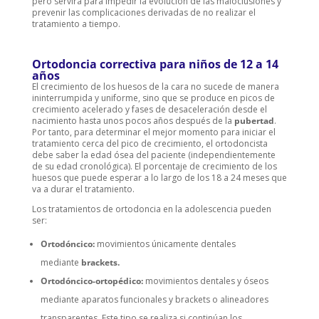
pero servirá para impedir la evolución de las maloclusiones y
prevenir las complicaciones derivadas de no realizar el
tratamiento a tiempo.
Ortodoncia correctiva para niños de 12 a 14
años
El crecimiento de los huesos de la cara no sucede de manera
ininterrumpida y uniforme, sino que se produce en picos de
crecimiento acelerado y fases de desaceleración desde el
nacimiento hasta unos pocos años después de la
pubertad
.
Por tanto, para determinar el mejor momento para iniciar el
tratamiento cerca del pico de crecimiento, el ortodoncista
debe saber la edad ósea del paciente (independientemente
de su edad cronológica). El porcentaje de crecimiento de los
huesos que puede esperar a lo largo de los 18 a 24 meses que
va a durar el tratamiento.
Los tratamientos de ortodoncia en la adolescencia pueden
ser:
Ortodóncico:
movimientos únicamente dentales
mediante
brackets.
Ortodóncico-ortopédico:
movimientos dentales y óseos
mediante aparatos funcionales y brackets o alineadores
transparentes. Este tipo se realiza si continúan los