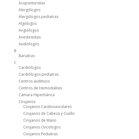
Acupunturistas
Alergólogos
Alergólogos pediatras
Algólogos
Angiólogos
Anestesistas
Audiólogos
B
Bariatras
C
Cardiólogos
Cardiólogos pediatras
Centros auditivos
Centros de Hemodiálisis
Cámara Hiperbárica
Cirujanos
Cirujanos Cardiovasculares
Cirujanos de Cabeza y Cuello
Cirujanos de Mano
Cirujanos Oncologos
Cirujanos Pediatras