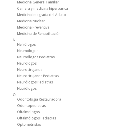
Medicina General Familiar
Camara y medicina hiperbarica
Medicina Integrada del Adulto
Medicina Nuclear
Medicina Preventiva
Medicina de Rehabilitación
N
Nefrólogos
Neumólogos
Neumólogos Pediatras
Neurólogos
Neurocirujanos
Neurocirujanos Pediatras
Neurólogos Pediatras
Nutriólogos
O
Odontología Restauradora
Odontopediatras
Oftalmologos
Oftalmólogos Pediatras
Optometristas