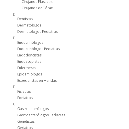
Cirujanos Plásticos
Cirujanos de Tórax
D
Dentistas
Dermatólogos
Dermatologos Pediatras
E
Endocrinólogos
Endocrinólogos Pediatras
Endodoncistas
Endoscopistas
Enfermeras
Epidemiologos
Especialistas en Heridas
F
Fisiatras
Foniatras
G
Gastroenterólogos
Gastroenterólogos Pediatras
Genetistas
Geriatras