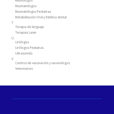
Retinólogos
Reumatologos
Reumatólogos Pediatras
Rehabilitación Oral y Estética dental
T
Terapia de lenguaje
Terapias Laser
U
Urólogos
Urólogos Pediatras
Ultrasonido
V
Centros de vacunación y vacunologos
Veterinarios