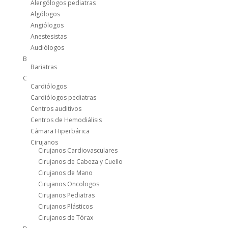
Alergólogos pediatras
Algólogos
Angiólogos
Anestesistas
Audiólogos
B
Bariatras
C
Cardiólogos
Cardiólogos pediatras
Centros auditivos
Centros de Hemodiálisis
Cámara Hiperbárica
Cirujanos
Cirujanos Cardiovasculares
Cirujanos de Cabeza y Cuello
Cirujanos de Mano
Cirujanos Oncologos
Cirujanos Pediatras
Cirujanos Plásticos
Cirujanos de Tórax