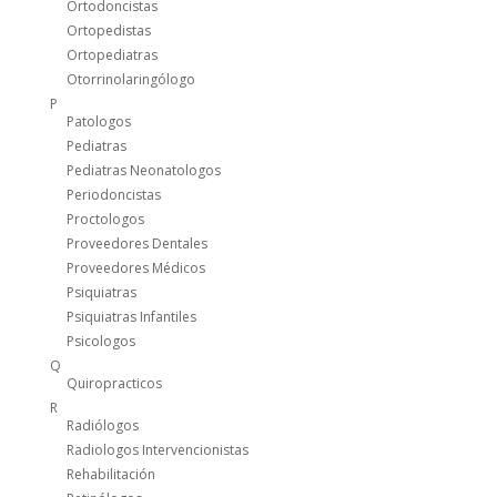
Ortodoncistas
Ortopedistas
Ortopediatras
Otorrinolaringólogo
P
Patologos
Pediatras
Pediatras Neonatologos
Periodoncistas
Proctologos
Proveedores Dentales
Proveedores Médicos
Psiquiatras
Psiquiatras Infantiles
Psicologos
Q
Quiropracticos
R
Radiólogos
Radiologos Intervencionistas
Rehabilitación