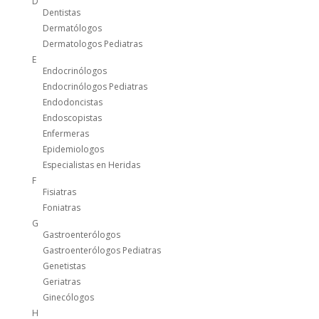
D
Dentistas
Dermatólogos
Dermatologos Pediatras
E
Endocrinólogos
Endocrinólogos Pediatras
Endodoncistas
Endoscopistas
Enfermeras
Epidemiologos
Especialistas en Heridas
F
Fisiatras
Foniatras
G
Gastroenterólogos
Gastroenterólogos Pediatras
Genetistas
Geriatras
Ginecólogos
H