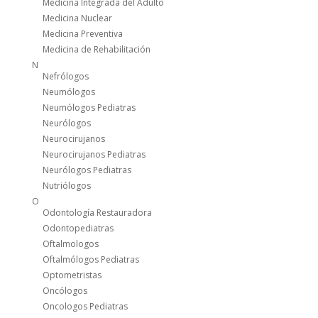
Medicina Integrada del Adulto
Medicina Nuclear
Medicina Preventiva
Medicina de Rehabilitación
N
Nefrólogos
Neumólogos
Neumólogos Pediatras
Neurólogos
Neurocirujanos
Neurocirujanos Pediatras
Neurólogos Pediatras
Nutriólogos
O
Odontología Restauradora
Odontopediatras
Oftalmologos
Oftalmólogos Pediatras
Optometristas
Oncólogos
Oncologos Pediatras