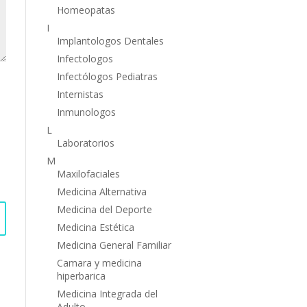
Homeopatas
I
Implantologos Dentales
Infectologos
Infectólogos Pediatras
Internistas
Inmunologos
L
Laboratorios
M
Maxilofaciales
Medicina Alternativa
Medicina del Deporte
Medicina Estética
Medicina General Familiar
Camara y medicina
hiperbarica
Medicina Integrada del
Adulto