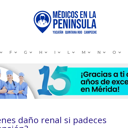
F
G
H
I
L
M
N
O
enes daño renal si padeces