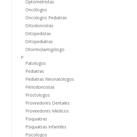
Optometristas
Oncólogos
Oncologos Pediatras
Ortodoncistas
Ortopedistas
Ortopediatras
Otorrinolaringólogo
P
Patologos
Pediatras
Pediatras Neonatologos
Periodoncistas
Proctologos
Proveedores Dentales
Proveedores Médicos
Psiquiatras
Psiquiatras Infantiles
Psicologos