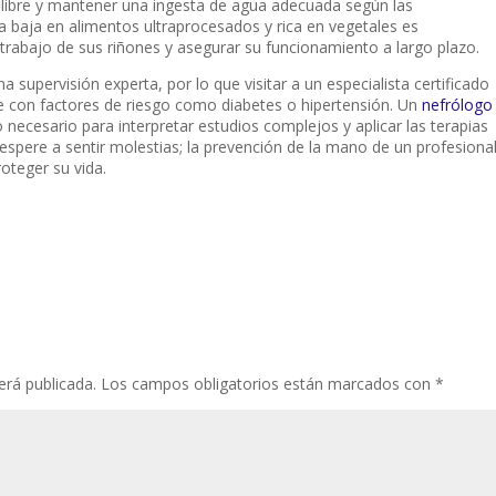
 libre y mantener una ingesta de agua adecuada según las
 baja en alimentos ultraprocesados y rica en vegetales es
trabajo de sus riñones y asegurar su funcionamiento a largo plazo.
a supervisión experta, por lo que visitar a un especialista certificado
te con factores de riesgo como diabetes o hipertensión. Un
nefrólogo
 necesario para interpretar estudios complejos y aplicar las terapias
pere a sentir molestias; la prevención de la mano de un profesiona
roteger su vida.
erá publicada.
Los campos obligatorios están marcados con
*