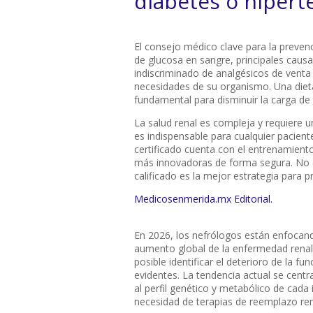
diabetes o hipert
El consejo médico clave para la prevenció
de glucosa en sangre, principales causan
indiscriminado de analgésicos de venta
necesidades de su organismo. Una dieta
fundamental para disminuir la carga de 
La salud renal es compleja y requiere un
es indispensable para cualquier pacien
certificado cuenta con el entrenamiento
más innovadoras de forma segura. No es
calificado es la mejor estrategia para p
Medicosenmerida.mx Editorial.
En 2026, los nefrólogos están enfocand
aumento global de la enfermedad renal 
posible identificar el deterioro de la 
evidentes. La tendencia actual se centr
al perfil genético y metabólico de cada 
necesidad de terapias de reemplazo ren