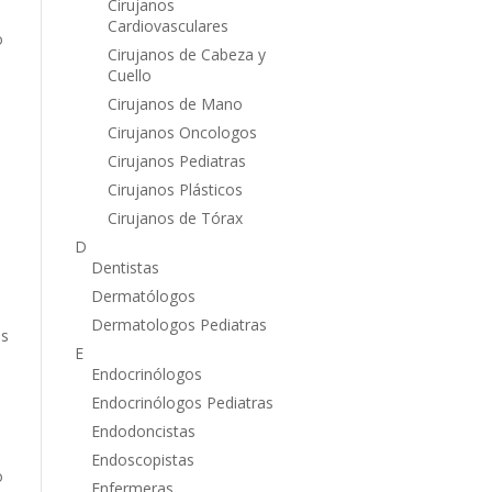
Cirujanos
Cardiovasculares
o
Cirujanos de Cabeza y
Cuello
Cirujanos de Mano
Cirujanos Oncologos
Cirujanos Pediatras
Cirujanos Plásticos
l
Cirujanos de Tórax
D
Dentistas
Dermatólogos
Dermatologos Pediatras
es
E
Endocrinólogos
Endocrinólogos Pediatras
Endodoncistas
Endoscopistas
o
Enfermeras