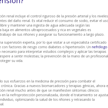
ensión?
n renal incluye el control riguroso de la presión arterial y los niveles
tes del daño renal. Es vital reducir el consumo de sodio, evitar el us
 libre y mantener una ingesta de agua adecuada según las
 baja en alimentos ultraprocesados y rica en vegetales es
trabajo de sus riñones y asegurar su funcionamiento a largo plazo.
a supervisión experta, por lo que visitar a un especialista certificado
te con factores de riesgo como diabetes o hipertensión. Un
nefrólogo
 necesario para interpretar estudios complejos y aplicar las terapias
pere a sentir molestias; la prevención de la mano de un profesiona
roteger su vida.
o sus esfuerzos en la medicina de precisión para combatir el
crónica. Gracias a nuevos biomarcadores y terapias génicas, ahora 
función renal mucho antes de que se manifiesten síntomas clínicos
a en la nefroprotección personalizada, donde el tratamiento se ajusta
individuo, optimizando la salud de los riñones y retrasando la
al.