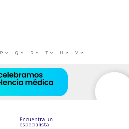
P
Q
R
T
U
V
Encuentra un
especialista