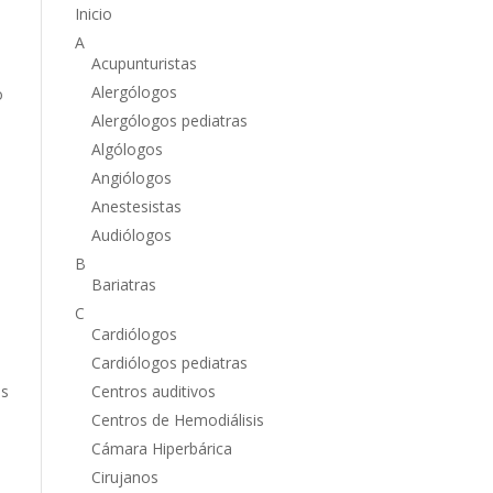
Inicio
A
Acupunturistas
Alergólogos
o
Alergólogos pediatras
Algólogos
Angiólogos
Anestesistas
Audiólogos
l
B
Bariatras
C
Cardiólogos
Cardiólogos pediatras
es
Centros auditivos
Centros de Hemodiálisis
Cámara Hiperbárica
Cirujanos