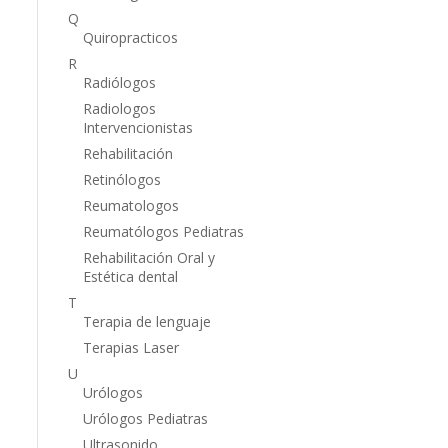
Q
Quiropracticos
R
Radiólogos
Radiologos
Intervencionistas
Rehabilitación
Retinólogos
Reumatologos
Reumatólogos Pediatras
Rehabilitación Oral y
Estética dental
T
Terapia de lenguaje
Terapias Laser
U
Urólogos
Urólogos Pediatras
Ultrasonido