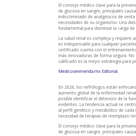
El consejo médico clave para la prevenció
de glucosa en sangre, principales causan
indiscriminado de analgésicos de venta
necesidades de su organismo. Una dieta
fundamental para disminuir la carga de 
La salud renal es compleja y requiere un
es indispensable para cualquier pacien
certificado cuenta con el entrenamiento
más innovadoras de forma segura. No es
calificado es la mejor estrategia para p
Medicosenmerida.mx Editorial.
En 2026, los nefrólogos están enfocand
aumento global de la enfermedad renal 
posible identificar el deterioro de la 
evidentes. La tendencia actual se centr
al perfil genético y metabólico de cada 
necesidad de terapias de reemplazo ren
El consejo médico clave para la prevenció
de glucosa en sangre, principales causan