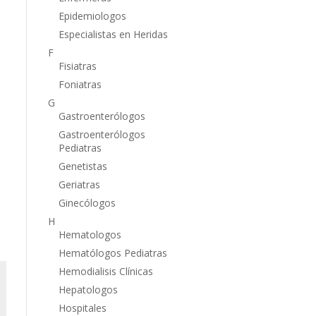
Epidemiologos
Especialistas en Heridas
F
Fisiatras
Foniatras
l
G
Gastroenterólogos
Gastroenterólogos
Pediatras
Genetistas
Geriatras
Ginecólogos
H
Hematologos
Hematólogos Pediatras
Hemodialisis Clínicas
Hepatologos
Hospitales