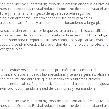
n renal incluye el control riguroso de la presión arterial y los niveles
tes del daño renal. Es vital reducir el consumo de sodio, evitar el us
 libre y mantener una ingesta de agua adecuada según las
 baja en alimentos ultraprocesados y rica en vegetales es
trabajo de sus riñones y asegurar su funcionamiento a largo plazo.
a supervisión experta, por lo que visitar a un especialista certificado
te con factores de riesgo como diabetes o hipertensión. Un
nefrólogo
 necesario para interpretar estudios complejos y aplicar las terapias
pere a sentir molestias; la prevención de la mano de un profesiona
roteger su vida.
o sus esfuerzos en la medicina de precisión para combatir el
crónica. Gracias a nuevos biomarcadores y terapias génicas, ahora 
función renal mucho antes de que se manifiesten síntomas clínicos
a en la nefroprotección personalizada, donde el tratamiento se ajusta
individuo, optimizando la salud de los riñones y retrasando la
al.
n renal incluye el control riguroso de la presión arterial y los niveles
tes del daño renal. Es vital reducir el consumo de sodio, evitar el us