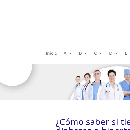
Inicio
A
B
C
D
E
¿Cómo saber si ti