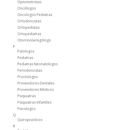
Optometristas
Oncólogos
Oncologos Pediatras
Ortodoncistas
Ortopedistas
Ortopediatras
Otorrinolaringólogo
P
Patologos
Pediatras
Pediatras Neonatologos
Periodoncistas
Proctologos
Proveedores Dentales
Proveedores Médicos
Psiquiatras
Psiquiatras Infantiles
Psicologos
Q
Quiropracticos
R