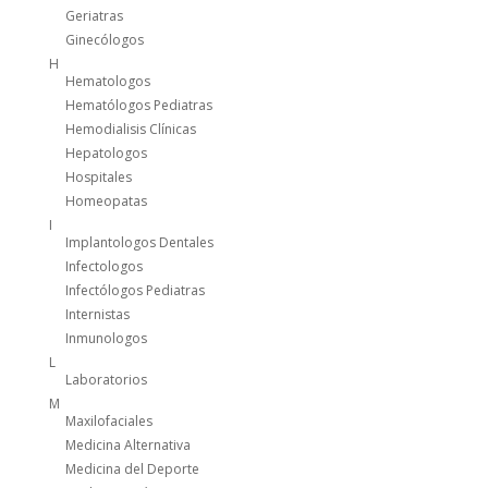
Geriatras
Ginecólogos
H
Hematologos
Hematólogos Pediatras
Hemodialisis Clínicas
Hepatologos
Hospitales
Homeopatas
I
Implantologos Dentales
Infectologos
Infectólogos Pediatras
Internistas
Inmunologos
L
Laboratorios
M
Maxilofaciales
Medicina Alternativa
Medicina del Deporte