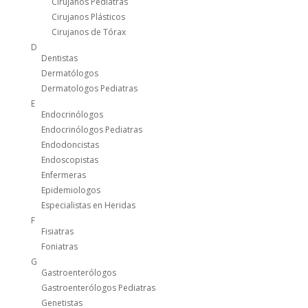
Cirujanos Pediatras
Cirujanos Plásticos
Cirujanos de Tórax
D
Dentistas
Dermatólogos
Dermatologos Pediatras
E
Endocrinólogos
Endocrinólogos Pediatras
Endodoncistas
Endoscopistas
Enfermeras
Epidemiologos
Especialistas en Heridas
F
Fisiatras
Foniatras
G
Gastroenterólogos
Gastroenterólogos Pediatras
Genetistas