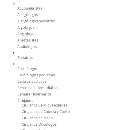
A
Acupunturistas
Alergólogos
Alergólogos pediatras
Algólogos
Angiólogos
Anestesistas
Audiólogos
B
Bariatras
C
Cardiólogos
Cardiólogos pediatras
Centros auditivos
Centros de Hemodiálisis
Cámara Hiperbárica
Cirujanos
Cirujanos Cardiovasculares
Cirujanos de Cabeza y Cuello
Cirujanos de Mano
Cirujanos Oncologos