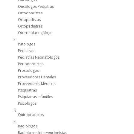
Oncologos Pediatras
Ortodoncistas
Ortopedistas
Ortopediatras
Otorrinolaringólogo
P
Patologos
Pediatras
Pediatras Neonatologos
Periodoncistas
Proctologos
Proveedores Dentales
Proveedores Médicos
Psiquiatras
Psiquiatras Infantiles
Psicologos
Q
Quiropracticos
R
Radiólogos
Radiologos Intervencionistas