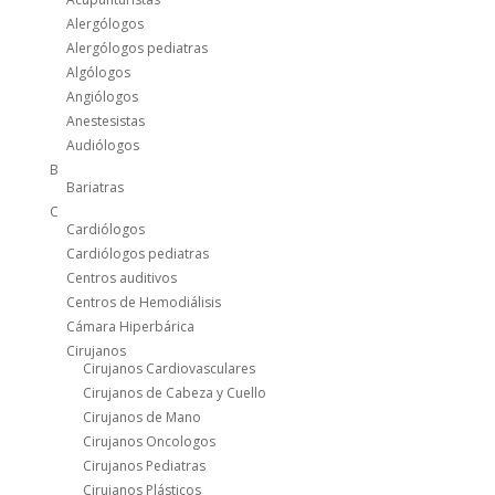
Alergólogos
Alergólogos pediatras
Algólogos
Angiólogos
Anestesistas
Audiólogos
B
Bariatras
C
Cardiólogos
Cardiólogos pediatras
Centros auditivos
Centros de Hemodiálisis
Cámara Hiperbárica
Cirujanos
Cirujanos Cardiovasculares
Cirujanos de Cabeza y Cuello
Cirujanos de Mano
Cirujanos Oncologos
Cirujanos Pediatras
Cirujanos Plásticos