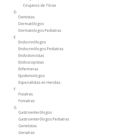
Cirujanos de Tórax
D
Dentistas
Dermatólogos
Dermatologos Pediatras
E
Endocrinólogos
Endocrinólogos Pediatras
Endodoncistas
Endoscopistas
Enfermeras
Epidemiologos
Especialistas en Heridas
F
Fisiatras
Foniatras
G
Gastroenterólogos
Gastroenterólogos Pediatras
Genetistas
Geriatras