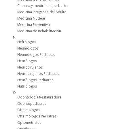
Camara y medicina hiperbarica
Medicina Integrada del Adulto
Medicina Nuclear
Medicina Preventiva
Medicina de Rehabilitación
N
Nefrólogos
Neumólogos
Neumólogos Pediatras
Neurólogos
Neurocirujanos
Neurocirujanos Pediatras
Neurólogos Pediatras
Nutriólogos
O
Odontología Restauradora
Odontopediatras
Oftalmologos
Oftalmólogos Pediatras
Optometristas
Oncólogos