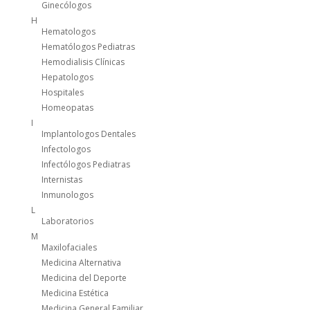
Ginecólogos
H
Hematologos
Hematólogos Pediatras
Hemodialisis Clínicas
Hepatologos
Hospitales
Homeopatas
I
Implantologos Dentales
Infectologos
Infectólogos Pediatras
Internistas
Inmunologos
L
Laboratorios
M
Maxilofaciales
Medicina Alternativa
Medicina del Deporte
Medicina Estética
Medicina General Familiar