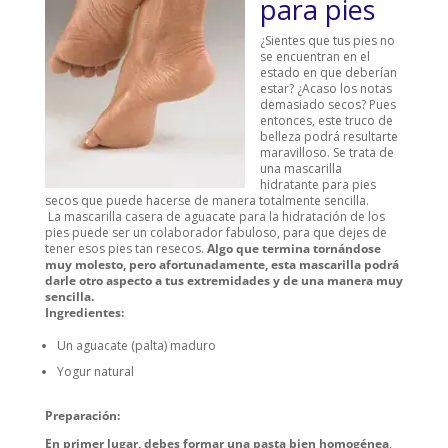
para pies
¿Sientes que tus pies no
se encuentran en el
estado en que deberían
estar? ¿Acaso los notas
demasiado secos? Pues
entonces, este truco de
belleza podrá resultarte
maravilloso. Se trata de
una mascarilla
hidratante para pies
secos que puede hacerse de manera totalmente sencilla.
La mascarilla casera de aguacate para la hidratación de los
pies puede ser un colaborador fabuloso, para que dejes de
tener esos pies tan resecos.
Algo que termina tornándose
muy molesto, pero afortunadamente, esta mascarilla podrá
darle otro aspecto a tus extremidades y de una manera muy
sencilla.
Ingredientes:
Un aguacate (palta) maduro
Yogur natural
Preparación:
En primer lugar, debes formar una pasta bien homogénea
,