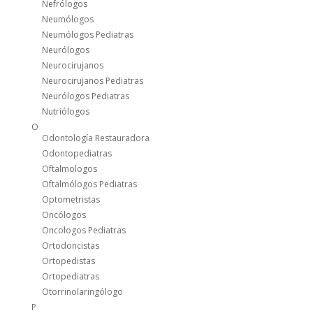
Nefrólogos
Neumólogos
Neumólogos Pediatras
Neurólogos
Neurocirujanos
Neurocirujanos Pediatras
Neurólogos Pediatras
Nutriólogos
O
Odontología Restauradora
Odontopediatras
Oftalmologos
Oftalmólogos Pediatras
Optometristas
Oncólogos
Oncologos Pediatras
Ortodoncistas
Ortopedistas
Ortopediatras
Otorrinolaringólogo
P