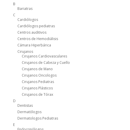
B
Bariatras
C
Cardiólogos
Cardiólogos pediatras
Centros auditivos
Centros de Hemodiálisis
Cámara Hiperbárica
Cirujanos
Cirujanos Cardiovasculares
Cirujanos de Cabeza y Cuello
Cirujanos de Mano
Cirujanos Oncologos
Cirujanos Pediatras
Cirujanos Plásticos
Cirujanos de Tórax
D
Dentistas
Dermatólogos
Dermatologos Pediatras
E
Endocrinólogos