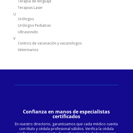
Terapia de lenguaje
Terapias Laser
U
Urólogos
Urólogos Pediatras
Ultrasonido
V
Centros de vacunación y vacunologos
Veterinarios
Confianza en manos de especialistas
certificados
En nuestro directorio, garantizamos que cada médico cuenta
con título y cédula profesional válidos. Verifica la cédula