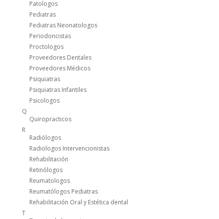
Patologos
Pediatras
Pediatras Neonatologos
Periodoncistas
Proctologos
Proveedores Dentales
Proveedores Médicos
Psiquiatras
Psiquiatras Infantiles
Psicologos
Q
Quiropracticos
R
Radiólogos
Radiologos Intervencionistas
Rehabilitación
Retinólogos
Reumatologos
Reumatólogos Pediatras
Rehabilitación Oral y Estética dental
T