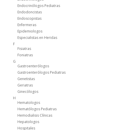
Endocrinólogos Pediatras
Endodoncistas
Endoscopistas
Enfermeras
Epidemiologos
Especialistas en Heridas
F
Fisiatras
Foniatras
G
Gastroenterólogos
Gastroenterólogos Pediatras
Genetistas
Geriatras
Ginecólogos
H
Hematologos
Hematólogos Pediatras
Hemodialisis Clínicas
Hepatologos
Hospitales