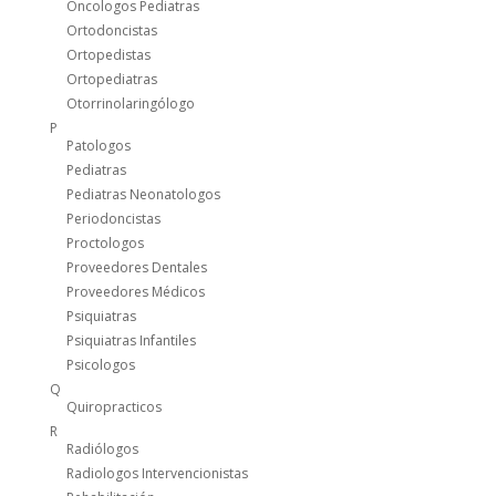
Oncologos Pediatras
Ortodoncistas
Ortopedistas
Ortopediatras
Otorrinolaringólogo
P
Patologos
Pediatras
Pediatras Neonatologos
Periodoncistas
Proctologos
Proveedores Dentales
Proveedores Médicos
Psiquiatras
Psiquiatras Infantiles
Psicologos
Q
Quiropracticos
R
Radiólogos
Radiologos Intervencionistas