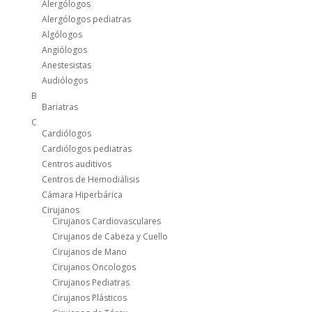
Alergólogos
Alergólogos pediatras
Algólogos
Angiólogos
Anestesistas
Audiólogos
B
Bariatras
C
Cardiólogos
Cardiólogos pediatras
Centros auditivos
Centros de Hemodiálisis
Cámara Hiperbárica
Cirujanos
Cirujanos Cardiovasculares
Cirujanos de Cabeza y Cuello
Cirujanos de Mano
Cirujanos Oncologos
Cirujanos Pediatras
Cirujanos Plásticos