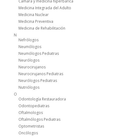
Camara y medicina hiperbarica
Medicina Integrada del Adulto
Medicina Nuclear
Medicina Preventiva
Medicina de Rehabilitación
N
Nefrólogos
Neumólogos
Neumólogos Pediatras
Neurólogos
Neurocirujanos
Neurocirujanos Pediatras
Neurólogos Pediatras
Nutriólogos
O
Odontología Restauradora
Odontopediatras
Oftalmologos
Oftalmólogos Pediatras
Optometristas
Oncólogos