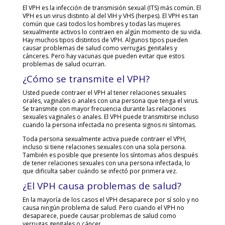
El VPH es la infección de transmisión sexual (ITS) más común. El
VPH es un virus distinto al del VIH y VHS (herpes). El VPH es tan
común que casi todos los hombres y todas las mujeres
sexualmente activos lo contraen en algún momento de su vida.
Hay muchos tipos distintos de VPH. Algunos tipos pueden
causar problemas de salud como verrugas genitales y
cánceres. Pero hay vacunas que pueden evitar que estos
problemas de salud ocurran.
¿Cómo se transmite el VPH?
Usted puede contraer el VPH al tener relaciones sexuales
orales, vaginales o anales con una persona que tenga el virus.
Se transmite con mayor frecuencia durante las relaciones
sexuales vaginales o anales. El VPH puede transmitirse incluso
cuando la persona infectada no presenta signos ni síntomas.
Toda persona sexualmente activa puede contraer el VPH,
incluso si tiene relaciones sexuales con una sola persona.
También es posible que presente los síntomas años después
de tener relaciones sexuales con una persona infectada, lo
que dificulta saber cuándo se infectó por primera vez.
¿El VPH causa problemas de salud?
En la mayoría de los casos el VPH desaparece por sí solo y no
causa ningún problema de salud. Pero cuando el VPH no
desaparece, puede causar problemas de salud como
verrugas genitales o cáncer.