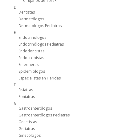
Cirujanos de Tórax
D
Dentistas
Dermatólogos
Dermatologos Pediatras
E
Endocrinólogos
Endocrinólogos Pediatras
Endodoncistas
Endoscopistas
Enfermeras
Epidemiologos
Especialistas en Heridas
F
Fisiatras
Foniatras
G
Gastroenterólogos
Gastroenterólogos Pediatras
Genetistas
Geriatras
Ginecólogos