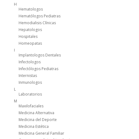
H
Hematologos
Hematólogos Pediatras
Hemodialisis Clínicas
Hepatologos
Hospitales
Homeopatas
I
Implantologos Dentales
Infectologos
Infectólogos Pediatras
Internistas
Inmunologos
L
Laboratorios
M
Maxilofaciales
Medicina Alternativa
Medicina del Deporte
Medicina Estética
Medicina General Familiar