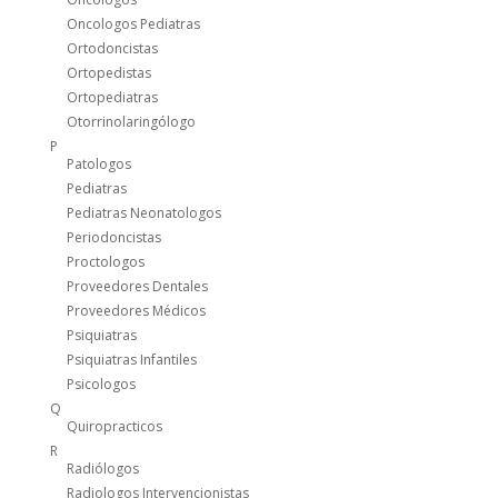
Oncologos Pediatras
Ortodoncistas
Ortopedistas
Ortopediatras
Otorrinolaringólogo
P
Patologos
Pediatras
Pediatras Neonatologos
Periodoncistas
Proctologos
Proveedores Dentales
Proveedores Médicos
Psiquiatras
Psiquiatras Infantiles
Psicologos
Q
Quiropracticos
R
Radiólogos
Radiologos Intervencionistas