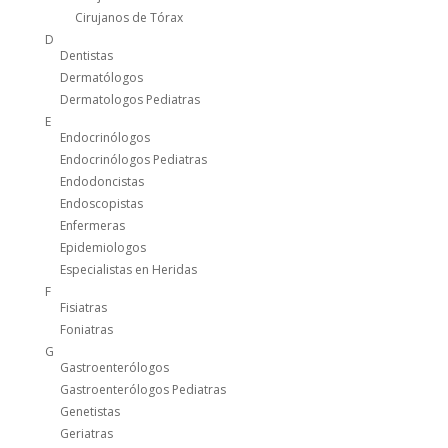
Cirujanos de Tórax
D
Dentistas
Dermatólogos
Dermatologos Pediatras
E
Endocrinólogos
Endocrinólogos Pediatras
Endodoncistas
Endoscopistas
Enfermeras
Epidemiologos
Especialistas en Heridas
F
Fisiatras
Foniatras
G
Gastroenterólogos
Gastroenterólogos Pediatras
Genetistas
Geriatras