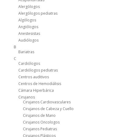
Alergólogos
Alergólogos pediatras
Algólogos
Angiólogos
Anestesistas
Audiólogos
B
Bariatras
C
Cardiólogos
Cardiólogos pediatras
Centros auditivos
Centros de Hemodiálisis
Cámara Hiperbárica
Cirujanos
Cirujanos Cardiovasculares
Cirujanos de Cabeza y Cuello
Cirujanos de Mano
Cirujanos Oncologos
Cirujanos Pediatras
Cirujanos Plásticos