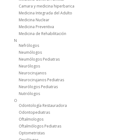
Camara y medicina hiperbarica
Medicina Integrada del Adulto
Medicina Nuclear
Medicina Preventiva
Medicina de Rehabilitación
N
Nefrólogos
Neumólogos
Neumólogos Pediatras
Neurólogos
Neurocirujanos
Neurocirujanos Pediatras
Neurólogos Pediatras
Nutriólogos
O
Odontología Restauradora
Odontopediatras
Oftalmologos
Oftalmólogos Pediatras
Optometristas
Oncólogos