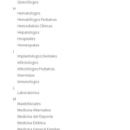
Ginecólogos
H
Hematologos
Hematólogos Pediatras
Hemodialisis Clínicas
Hepatologos
Hospitales
Homeopatas
I
Implantologos Dentales
Infectologos
Infectólogos Pediatras
Internistas
Inmunologos
L
Laboratorios
M
Maxilofaciales
Medicina Alternativa
Medicina del Deporte
Medicina Estética
Medicina General Familiar