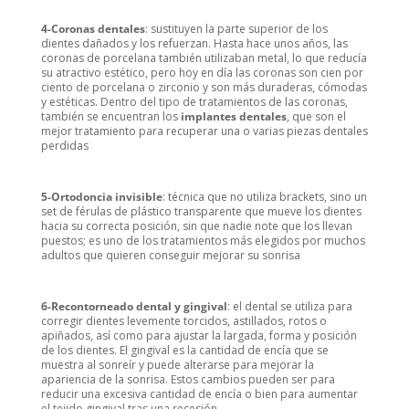
4-Coronas dentales
: sustituyen la parte superior de los
dientes dañados y los refuerzan. Hasta hace unos años, las
coronas de porcelana también utilizaban metal, lo que reducía
su atractivo estético, pero hoy en día las coronas son cien por
ciento de porcelana o zirconio y son más duraderas, cómodas
y estéticas. Dentro del tipo de tratamientos de las coronas,
también se encuentran los
implantes dentales
, que son el
mejor tratamiento para recuperar una o varias piezas dentales
perdidas
5-Ortodoncia invisible
: técnica que no utiliza brackets, sino un
set de férulas de plástico transparente que mueve los dientes
hacia su correcta posición, sin que nadie note que los llevan
puestos; es uno de los tratamientos más elegidos por muchos
adultos que quieren conseguir mejorar su sonrisa
6-Recontorneado dental y gingival
: el dental se utiliza para
corregir dientes levemente torcidos, astillados, rotos o
apiñados, así como para ajustar la largada, forma y posición
de los dientes. El gingival es la cantidad de encía que se
muestra al sonreír y puede alterarse para mejorar la
apariencia de la sonrisa. Estos cambios pueden ser para
reducir una excesiva cantidad de encía o bien para aumentar
el tejido gingival tras una recesión