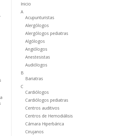
Inicio
A
r
Acupunturistas
Alergólogos
Alergólogos pediatras
Algólogos
Angiólogos
Anestesistas
Audiólogos
B
Bariatras
s
C
Cardiólogos
ea
Cardiólogos pediatras
s
Centros auditivos
Centros de Hemodiálisis
Cámara Hiperbárica
Cirujanos