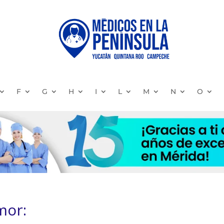
F
G
H
I
L
M
N
O
mor: