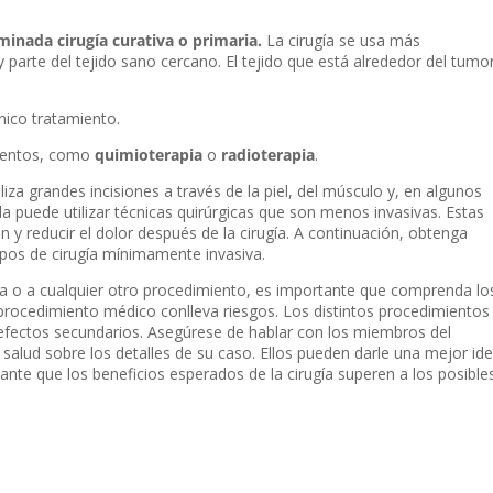
inada cirugía curativa o primaria.
La cirugía se usa más
 parte del tejido sano cercano. El tejido que está alrededor del tumo
único tratamiento.
amientos, como
quimioterapia
o
radioterapia
.
aliza grandes incisiones a través de la piel, del músculo y, en algunos
la puede utilizar técnicas quirúrgicas que son menos invasivas. Estas
n y reducir el dolor después de la cirugía. A continuación, obtenga
ipos de cirugía mínimamente invasiva.
ía o a cualquier otro procedimiento, es importante que comprenda lo
 procedimiento médico conlleva riesgos. Los distintos procedimientos
y efectos secundarios. Asegúrese de hablar con los miembros del
salud sobre los detalles de su caso. Ellos pueden darle una mejor id
ante que los beneficios esperados de la cirugía superen a los posible