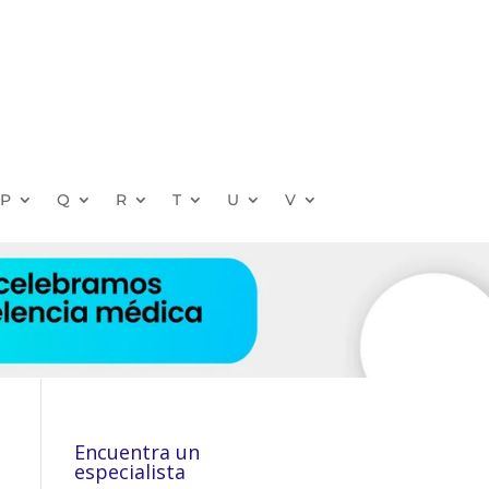
P
Q
R
T
U
V
Encuentra un
especialista