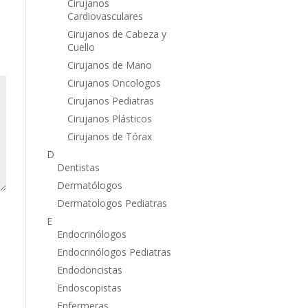
Cirujanos
Cardiovasculares
Cirujanos de Cabeza y
Cuello
Cirujanos de Mano
Cirujanos Oncologos
Cirujanos Pediatras
Cirujanos Plásticos
Cirujanos de Tórax
D
Dentistas
Dermatólogos
Dermatologos Pediatras
E
Endocrinólogos
Endocrinólogos Pediatras
Endodoncistas
Endoscopistas
Enfermeras