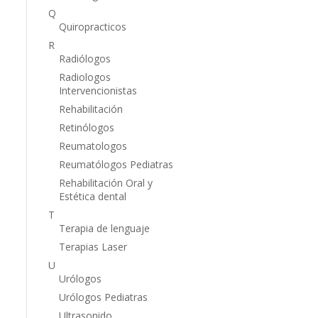
Q
Quiropracticos
R
Radiólogos
Radiologos
Intervencionistas
Rehabilitación
Retinólogos
Reumatologos
Reumatólogos Pediatras
Rehabilitación Oral y
Estética dental
T
Terapia de lenguaje
Terapias Laser
U
Urólogos
Urólogos Pediatras
Ultrasonido