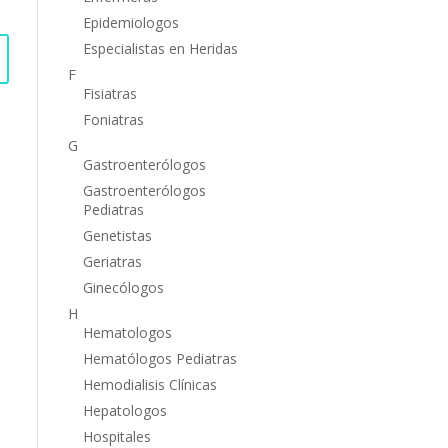
Epidemiologos
Especialistas en Heridas
F
Fisiatras
Foniatras
G
Gastroenterólogos
Gastroenterólogos
Pediatras
Genetistas
Geriatras
Ginecólogos
H
Hematologos
Hematólogos Pediatras
Hemodialisis Clínicas
Hepatologos
Hospitales