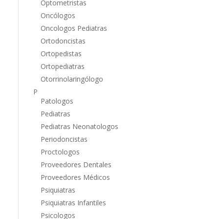
Optometristas
Oncólogos
Oncologos Pediatras
Ortodoncistas
Ortopedistas
Ortopediatras
Otorrinolaringólogo
P
Patologos
Pediatras
Pediatras Neonatologos
Periodoncistas
Proctologos
Proveedores Dentales
Proveedores Médicos
Psiquiatras
Psiquiatras Infantiles
Psicologos