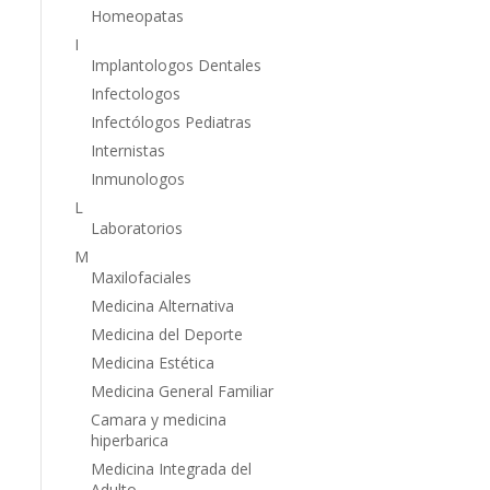
Homeopatas
I
Implantologos Dentales
Infectologos
Infectólogos Pediatras
Internistas
Inmunologos
L
Laboratorios
M
Maxilofaciales
Medicina Alternativa
Medicina del Deporte
Medicina Estética
Medicina General Familiar
Camara y medicina
hiperbarica
Medicina Integrada del
Adulto