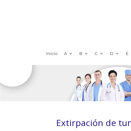
Inicio
A
B
C
D
E
Extirpación de tu