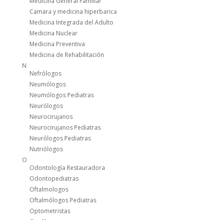
Medicina General Familiar
Camara y medicina hiperbarica
Medicina Integrada del Adulto
Medicina Nuclear
Medicina Preventiva
Medicina de Rehabilitación
N
Nefrólogos
Neumólogos
Neumólogos Pediatras
Neurólogos
Neurocirujanos
Neurocirujanos Pediatras
Neurólogos Pediatras
Nutriólogos
O
Odontología Restauradora
Odontopediatras
Oftalmologos
Oftalmólogos Pediatras
Optometristas