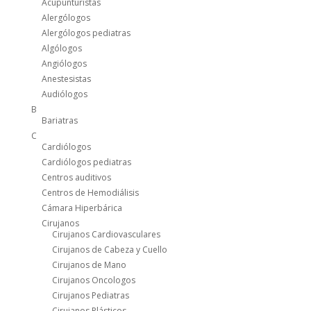
Acupunturistas
Alergólogos
Alergólogos pediatras
Algólogos
Angiólogos
Anestesistas
Audiólogos
B
Bariatras
C
Cardiólogos
Cardiólogos pediatras
Centros auditivos
Centros de Hemodiálisis
Cámara Hiperbárica
Cirujanos
Cirujanos Cardiovasculares
Cirujanos de Cabeza y Cuello
Cirujanos de Mano
Cirujanos Oncologos
Cirujanos Pediatras
Cirujanos Plásticos