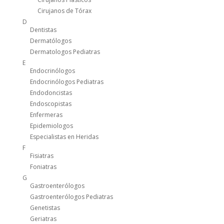
Cirujanos de Tórax
D
Dentistas
Dermatólogos
Dermatologos Pediatras
E
Endocrinólogos
Endocrinólogos Pediatras
Endodoncistas
Endoscopistas
Enfermeras
Epidemiologos
Especialistas en Heridas
F
Fisiatras
Foniatras
G
Gastroenterólogos
Gastroenterólogos Pediatras
Genetistas
Geriatras