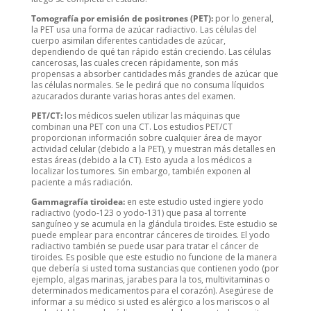
Tomografía por emisión de positrones (PET):
por lo general,
la PET usa una forma de azúcar radiactivo. Las células del
cuerpo asimilan diferentes cantidades de azúcar,
dependiendo de qué tan rápido están creciendo. Las células
cancerosas, las cuales crecen rápidamente, son más
propensas a absorber cantidades más grandes de azúcar que
las células normales. Se le pedirá que no consuma líquidos
azucarados durante varias horas antes del examen.
PET/CT:
los médicos suelen utilizar las máquinas que
combinan una PET con una CT. Los estudios PET/CT
proporcionan información sobre cualquier área de mayor
actividad celular (debido a la PET), y muestran más detalles en
estas áreas (debido a la CT). Esto ayuda a los médicos a
localizar los tumores. Sin embargo, también exponen al
paciente a más radiación.
Gammagrafía tiroidea:
en este estudio usted ingiere yodo
radiactivo (yodo-123 o yodo-131) que pasa al torrente
sanguíneo y se acumula en la glándula tiroides. Este estudio se
puede emplear para encontrar cánceres de tiroides. El yodo
radiactivo también se puede usar para tratar el cáncer de
tiroides. Es posible que este estudio no funcione de la manera
que debería si usted toma sustancias que contienen yodo (por
ejemplo, algas marinas, jarabes para la tos, multivitaminas o
determinados medicamentos para el corazón). Asegúrese de
informar a su médico si usted es alérgico a los mariscos o al