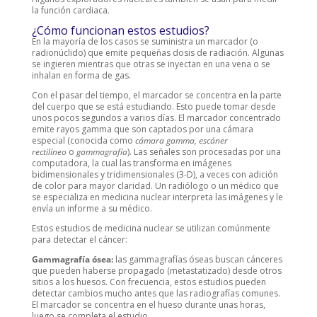
la función cardiaca.
¿Cómo funcionan estos estudios?
En la mayoría de los casos se suministra un marcador (o
radionúclido) que emite pequeñas dosis de radiación. Algunas
se ingieren mientras que otras se inyectan en una vena o se
inhalan en forma de gas.
Con el pasar del tiempo, el marcador se concentra en la parte
del cuerpo que se está estudiando. Esto puede tomar desde
unos pocos segundos a varios días. El marcador concentrado
emite rayos gamma que son captados por una cámara
especial (conocida como
cámara gamma, escáner
rectilíneo
o
gammagrafía
). Las señales son procesadas por una
computadora, la cual las transforma en imágenes
bidimensionales y tridimensionales (3-D), a veces con adición
de color para mayor claridad. Un radiólogo o un médico que
se especializa en medicina nuclear interpreta las imágenes y le
envía un informe a su médico.
Estos estudios de medicina nuclear se utilizan comúnmente
para detectar el cáncer:
Gammagrafía ósea:
las gammagrafías óseas buscan cánceres
que pueden haberse propagado (metastatizado) desde otros
sitios a los huesos. Con frecuencia, estos estudios pueden
detectar cambios mucho antes que las radiografías comunes.
El marcador se concentra en el hueso durante unas horas,
luego se completa el estudio.