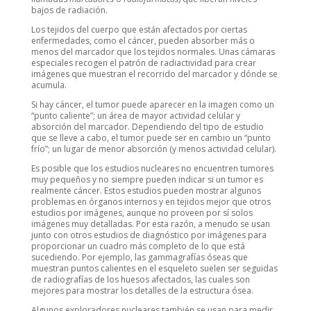
bajos de radiación.
Los tejidos del cuerpo que están afectados por ciertas
enfermedades, como el cáncer, pueden absorber más o
menos del marcador que los tejidos normales. Unas cámaras
especiales recogen el patrón de radiactividad para crear
imágenes que muestran el recorrido del marcador y dónde se
acumula.
Si hay cáncer, el tumor puede aparecer en la imagen como un
“punto caliente”; un área de mayor actividad celular y
absorción del marcador. Dependiendo del tipo de estudio
que se lleve a cabo, el tumor puede ser en cambio un “punto
frío”; un lugar de menor absorción (y menos actividad celular).
Es posible que los estudios nucleares no encuentren tumores
muy pequeños y no siempre pueden indicar si un tumor es
realmente cáncer. Estos estudios pueden mostrar algunos
problemas en órganos internos y en tejidos mejor que otros
estudios por imágenes, aunque no proveen por sí solos
imágenes muy detalladas. Por esta razón, a menudo se usan
junto con otros estudios de diagnóstico por imágenes para
proporcionar un cuadro más completo de lo que está
sucediendo. Por ejemplo, las gammagrafías óseas que
muestran puntos calientes en el esqueleto suelen ser seguidas
de radiografías de los huesos afectados, las cuales son
mejores para mostrar los detalles de la estructura ósea.
Algunos exploradores nucleares también se usan para medir