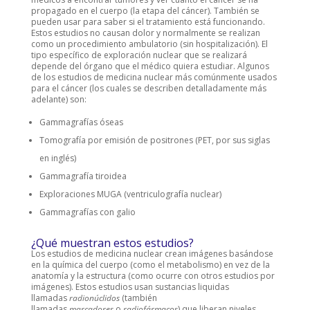
propagado en el cuerpo (la etapa del cáncer). También se
pueden usar para saber si el tratamiento está funcionando.
Estos estudios no causan dolor y normalmente se realizan
como un procedimiento ambulatorio (sin hospitalización). El
tipo específico de exploración nuclear que se realizará
depende del órgano que el médico quiera estudiar. Algunos
de los estudios de medicina nuclear más comúnmente usados
para el cáncer (los cuales se describen detalladamente más
adelante) son:
Gammagrafías óseas
Tomografía por emisión de positrones (PET, por sus siglas
en inglés)
Gammagrafía tiroidea
Exploraciones MUGA (ventriculografía nuclear)
Gammagrafías con galio
¿Qué muestran estos estudios?
Los estudios de medicina nuclear crean imágenes basándose
en la química del cuerpo (como el metabolismo) en vez de la
anatomía y la estructura (como ocurre con otros estudios por
imágenes). Estos estudios usan sustancias liquidas
llamadas
radionúclidos
(también
llamadas
marcadores
o
radiofármacos
) que liberan niveles