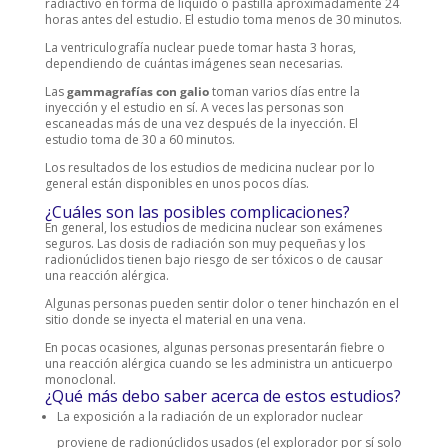
radiactivo en forma de líquido o pastilla aproximadamente 24
horas antes del estudio. El estudio toma menos de 30 minutos.
La ventriculografía nuclear
puede tomar hasta 3 horas,
dependiendo de cuántas imágenes sean necesarias.
Las
gammagrafías con galio
toman varios días entre la
inyección y el estudio en sí. A veces las personas son
escaneadas más de una vez después de la inyección. El
estudio toma de 30 a 60 minutos.
Los resultados de los estudios de medicina nuclear por lo
general están disponibles en unos pocos días.
¿Cuáles son las posibles complicaciones?
En general, los estudios de medicina nuclear son exámenes
seguros. Las dosis de radiación son muy pequeñas y los
radionúclidos tienen bajo riesgo de ser tóxicos o de causar
una reacción alérgica.
Algunas personas pueden sentir dolor o tener hinchazón en el
sitio donde se inyecta el material en una vena.
En pocas ocasiones, algunas personas presentarán fiebre o
una reacción alérgica cuando se les administra un anticuerpo
monoclonal.
¿Qué más debo saber acerca de estos estudios?
La exposición a la radiación de un explorador nuclear
proviene de radionúclidos usados (el explorador por sí solo