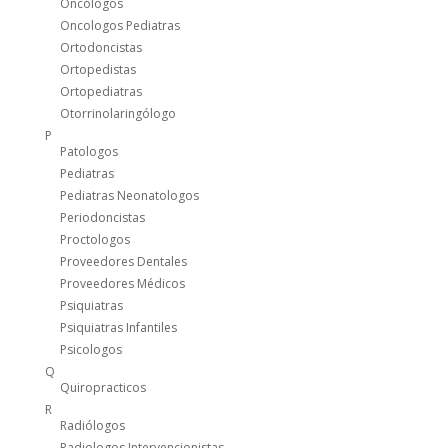
Oncólogos
Oncologos Pediatras
Ortodoncistas
Ortopedistas
Ortopediatras
Otorrinolaringólogo
P
Patologos
Pediatras
Pediatras Neonatologos
Periodoncistas
Proctologos
Proveedores Dentales
Proveedores Médicos
Psiquiatras
Psiquiatras Infantiles
Psicologos
Q
Quiropracticos
R
Radiólogos
Radiologos Intervencionistas