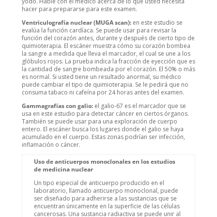
yodo. Hable con el médico acerca de lo que usted necesita
hacer para prepararse para este examen.
Ventriculografía nuclear (MUGA scan):
en este estudio se
evalúa la función cardíaca. Se puede usar para revisar la
función del corazón antes, durante y después de cierto tipo de
quimioterapia. El escáner muestra cómo su corazón bombea
la sangre a medida que lleva el marcador, el cual se une a los
glóbulos rojos. La prueba indica la fracción de eyección que es
la cantidad de sangre bombeada por el corazón. El 50% o más
es normal. Si usted tiene un resultado anormal, su médico
puede cambiar el tipo de quimioterapia. Se le pedirá que no
consuma tabaco ni cafeína por 24 horas antes del examen.
Gammagrafías con galio:
el galio-67 es el marcador que se
usa en este estudio para detectar cáncer en ciertos órganos.
También se puede usar para una exploración de cuerpo
entero. El escáner busca los lugares donde el galio se haya
acumulado en el cuerpo. Estas zonas podrían ser infección,
inflamación o cáncer.
Uso de anticuerpos monoclonales en los estudios
de medicina nuclear
Un tipo especial de anticuerpo producido en el
laboratorio, llamado anticuerpo monoclonal, puede
ser diseñado para adherirse a las sustancias que se
encuentran únicamente en la superficie de las células
cancerosas. Una sustancia radiactiva se puede unir al