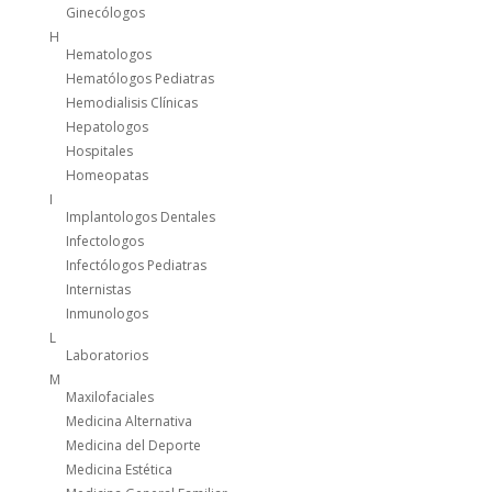
Ginecólogos
H
Hematologos
Hematólogos Pediatras
Hemodialisis Clínicas
Hepatologos
Hospitales
Homeopatas
I
Implantologos Dentales
Infectologos
Infectólogos Pediatras
Internistas
Inmunologos
L
Laboratorios
M
Maxilofaciales
Medicina Alternativa
Medicina del Deporte
Medicina Estética