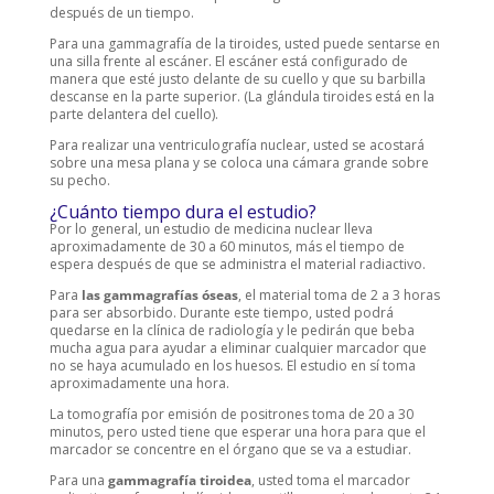
después de un tiempo.
Para una gammagrafía de la tiroides, usted puede sentarse en
una silla frente al escáner. El escáner está configurado de
manera que esté justo delante de su cuello y que su barbilla
descanse en la parte superior. (La glándula tiroides está en la
parte delantera del cuello).
Para realizar una ventriculografía nuclear, usted se acostará
sobre una mesa plana y se coloca una cámara grande sobre
su pecho.
¿Cuánto tiempo dura el estudio?
Por lo general, un estudio de medicina nuclear lleva
aproximadamente de 30 a 60 minutos, más el tiempo de
espera después de que se administra el material radiactivo.
Para
las gammagrafías óseas
, el material toma de 2 a 3 horas
para ser absorbido. Durante este tiempo, usted podrá
quedarse en la clínica de radiología y le pedirán que beba
mucha agua para ayudar a eliminar cualquier marcador que
no se haya acumulado en los huesos. El estudio en sí toma
aproximadamente una hora.
La tomografía por emisión de positrones toma de 20 a 30
minutos, pero usted tiene que esperar una hora para que el
marcador se concentre en el órgano que se va a estudiar.
Para una
gammagrafía tiroidea
, usted toma el marcador