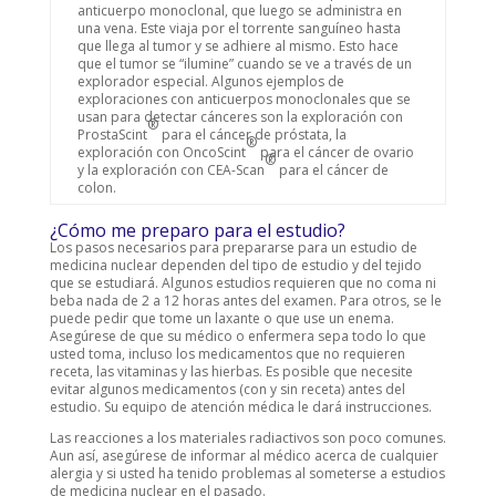
anticuerpo monoclonal, que luego se administra en
una vena. Este viaja por el torrente sanguíneo hasta
que llega al tumor y se adhiere al mismo. Esto hace
que el tumor se “ilumine” cuando se ve a través de un
explorador especial. Algunos ejemplos de
exploraciones con anticuerpos monoclonales que se
usan para detectar cánceres son la exploración con
®
ProstaScint
para el cáncer de próstata, la
®
exploración con OncoScint
para el cáncer de ovario
®
y la exploración con CEA-Scan
para el cáncer de
colon.
¿Cómo me preparo para el estudio?
Los pasos necesarios para prepararse para un estudio de
medicina nuclear dependen del tipo de estudio y del tejido
que se estudiará. Algunos estudios requieren que no coma ni
beba nada de 2 a 12 horas antes del examen. Para otros, se le
puede pedir que tome un laxante o que use un enema.
Asegúrese de que su médico o enfermera sepa todo lo que
usted toma, incluso los medicamentos que no requieren
receta, las vitaminas y las hierbas. Es posible que necesite
evitar algunos medicamentos (con y sin receta) antes del
estudio. Su equipo de atención médica le dará instrucciones.
Las reacciones a los materiales radiactivos son poco comunes.
Aun así, asegúrese de informar al médico acerca de cualquier
alergia y si usted ha tenido problemas al someterse a estudios
de medicina nuclear en el pasado.