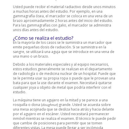
Usted puede recibir el material radiactivo desde unos minutos
a muchas horas antes del estudio. Por ejemplo, en una
gammagrafía ósea, el marcador se coloca en una vena de un
brazo aproximadamente 2 horas antes del inicio del estudio.
Para las gammagrafías con galio, el marcador se administra
unos días antes del estudio.
¿Cómo se realiza el estudio?
En la mayoría de los casos se le suministra un marcador que
emite pequeñas dosis de radiación. Si se suministra en la
sangre, se utilizará una aguja que se introduce en una vena de
una mano o un brazo.
Debido a los materiales especiales y al equipo necesarios,
estos estudios generalmente se realizan en el departamento
de radiología o de medicina nuclear de un hospital. Puede que
se le permita usar su propia ropa o puede que le provean una
bata para que la use durante el examen. Necesitará quitarse
cualquier joya u objeto de metal que podría interferir con el
estudio.
La máquina tiene un agujero en la mitad y se parece a una
rosquilla o dona (
doughnut
) grande. Usted se acuesta sobre
una mesa acojinada que se desliza hacia atrás y hacia delante
por el agujero en el escáner. Usted necesitará permanecer
inmóvil mientras se realiza el examen. El técnico le puede pedir
que cambie de posiciones para permitir que se tomen
diferentes vistas. La mesa puede llegar a ser incómoda