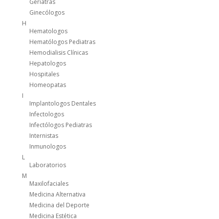
Geriatras
Ginecólogos
H
Hematologos
Hematólogos Pediatras
Hemodialisis Clínicas
Hepatologos
Hospitales
Homeopatas
I
Implantologos Dentales
Infectologos
Infectólogos Pediatras
Internistas
Inmunologos
L
Laboratorios
M
Maxilofaciales
Medicina Alternativa
Medicina del Deporte
Medicina Estética