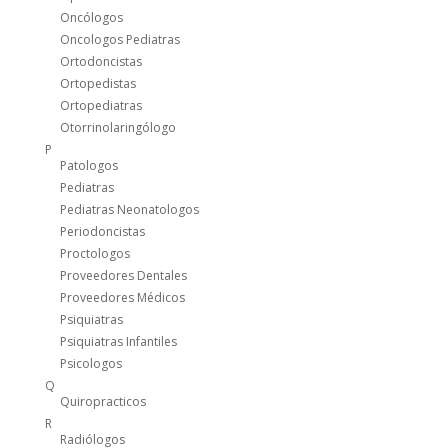
Oncólogos
Oncologos Pediatras
Ortodoncistas
Ortopedistas
Ortopediatras
Otorrinolaringólogo
P
Patologos
Pediatras
Pediatras Neonatologos
Periodoncistas
Proctologos
Proveedores Dentales
Proveedores Médicos
Psiquiatras
Psiquiatras Infantiles
Psicologos
Q
Quiropracticos
R
Radiólogos