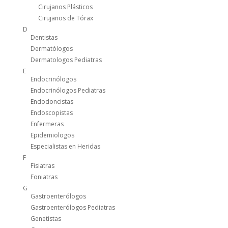
Cirujanos Plásticos
Cirujanos de Tórax
D
Dentistas
Dermatólogos
Dermatologos Pediatras
E
Endocrinólogos
Endocrinólogos Pediatras
Endodoncistas
Endoscopistas
Enfermeras
Epidemiologos
Especialistas en Heridas
F
Fisiatras
Foniatras
G
Gastroenterólogos
Gastroenterólogos Pediatras
Genetistas