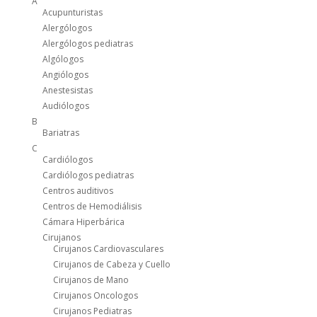
A
Acupunturistas
Alergólogos
Alergólogos pediatras
Algólogos
Angiólogos
Anestesistas
Audiólogos
B
Bariatras
C
Cardiólogos
Cardiólogos pediatras
Centros auditivos
Centros de Hemodiálisis
Cámara Hiperbárica
Cirujanos
Cirujanos Cardiovasculares
Cirujanos de Cabeza y Cuello
Cirujanos de Mano
Cirujanos Oncologos
Cirujanos Pediatras