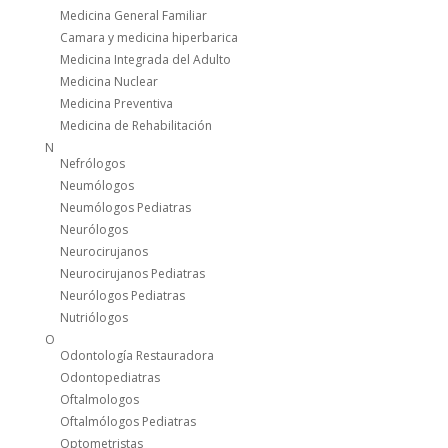
Medicina General Familiar
Camara y medicina hiperbarica
Medicina Integrada del Adulto
Medicina Nuclear
Medicina Preventiva
Medicina de Rehabilitación
N
Nefrólogos
Neumólogos
Neumólogos Pediatras
Neurólogos
Neurocirujanos
Neurocirujanos Pediatras
Neurólogos Pediatras
Nutriólogos
O
Odontología Restauradora
Odontopediatras
Oftalmologos
Oftalmólogos Pediatras
Optometristas