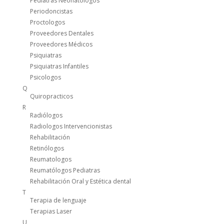
Pediatras Neonatologos
Periodoncistas
Proctologos
Proveedores Dentales
Proveedores Médicos
Psiquiatras
Psiquiatras Infantiles
Psicologos
Q
Quiropracticos
R
Radiólogos
Radiologos Intervencionistas
Rehabilitación
Retinólogos
Reumatologos
Reumatólogos Pediatras
Rehabilitación Oral y Estética dental
T
Terapia de lenguaje
Terapias Laser
U