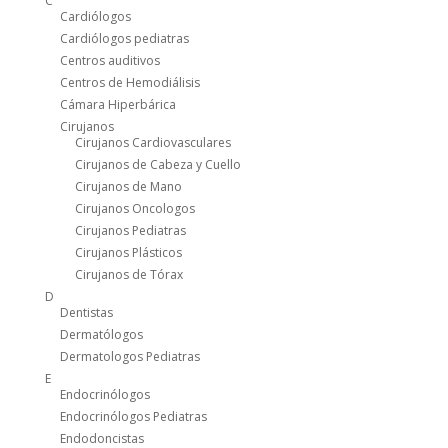
C
Cardiólogos
Cardiólogos pediatras
Centros auditivos
Centros de Hemodiálisis
Cámara Hiperbárica
Cirujanos
Cirujanos Cardiovasculares
Cirujanos de Cabeza y Cuello
Cirujanos de Mano
Cirujanos Oncologos
Cirujanos Pediatras
Cirujanos Plásticos
Cirujanos de Tórax
D
Dentistas
Dermatólogos
Dermatologos Pediatras
E
Endocrinólogos
Endocrinólogos Pediatras
Endodoncistas