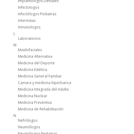
Implantologos Dentales
Infectologos
Infectólogos Pediatras
Internistas
Inmunologos
L
Laboratorios
M
Maxilofaciales
Medicina Alternativa
Medicina del Deporte
Medicina Estética
Medicina General Familiar
Camara y medicina hiperbarica
Medicina Integrada del Adulto
Medicina Nuclear
Medicina Preventiva
Medicina de Rehabilitación
N
Nefrólogos
Neumólogos
Neumólogos Pediatras