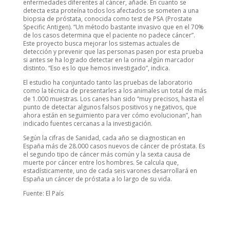
enfermedades diferentes al cáncer, añade. En cuanto se
detecta esta proteína todos los afectados se someten a una
biopsia de próstata, conocida como test de PSA (Prostate
Specific Antigen). “Un método bastante invasivo que en el 70%
de los casos determina que el paciente no padece cáncer”.
Este proyecto busca mejorar los sistemas actuales de
detección y prevenir que las personas pasen por esta prueba
si antes se ha logrado detectar en la orina algún marcador
distinto. “Eso es lo que hemos investigado”, indica.
El estudio ha conjuntado tanto las pruebas de laboratorio
como la técnica de presentarles a los animales un total de más
de 1.000 muestras. Los canes han sido “muy precisos, hasta el
punto de detectar algunos falsos positivos y negativos, que
ahora están en seguimiento para ver cómo evolucionan”, han
indicado fuentes cercanas a la investigación.
Según la cifras de Sanidad, cada año se diagnostican en
España más de 28.000 casos nuevos de cáncer de próstata. Es
el segundo tipo de cáncer más común y la sexta causa de
muerte por cáncer entre los hombres. Se calcula que,
estadísticamente, uno de cada seis varones desarrollará en
España un cáncer de próstata a lo largo de su vida.
Fuente: El País