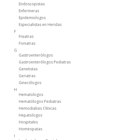
Endoscopistas
Enfermeras
Epidemiologos
Especialistas en Heridas
F
Fisiatras
Foniatras
G
Gastroenterólogos
Gastroenterólogos Pediatras
Genetistas
Geriatras
Ginecólogos
H
Hematologos
Hematólogos Pediatras
Hemodialisis Clínicas
Hepatologos
Hospitales
Homeopatas
I