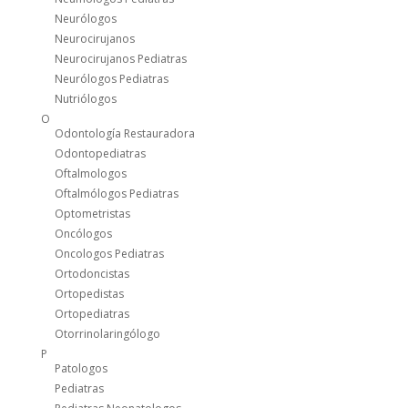
Neurólogos
Neurocirujanos
Neurocirujanos Pediatras
Neurólogos Pediatras
Nutriólogos
O
Odontología Restauradora
Odontopediatras
Oftalmologos
Oftalmólogos Pediatras
Optometristas
Oncólogos
Oncologos Pediatras
Ortodoncistas
Ortopedistas
Ortopediatras
Otorrinolaringólogo
P
Patologos
Pediatras