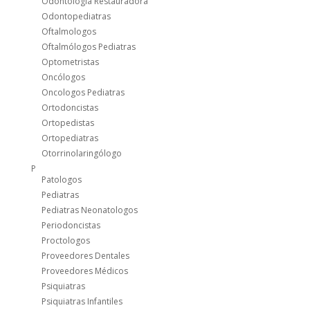
Odontología Restauradora
Odontopediatras
Oftalmologos
Oftalmólogos Pediatras
Optometristas
Oncólogos
Oncologos Pediatras
Ortodoncistas
Ortopedistas
Ortopediatras
Otorrinolaringólogo
P
Patologos
Pediatras
Pediatras Neonatologos
Periodoncistas
Proctologos
Proveedores Dentales
Proveedores Médicos
Psiquiatras
Psiquiatras Infantiles