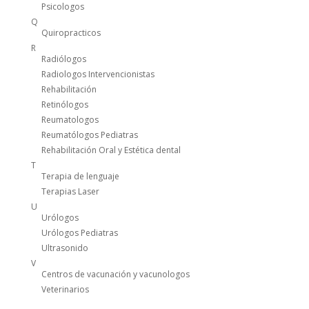
Psicologos
Q
Quiropracticos
R
Radiólogos
Radiologos Intervencionistas
Rehabilitación
Retinólogos
Reumatologos
Reumatólogos Pediatras
Rehabilitación Oral y Estética dental
T
Terapia de lenguaje
Terapias Laser
U
Urólogos
Urólogos Pediatras
Ultrasonido
V
Centros de vacunación y vacunologos
Veterinarios