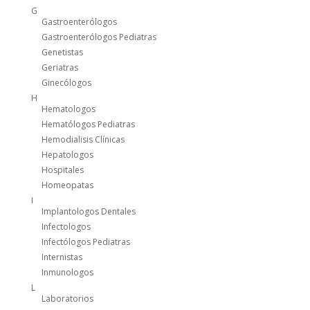
G
Gastroenterólogos
Gastroenterólogos Pediatras
Genetistas
Geriatras
Ginecólogos
H
Hematologos
Hematólogos Pediatras
Hemodialisis Clínicas
Hepatologos
Hospitales
Homeopatas
I
Implantologos Dentales
Infectologos
Infectólogos Pediatras
Internistas
Inmunologos
L
Laboratorios