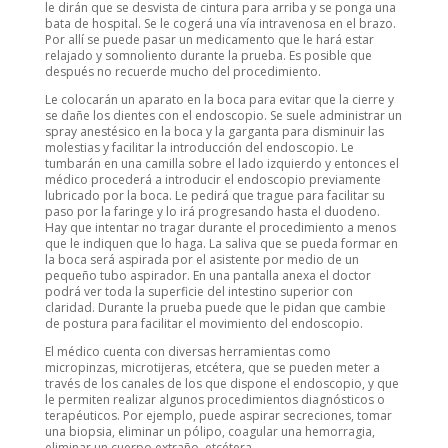
le dirán que se desvista de cintura para arriba y se ponga una
bata de hospital. Se le cogerá una vía intravenosa en el brazo.
Por allí se puede pasar un medicamento que le hará estar
relajado y somnoliento durante la prueba. Es posible que
después no recuerde mucho del procedimiento.
Le colocarán un aparato en la boca para evitar que la cierre y
se dañe los dientes con el endoscopio. Se suele administrar un
spray anestésico en la boca y la garganta para disminuir las
molestias y facilitar la introducción del endoscopio. Le
tumbarán en una camilla sobre el lado izquierdo y entonces el
médico procederá a introducir el endoscopio previamente
lubricado por la boca. Le pedirá que trague para facilitar su
paso por la faringe y lo irá progresando hasta el duodeno.
Hay que intentar no tragar durante el procedimiento a menos
que le indiquen que lo haga. La saliva que se pueda formar en
la boca será aspirada por el asistente por medio de un
pequeño tubo aspirador. En una pantalla anexa el doctor
podrá ver toda la superficie del intestino superior con
claridad. Durante la prueba puede que le pidan que cambie
de postura para facilitar el movimiento del endoscopio.
El médico cuenta con diversas herramientas como
micropinzas, microtijeras, etcétera, que se pueden meter a
través de los canales de los que dispone el endoscopio, y que
le permiten realizar algunos procedimientos diagnósticos o
terapéuticos. Por ejemplo, puede aspirar secreciones, tomar
una biopsia, eliminar un pólipo, coagular una hemorragia,
eliminar un cuerpo extraño, etcétera.