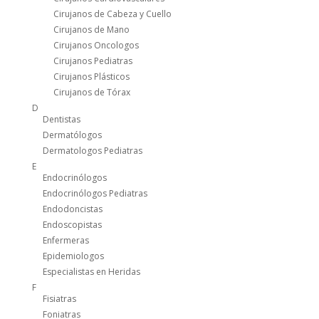
Cirujanos de Cabeza y Cuello
Cirujanos de Mano
Cirujanos Oncologos
Cirujanos Pediatras
Cirujanos Plásticos
Cirujanos de Tórax
D
Dentistas
Dermatólogos
Dermatologos Pediatras
E
Endocrinólogos
Endocrinólogos Pediatras
Endodoncistas
Endoscopistas
Enfermeras
Epidemiologos
Especialistas en Heridas
F
Fisiatras
Foniatras