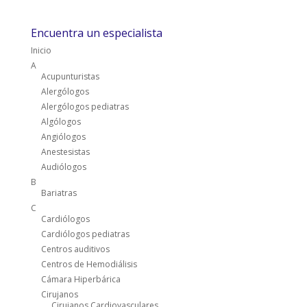
Encuentra un especialista
Inicio
A
Acupunturistas
Alergólogos
Alergólogos pediatras
Algólogos
Angiólogos
Anestesistas
Audiólogos
B
Bariatras
C
Cardiólogos
Cardiólogos pediatras
Centros auditivos
Centros de Hemodiálisis
Cámara Hiperbárica
Cirujanos
Cirujanos Cardiovasculares