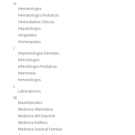
H
Hematologos
Hematólogos Pediatras
Hemodialisis Clínicas
Hepatologos
Hospitales
Homeopatas
I
Implantologos Dentales
Infectologos
Infectólogos Pediatras
Internistas
Inmunologos
L
Laboratorios
M
Maxilofaciales
Medicina Alternativa
Medicina del Deporte
Medicina Estética
Medicina General Familiar