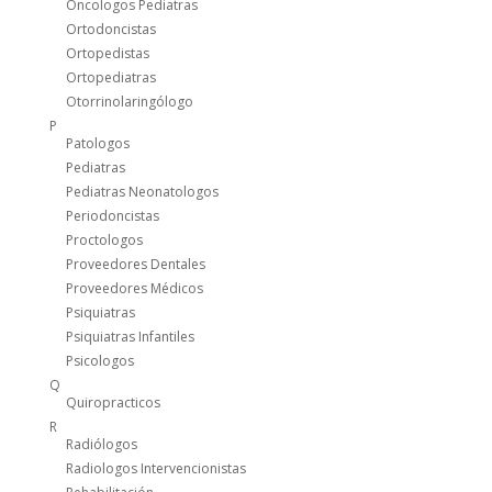
Oncologos Pediatras
Ortodoncistas
Ortopedistas
Ortopediatras
Otorrinolaringólogo
P
Patologos
Pediatras
Pediatras Neonatologos
Periodoncistas
Proctologos
Proveedores Dentales
Proveedores Médicos
Psiquiatras
Psiquiatras Infantiles
Psicologos
Q
Quiropracticos
R
Radiólogos
Radiologos Intervencionistas