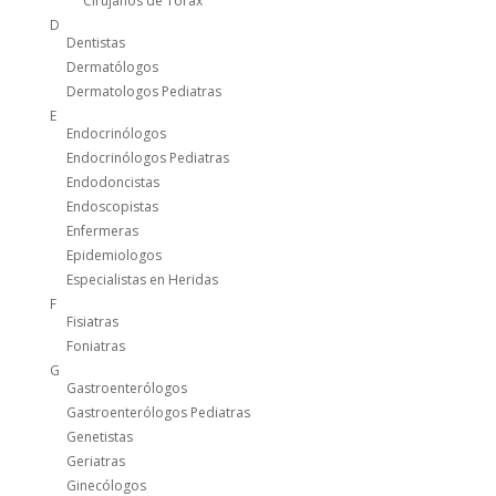
Cirujanos de Tórax
D
Dentistas
Dermatólogos
Dermatologos Pediatras
E
Endocrinólogos
Endocrinólogos Pediatras
Endodoncistas
Endoscopistas
Enfermeras
Epidemiologos
Especialistas en Heridas
F
Fisiatras
Foniatras
G
Gastroenterólogos
Gastroenterólogos Pediatras
Genetistas
Geriatras
Ginecólogos