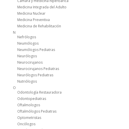
Camara y medicina hiperbarica
Medicina Integrada del Adulto
Medicina Nuclear
Medicina Preventiva
Medicina de Rehabilitación
N
Nefrólogos
Neumólogos
Neumólogos Pediatras
Neurólogos
Neurocirujanos
Neurocirujanos Pediatras
Neurólogos Pediatras
Nutriólogos
O
Odontología Restauradora
Odontopediatras
Oftalmologos
Oftalmólogos Pediatras
Optometristas
Oncólogos