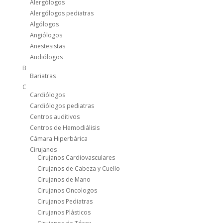
Alergólogos
Alergólogos pediatras
Algólogos
Angiólogos
Anestesistas
Audiólogos
B
Bariatras
C
Cardiólogos
Cardiólogos pediatras
Centros auditivos
Centros de Hemodiálisis
Cámara Hiperbárica
Cirujanos
Cirujanos Cardiovasculares
Cirujanos de Cabeza y Cuello
Cirujanos de Mano
Cirujanos Oncologos
Cirujanos Pediatras
Cirujanos Plásticos