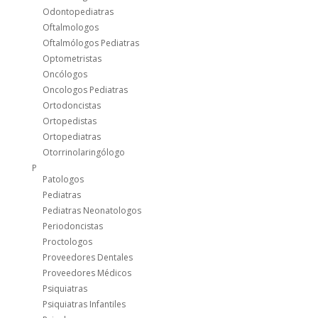
Odontopediatras
Oftalmologos
Oftalmólogos Pediatras
Optometristas
Oncólogos
Oncologos Pediatras
Ortodoncistas
Ortopedistas
Ortopediatras
Otorrinolaringólogo
P
Patologos
Pediatras
Pediatras Neonatologos
Periodoncistas
Proctologos
Proveedores Dentales
Proveedores Médicos
Psiquiatras
Psiquiatras Infantiles