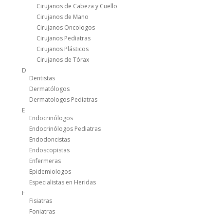
Cirujanos de Cabeza y Cuello
Cirujanos de Mano
Cirujanos Oncologos
Cirujanos Pediatras
Cirujanos Plásticos
Cirujanos de Tórax
D
Dentistas
Dermatólogos
Dermatologos Pediatras
E
Endocrinólogos
Endocrinólogos Pediatras
Endodoncistas
Endoscopistas
Enfermeras
Epidemiologos
Especialistas en Heridas
F
Fisiatras
Foniatras