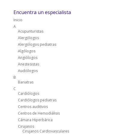
Encuentra un especialista
Inicio
A
Acupunturistas
Alergólogos
Alergólogos pediatras
Algólogos
Angiólogos
Anestesistas
Audiólogos
B
Bariatras
C
Cardiólogos
Cardiólogos pediatras
Centros auditivos
Centros de Hemodiálisis
Cámara Hiperbárica
Cirujanos
Cirujanos Cardiovasculares