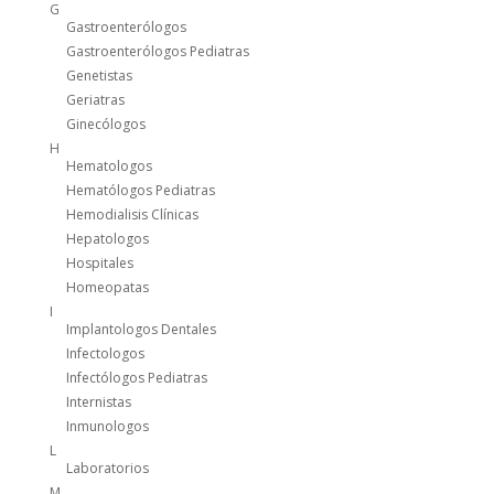
G
Gastroenterólogos
Gastroenterólogos Pediatras
Genetistas
Geriatras
Ginecólogos
H
Hematologos
Hematólogos Pediatras
Hemodialisis Clínicas
Hepatologos
Hospitales
Homeopatas
I
Implantologos Dentales
Infectologos
Infectólogos Pediatras
Internistas
Inmunologos
L
Laboratorios
M