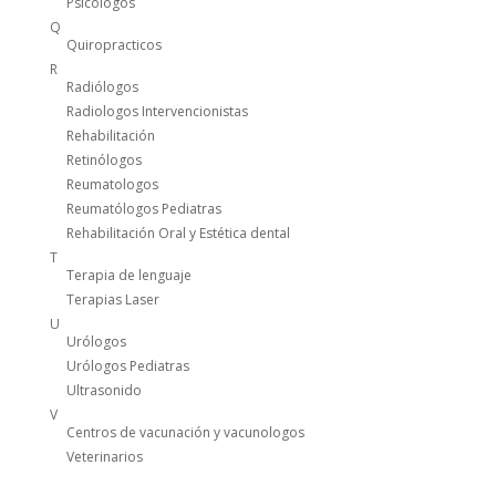
Psicologos
Q
Quiropracticos
R
Radiólogos
Radiologos Intervencionistas
Rehabilitación
Retinólogos
Reumatologos
Reumatólogos Pediatras
Rehabilitación Oral y Estética dental
T
Terapia de lenguaje
Terapias Laser
U
Urólogos
Urólogos Pediatras
Ultrasonido
V
Centros de vacunación y vacunologos
Veterinarios