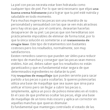
La piel con pecas necesita estar bien hidratada como
cualquier tipo de piel. Por lo que será necesario que elijas
una
buena crema hidratante
para lograr que tu piel esté nutrida y
saludable en todo momento.
Para muchas mujeres las pecas son una muestra de su
personalidad y sensualidad con las que se ven más atractivas
pero hay otras que, por el contrario, desearían hacerlas
desaparecer de su piel. Las pecas que son hereditarias son
prácticamente imposibles de eliminar de forma total, por lo
que la única solución es someterse a un
tratamiento de
cirugía láser
. Este tipo de tratamientos son bastantes
costosos pero los resultados, normalmente, son muy
satisfactorios.
Existen remedios caseros que pueden ser útiles para reducir
este tipo de manchas y conseguir que las pecas sean menos
visibles. Aún así, debes saber que los resultados no están
garantizados y que es fundamental estar segura de que
determinados ingredientes no dañarán tu piel.
Hay
truquitos de maquillaje
que pueden servirte para sacar
partido a tus pecas o para ocultarlas. Si quieres potenciarlas
utiliza una base de maquillaje que sea suave que sirva para
unificar el tono pero sin llegar a cubrir las pecas o,
simplemente, aplica un poco de polvos minerales en el rostro.
En el caso de que prefieras ocultar las pecas, elige una base
de maquillaje de un tono más oscuro y aplica un corrector en
aquellas manchas que quieras disimular.
Es fundamental que mantengas controlado el estado de las