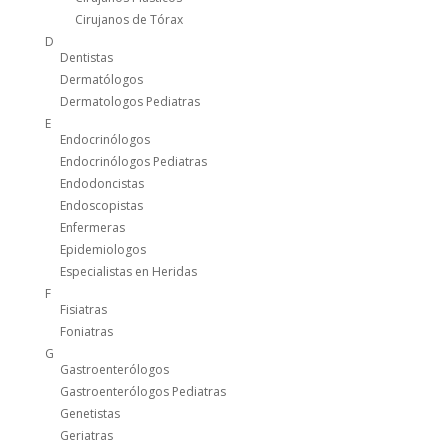
Cirujanos de Tórax
D
Dentistas
Dermatólogos
Dermatologos Pediatras
E
Endocrinólogos
Endocrinólogos Pediatras
Endodoncistas
Endoscopistas
Enfermeras
Epidemiologos
Especialistas en Heridas
F
Fisiatras
Foniatras
G
Gastroenterólogos
Gastroenterólogos Pediatras
Genetistas
Geriatras