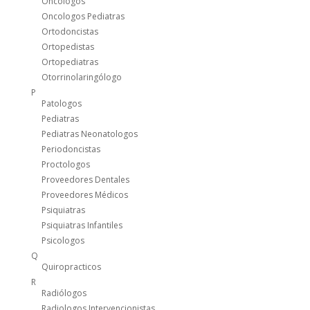
Oncólogos
Oncologos Pediatras
Ortodoncistas
Ortopedistas
Ortopediatras
Otorrinolaringólogo
P
Patologos
Pediatras
Pediatras Neonatologos
Periodoncistas
Proctologos
Proveedores Dentales
Proveedores Médicos
Psiquiatras
Psiquiatras Infantiles
Psicologos
Q
Quiropracticos
R
Radiólogos
Radiologos Intervencionistas