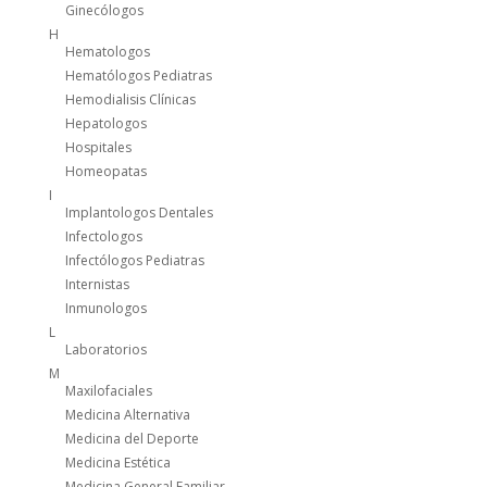
Ginecólogos
H
Hematologos
Hematólogos Pediatras
Hemodialisis Clínicas
Hepatologos
Hospitales
Homeopatas
I
Implantologos Dentales
Infectologos
Infectólogos Pediatras
Internistas
Inmunologos
L
Laboratorios
M
Maxilofaciales
Medicina Alternativa
Medicina del Deporte
Medicina Estética
Medicina General Familiar