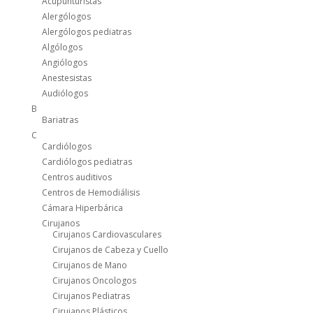
Acupunturistas
Alergólogos
Alergólogos pediatras
Algólogos
Angiólogos
Anestesistas
Audiólogos
B
Bariatras
C
Cardiólogos
Cardiólogos pediatras
Centros auditivos
Centros de Hemodiálisis
Cámara Hiperbárica
Cirujanos
Cirujanos Cardiovasculares
Cirujanos de Cabeza y Cuello
Cirujanos de Mano
Cirujanos Oncologos
Cirujanos Pediatras
Cirujanos Plásticos