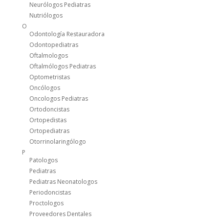
Neurólogos Pediatras
Nutriólogos
O
Odontología Restauradora
Odontopediatras
Oftalmologos
Oftalmólogos Pediatras
Optometristas
Oncólogos
Oncologos Pediatras
Ortodoncistas
Ortopedistas
Ortopediatras
Otorrinolaringólogo
P
Patologos
Pediatras
Pediatras Neonatologos
Periodoncistas
Proctologos
Proveedores Dentales