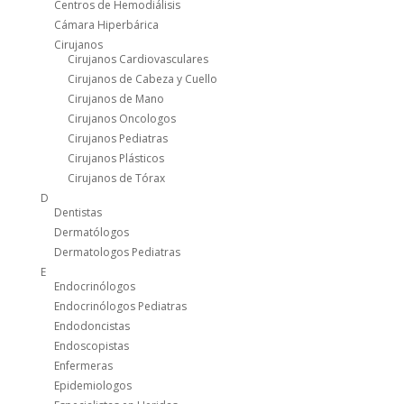
Centros de Hemodiálisis
Cámara Hiperbárica
Cirujanos
Cirujanos Cardiovasculares
Cirujanos de Cabeza y Cuello
Cirujanos de Mano
Cirujanos Oncologos
Cirujanos Pediatras
Cirujanos Plásticos
Cirujanos de Tórax
D
Dentistas
Dermatólogos
Dermatologos Pediatras
E
Endocrinólogos
Endocrinólogos Pediatras
Endodoncistas
Endoscopistas
Enfermeras
Epidemiologos