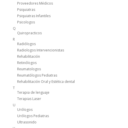
Proveedores Médicos
Psiquiatras
Psiquiatras Infantiles
Psicologos
Q
Quiropracticos
R
Radiólogos
Radiologos Intervencionistas
Rehabilitación
Retinólogos
Reumatologos
Reumatólogos Pediatras
Rehabilitación Oral y Estética dental
T
Terapia de lenguaje
Terapias Laser
U
Urólogos
Urólogos Pediatras
Ultrasonido