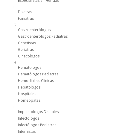
Especialistas en Heridas
F
Fisiatras
Foniatras
G
Gastroenterólogos
Gastroenterólogos Pediatras
Genetistas
Geriatras
Ginecólogos
H
Hematologos
Hematólogos Pediatras
Hemodialisis Clínicas
Hepatologos
Hospitales
Homeopatas
I
Implantologos Dentales
Infectologos
Infectólogos Pediatras
Internistas