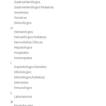
Gastroenterólogos
Gastroenterólogos Pediatras
Genetistas
Geriatras
Ginecólogos
H
Hematologos
Hematólogos Pediatras
Hemodialisis Clínicas
Hepatologos
Hospitales
Homeopatas
I
Implantologos Dentales
Infectologos
Infectólogos Pediatras
Internistas
Inmunologos
L
Laboratorios
M
Maxilofaciales