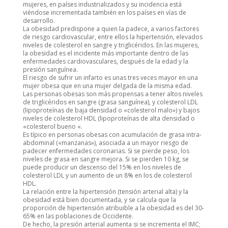
mujeres, en países industrializados y su incidencia está
viéndose incrementada también en los países en vías de
desarrollo.
La obesidad predispone a quien la padece, a varios factores
de riesgo cardiovascular, entre ellos la hipertensión, elevados
niveles de colesterol en sangre y triglicéridos. En las mujeres,
la obesidad es el incidente más importante dentro de las
enfermedades cardiovasculares, después de la edad y la
presión sanguínea.
El riesgo de sufrir un infarto es unas tres veces mayor en una
mujer obesa que en una mujer delgada de la misma edad.
Las personas obesas son más propensas a tener altos niveles
de triglicéridos en sangre (grasa sanguínea), y colesterol LDL
(lipoproteínas de baja densidad o «colesterol malo») y bajos
niveles de colesterol HDL (lipoproteínas de alta densidad o
«colesterol bueno «.
Es típico en personas obesas con acumulación de grasa intra-
abdominal («manzanas»), asociada a un mayor riesgo de
padecer enfermedades coronarias. Si se pierde peso, los
niveles de grasa en sangre mejora. Si se pierden 10 kg, se
puede producir un descenso del 15% en los niveles de
colesterol LDL y un aumento de un 8% en los de colesterol
HDL.
La relación entre la hipertensión (tensión arterial alta) y la
obesidad está bien documentada, y se calcula que la
proporción de hipertensión atribuible a la obesidad es del 30-
65% en las poblaciones de Occidente.
De hecho, la presión arterial aumenta si se incrementa el IMC;