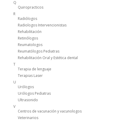
Q
Quiropracticos
R
Radiólogos
Radiologos Intervencionistas
Rehabilitación
Retinólogos
Reumatologos
Reumatólogos Pediatras
Rehabilitación Oral y Estética dental
T
Terapia de lenguaje
Terapias Laser
U
Urólogos
Urólogos Pediatras
Ultrasonido
V
Centros de vacunación y vacunologos
Veterinarios