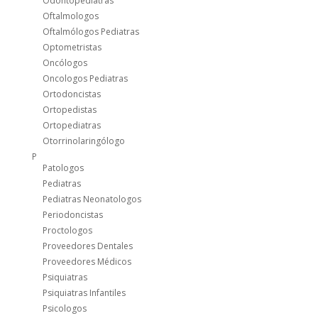
Odontopediatras
Oftalmologos
Oftalmólogos Pediatras
Optometristas
Oncólogos
Oncologos Pediatras
Ortodoncistas
Ortopedistas
Ortopediatras
Otorrinolaringólogo
P
Patologos
Pediatras
Pediatras Neonatologos
Periodoncistas
Proctologos
Proveedores Dentales
Proveedores Médicos
Psiquiatras
Psiquiatras Infantiles
Psicologos