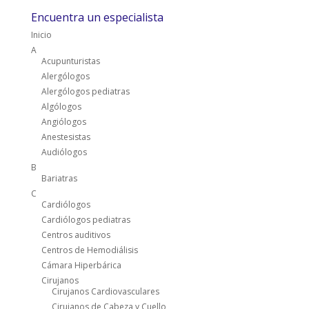
Encuentra un especialista
Inicio
A
Acupunturistas
Alergólogos
Alergólogos pediatras
Algólogos
Angiólogos
Anestesistas
Audiólogos
B
Bariatras
C
Cardiólogos
Cardiólogos pediatras
Centros auditivos
Centros de Hemodiálisis
Cámara Hiperbárica
Cirujanos
Cirujanos Cardiovasculares
Cirujanos de Cabeza y Cuello