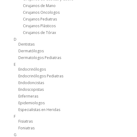
Cirujanos de Mano
Cirujanos Oncologos
Cirujanos Pediatras
Cirujanos Plásticos
Cirujanos de Tórax
D
Dentistas
Dermatólogos
Dermatologos Pediatras
E
Endocrinólogos
Endocrinólogos Pediatras
Endodoncistas
Endoscopistas
Enfermeras
Epidemiologos
Especialistas en Heridas
F
Fisiatras
Foniatras
G