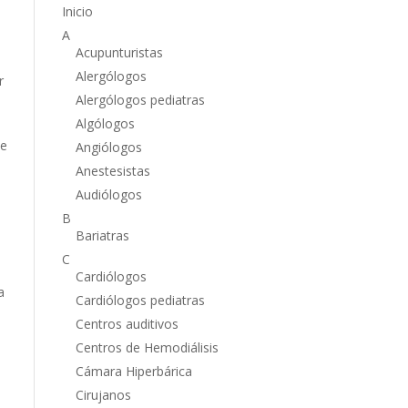
Inicio
A
Acupunturistas
Alergólogos
r
Alergólogos pediatras
Algólogos
de
Angiólogos
Anestesistas
Audiólogos
B
Bariatras
C
Cardiólogos
a
Cardiólogos pediatras
Centros auditivos
Centros de Hemodiálisis
Cámara Hiperbárica
Cirujanos