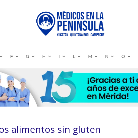
F
G
H
I
L
M
N
O
os alimentos sin gluten