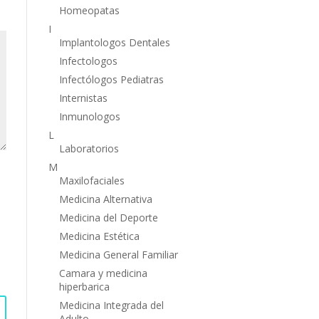
Homeopatas
I
Implantologos Dentales
Infectologos
Infectólogos Pediatras
Internistas
Inmunologos
L
Laboratorios
M
Maxilofaciales
Medicina Alternativa
Medicina del Deporte
Medicina Estética
Medicina General Familiar
Camara y medicina
hiperbarica
Medicina Integrada del
Adulto