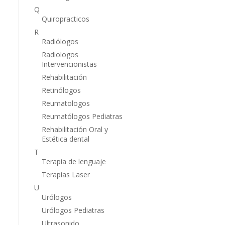
Q
Quiropracticos
R
Radiólogos
Radiologos
Intervencionistas
Rehabilitación
Retinólogos
Reumatologos
Reumatólogos Pediatras
Rehabilitación Oral y
Estética dental
T
Terapia de lenguaje
Terapias Laser
U
Urólogos
Urólogos Pediatras
Ultrasonido