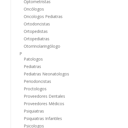
Optometristas
Oncólogos
Oncologos Pediatras
Ortodoncistas
Ortopedistas
Ortopediatras
Otorrinolaringólogo
P
Patologos
Pediatras
Pediatras Neonatologos
Periodoncistas
Proctologos
Proveedores Dentales
Proveedores Médicos
Psiquiatras
Psiquiatras Infantiles
Psicologos