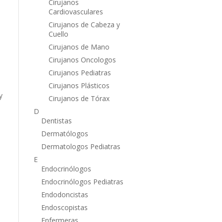
Cirujanos
Cardiovasculares
Cirujanos de Cabeza y
Cuello
Cirujanos de Mano
Cirujanos Oncologos
Cirujanos Pediatras
Cirujanos Plásticos
y
Cirujanos de Tórax
D
Dentistas
Dermatólogos
Dermatologos Pediatras
E
Endocrinólogos
Endocrinólogos Pediatras
Endodoncistas
Endoscopistas
Enfermeras