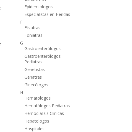
Epidemiologos
e
Especialistas en Heridas
F
Fisiatras
Foniatras
G
n
Gastroenterólogos
Gastroenterólogos
Pediatras
Genetistas
Geriatras
l
Ginecólogos
H
Hematologos
Hematólogos Pediatras
Hemodialisis Clínicas
Hepatologos
Hospitales