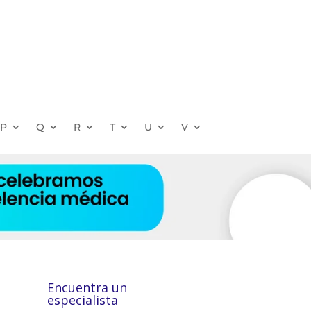
P
Q
R
T
U
V
Encuentra un
especialista