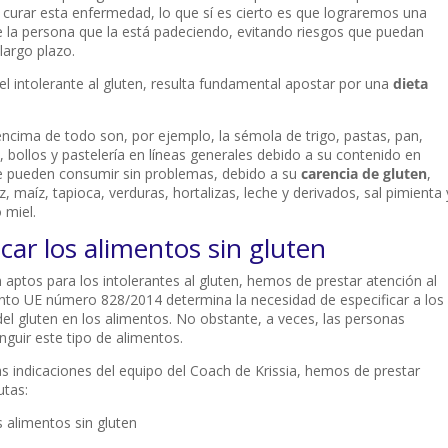
curar esta enfermedad, lo que sí es cierto es que lograremos una
e la persona que la está padeciendo, evitando riesgos que puedan
largo plazo.
del intolerante al gluten, resulta fundamental apostar por una
dieta
ncima de todo son, por ejemplo, la sémola de trigo, pastas, pan,
, bollos y pastelería en líneas generales debido a su contenido en
ue pueden consumir sin problemas, debido a su
carencia
de gluten
,
z, maíz, tapioca, verduras, hortalizas, leche y derivados, sal pimienta 
 miel.
icar los alimentos sin gluten
aptos para los intolerantes al gluten, hemos de prestar atención al
to UE número 828/2014 determina la necesidad de especificar a los
el gluten en los alimentos. No obstante, a veces, las personas
guir este tipo de alimentos.
s indicaciones del equipo del Coach de Krissia, hemos de prestar
utas: