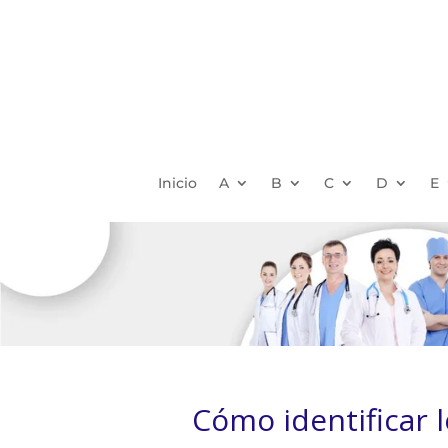
Inicio
A
B
C
D
E
Cómo identificar l