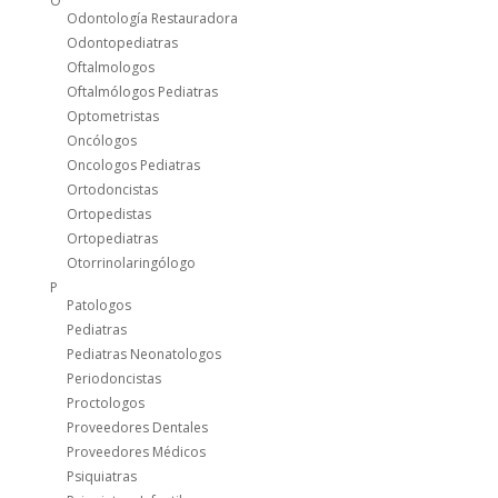
O
Odontología Restauradora
Odontopediatras
Oftalmologos
Oftalmólogos Pediatras
Optometristas
Oncólogos
Oncologos Pediatras
Ortodoncistas
Ortopedistas
Ortopediatras
Otorrinolaringólogo
P
Patologos
Pediatras
Pediatras Neonatologos
Periodoncistas
Proctologos
Proveedores Dentales
Proveedores Médicos
Psiquiatras