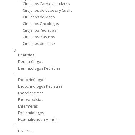
Cirujanos Cardiovasculares
Cirujanos de Cabeza y Cuello
Cirujanos de Mano
Cirujanos Oncologos
Cirujanos Pediatras
Cirujanos Plásticos
Cirujanos de Tórax
D
Dentistas
Dermatólogos
Dermatologos Pediatras
E
Endocrinólogos
Endocrinólogos Pediatras
Endodoncistas
Endoscopistas
Enfermeras
Epidemiologos
Especialistas en Heridas
F
Fisiatras