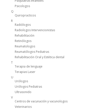
Psiquiatras Infantiles
Psicologos
Q
Quiropracticos
R
Radiólogos
Radiologos Intervencionistas
Rehabilitación
Retinólogos
Reumatologos
Reumatólogos Pediatras
Rehabilitación Oral y Estética dental
T
Terapia de lenguaje
Terapias Laser
U
Urólogos
Urólogos Pediatras
Ultrasonido
V
Centros de vacunación y vacunologos
Veterinarios