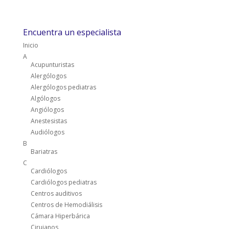
Encuentra un especialista
Inicio
A
Acupunturistas
Alergólogos
Alergólogos pediatras
Algólogos
Angiólogos
Anestesistas
Audiólogos
B
Bariatras
C
Cardiólogos
Cardiólogos pediatras
Centros auditivos
Centros de Hemodiálisis
Cámara Hiperbárica
Cirujanos