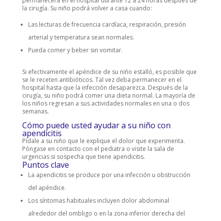
permanecerá en el hospital durante 12 a 24 horas después de
la cirugía. Su niño podrá volver a casa cuando:
Las lecturas de frecuencia cardíaca, respiración, presión
arterial y temperatura sean normales.
Pueda comer y beber sin vomitar.
Si efectivamente el apéndice de su niño estalló, es posible que
se le receten antibióticos. Tal vez deba permanecer en el
hospital hasta que la infección desaparezca. Después de la
cirugía, su niño podrá comer una dieta normal. La mayoría de
los niños regresan a sus actividades normales en una o dos
semanas.
Cómo puede usted ayudar a su niño con
apendicitis
Pídale a su niño que le explique el dolor que experimenta.
Póngase en contacto con el pediatra o visite la sala de
urgencias si sospecha que tiene apendicitis.
Puntos clave
La apendicitis se produce por una infección u obstrucción
del apéndice.
Los síntomas habituales incluyen dolor abdominal
alrededor del ombligo o en la zona inferior derecha del