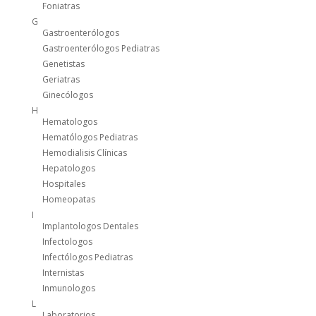
Foniatras
G
Gastroenterólogos
Gastroenterólogos Pediatras
Genetistas
Geriatras
Ginecólogos
H
Hematologos
Hematólogos Pediatras
Hemodialisis Clínicas
Hepatologos
Hospitales
Homeopatas
I
Implantologos Dentales
Infectologos
Infectólogos Pediatras
Internistas
Inmunologos
L
Laboratorios