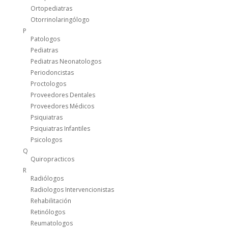
Ortopediatras
Otorrinolaringólogo
P
Patologos
Pediatras
Pediatras Neonatologos
Periodoncistas
Proctologos
Proveedores Dentales
Proveedores Médicos
Psiquiatras
Psiquiatras Infantiles
Psicologos
Q
Quiropracticos
R
Radiólogos
Radiologos Intervencionistas
Rehabilitación
Retinólogos
Reumatologos