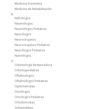
Medicina Preventiva
Medicina de Rehabilitación
N
Nefrólogos
Neumólogos
Neumólogos Pediatras
Neurólogos
Neurocirujanos
Neurocirujanos Pediatras
Neurólogos Pediatras
Nutriólogos
O
Odontología Restauradora
Odontopediatras
Oftalmologos
Oftalmólogos Pediatras
Optometristas
Oncólogos
Oncologos Pediatras
Ortodoncistas
Ortopedistas