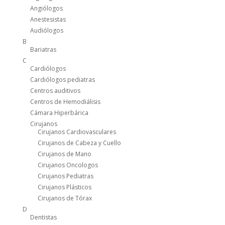
Angiólogos
Anestesistas
Audiólogos
B
Bariatras
C
Cardiólogos
Cardiólogos pediatras
Centros auditivos
Centros de Hemodiálisis
Cámara Hiperbárica
Cirujanos
Cirujanos Cardiovasculares
Cirujanos de Cabeza y Cuello
Cirujanos de Mano
Cirujanos Oncologos
Cirujanos Pediatras
Cirujanos Plásticos
Cirujanos de Tórax
D
Dentistas