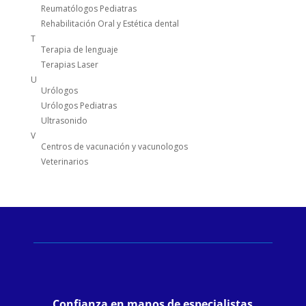
Reumatólogos Pediatras
Rehabilitación Oral y Estética dental
T
Terapia de lenguaje
Terapias Laser
U
Urólogos
Urólogos Pediatras
Ultrasonido
V
Centros de vacunación y vacunologos
Veterinarios
Confianza en manos de especialistas