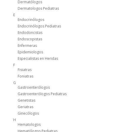
Dermatólogos
Dermatologos Pediatras
E
Endocrinólogos
Endocrinólogos Pediatras
Endodoncistas
Endoscopistas
Enfermeras
Epidemiologos
Especialistas en Heridas
F
Fisiatras
Foniatras
G
Gastroenterólogos
Gastroenterólogos Pediatras
Genetistas
Geriatras
Ginecólogos
H
Hematologos
Hematólogos Pediatras