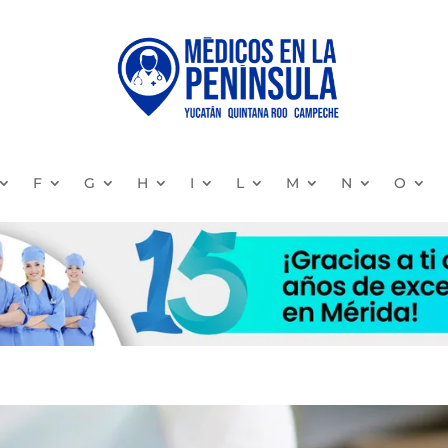
F
G
H
I
L
M
N
O