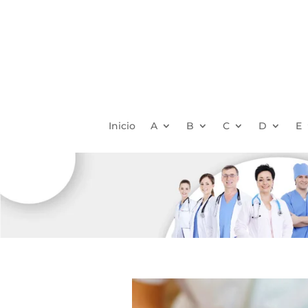
Inicio
A
B
C
D
E