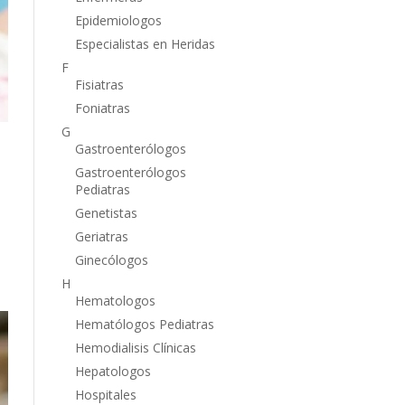
Epidemiologos
Especialistas en Heridas
F
Fisiatras
Foniatras
G
Gastroenterólogos
Gastroenterólogos
Pediatras
Genetistas
Geriatras
Ginecólogos
H
Hematologos
Hematólogos Pediatras
Hemodialisis Clínicas
Hepatologos
Hospitales