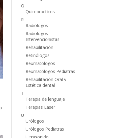
Q
Quiropracticos
R
Radiólogos
Radiologos
Intervencionistas
Rehabilitación
Retinólogos
Reumatologos
Reumatólogos Pediatras
Rehabilitación Oral y
Estética dental
T
Terapia de lenguaje
Terapias Laser
a
U
Urólogos
Urólogos Pediatras
Ultrasonido