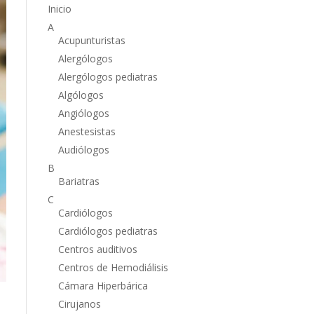
Inicio
A
Acupunturistas
Alergólogos
Alergólogos pediatras
Algólogos
Angiólogos
Anestesistas
Audiólogos
B
Bariatras
C
Cardiólogos
Cardiólogos pediatras
Centros auditivos
Centros de Hemodiálisis
Cámara Hiperbárica
Cirujanos