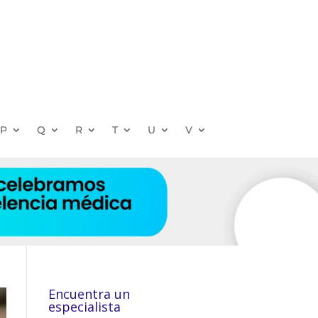
P
Q
R
T
U
V
Encuentra un
especialista