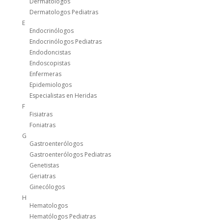
Dermatólogos
Dermatologos Pediatras
E
Endocrinólogos
Endocrinólogos Pediatras
Endodoncistas
Endoscopistas
Enfermeras
Epidemiologos
Especialistas en Heridas
F
Fisiatras
Foniatras
G
Gastroenterólogos
Gastroenterólogos Pediatras
Genetistas
Geriatras
Ginecólogos
H
Hematologos
Hematólogos Pediatras