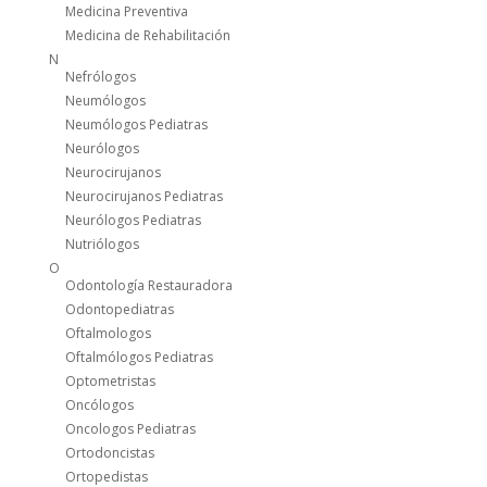
Medicina Preventiva
Medicina de Rehabilitación
N
Nefrólogos
Neumólogos
Neumólogos Pediatras
Neurólogos
Neurocirujanos
Neurocirujanos Pediatras
Neurólogos Pediatras
Nutriólogos
O
Odontología Restauradora
Odontopediatras
Oftalmologos
Oftalmólogos Pediatras
Optometristas
Oncólogos
Oncologos Pediatras
Ortodoncistas
Ortopedistas