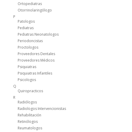
Ortopediatras
Otorrinolaringólogo
P
Patologos
Pediatras
Pediatras Neonatologos
Periodoncistas
Proctologos
Proveedores Dentales
Proveedores Médicos
Psiquiatras
Psiquiatras Infantiles
Psicologos
Q
Quiropracticos
R
Radiólogos
Radiologos Intervencionistas
Rehabilitación
Retinólogos
Reumatologos