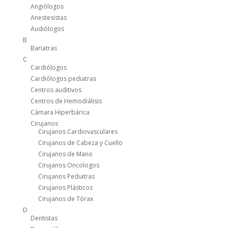
Angiólogos
Anestesistas
Audiólogos
B
Bariatras
C
Cardiólogos
Cardiólogos pediatras
Centros auditivos
Centros de Hemodiálisis
Cámara Hiperbárica
Cirujanos
Cirujanos Cardiovasculares
Cirujanos de Cabeza y Cuello
Cirujanos de Mano
Cirujanos Oncologos
Cirujanos Pediatras
Cirujanos Plásticos
Cirujanos de Tórax
D
Dentistas