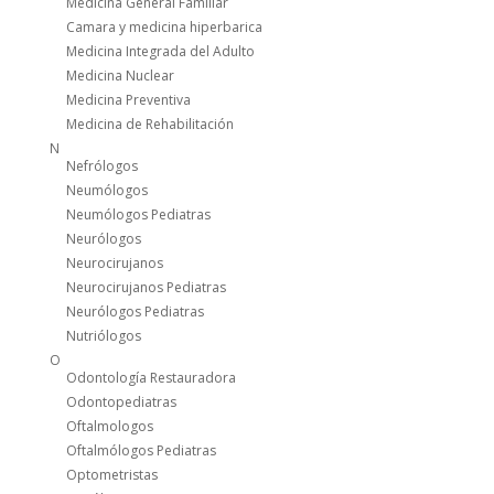
Medicina General Familiar
Camara y medicina hiperbarica
Medicina Integrada del Adulto
Medicina Nuclear
Medicina Preventiva
Medicina de Rehabilitación
N
Nefrólogos
Neumólogos
Neumólogos Pediatras
Neurólogos
Neurocirujanos
Neurocirujanos Pediatras
Neurólogos Pediatras
Nutriólogos
O
Odontología Restauradora
Odontopediatras
Oftalmologos
Oftalmólogos Pediatras
Optometristas