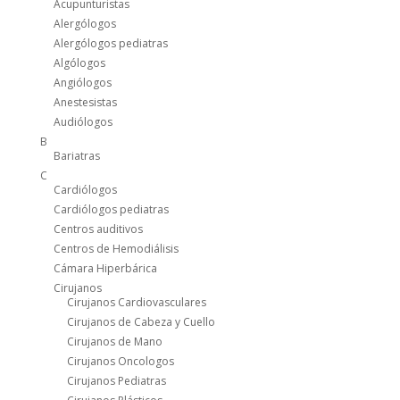
Acupunturistas
Alergólogos
Alergólogos pediatras
Algólogos
Angiólogos
Anestesistas
Audiólogos
B
Bariatras
C
Cardiólogos
Cardiólogos pediatras
Centros auditivos
Centros de Hemodiálisis
Cámara Hiperbárica
Cirujanos
Cirujanos Cardiovasculares
Cirujanos de Cabeza y Cuello
Cirujanos de Mano
Cirujanos Oncologos
Cirujanos Pediatras