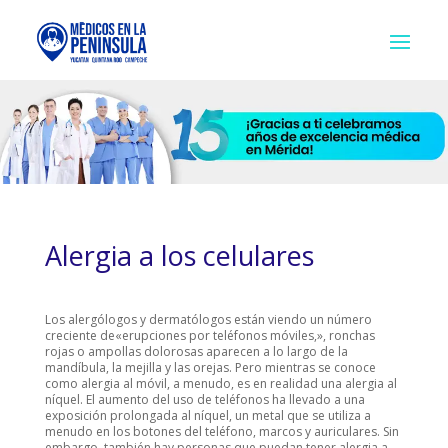
Alergia a los celulares
Los alergólogos
y
dermatólogos
están viendo
un número
creciente de
«
erupciones
por teléfonos móviles
,»,
ronchas
rojas
o ampollas
dolorosas aparecen
a lo largo de
la
mandíbula,
la
mejilla y
las
orejas.
Pero
mientras se
conoce
como
alergia
al
móvil,
a menudo, es
en realidad una
alergia al
níquel.
El aumento del uso
de
teléfonos
ha llevado
a una
exposición prolongada
al níquel
, un metal
que se utiliza
a
menudo en
los botones del teléfono
, marcos
y auriculares
.
Sin
embargo
,
también hay personas
que puedan tener alergia
a