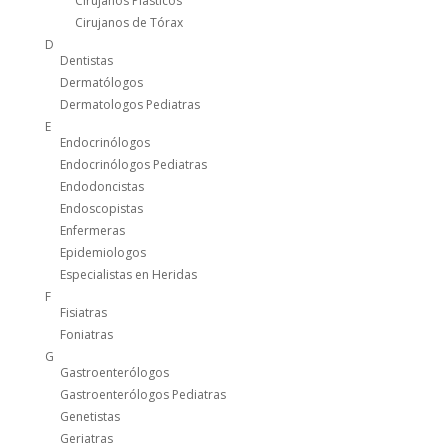
Cirujanos Plásticos
Cirujanos de Tórax
D
Dentistas
Dermatólogos
Dermatologos Pediatras
E
Endocrinólogos
Endocrinólogos Pediatras
Endodoncistas
Endoscopistas
Enfermeras
Epidemiologos
Especialistas en Heridas
F
Fisiatras
Foniatras
G
Gastroenterólogos
Gastroenterólogos Pediatras
Genetistas
Geriatras