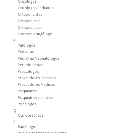
Oncólogos
Oncologos Pediatras
Ortodoncistas
Ortopedistas
Ortopediatras
Otorrinolaringólogo
P
Patologos
Pediatras
Pediatras Neonatologos
Periodoncistas
Proctologos
Proveedores Dentales
Proveedores Médicos
Psiquiatras
Psiquiatras Infantiles
Psicologos
Q
Quiropracticos
R
Radiólogos