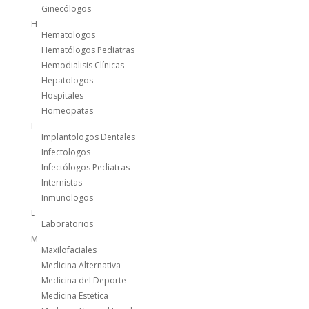
Ginecólogos
H
Hematologos
Hematólogos Pediatras
Hemodialisis Clínicas
Hepatologos
Hospitales
Homeopatas
I
Implantologos Dentales
Infectologos
Infectólogos Pediatras
Internistas
Inmunologos
L
Laboratorios
M
Maxilofaciales
Medicina Alternativa
Medicina del Deporte
Medicina Estética