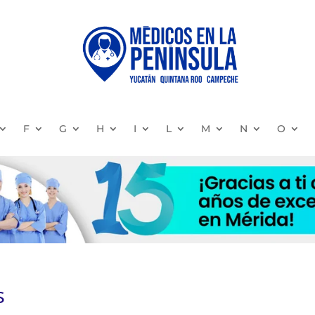
F
G
H
I
L
M
N
O
s