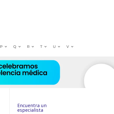
P
Q
R
T
U
V
Encuentra un
especialista