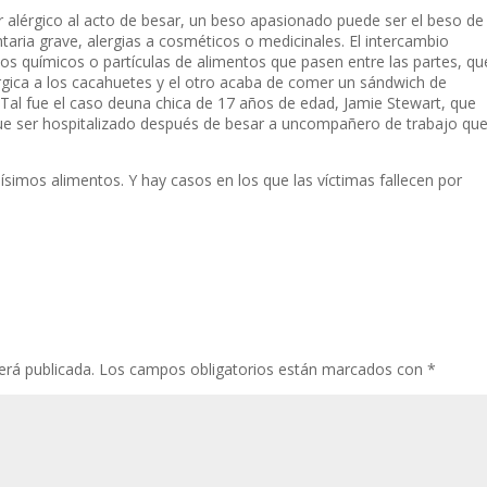
r alérgico
al acto de
besar,
un beso
apasionado
puede ser el
beso de
taria grave
,
alergias a
cosméticos
o medicinales
.
E
l intercambio
tos químicos o
partículas de alimentos
que
pasen entre
las partes
, qu
rgica
a los cacahuetes
y el otro
acaba de comer
un sándwich de
Tal fue
el caso de
una chica de
17
años de edad,
Jamie
Stewart, que
ue ser
hospitalizado
después de besar a
un
compañero de trabajo qu
imos alimentos. Y hay casos en los que las víctimas fallecen por
erá publicada.
Los campos obligatorios están marcados con
*