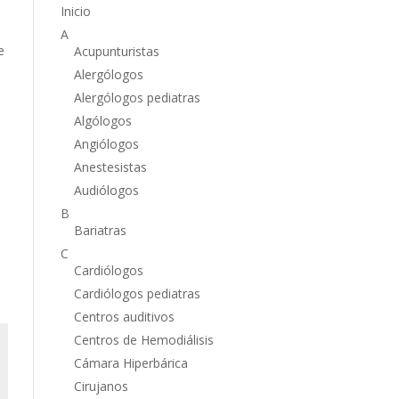
Inicio
A
e
Acupunturistas
Alergólogos
Alergólogos pediatras
e
Algólogos
Angiólogos
Anestesistas
Audiólogos
B
Bariatras
C
Cardiólogos
Cardiólogos pediatras
Centros auditivos
Centros de Hemodiálisis
Cámara Hiperbárica
Cirujanos