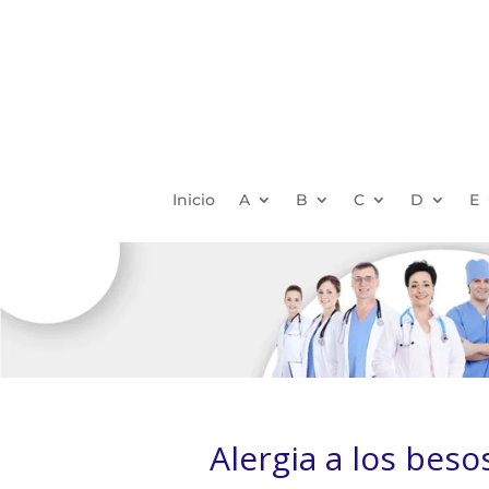
Inicio
A
B
C
D
E
Alergia a los beso