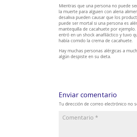
Mientras que una
persona no puede
se
la muerte
para alguien con
aleria
alimen
de
saliva
pueden causar que
los produc
puede
ser mortal
si una persona
es
alé
mantequilla
de cacahuete por ejemplo.
entró en
un shock anafiláctico
y tuvo q
había
comido la crema de cacahuete
.
Hay muchas personas alérgicas a muchís
algún despiste en su dieta.
Enviar comentario
Tu dirección de correo electrónico no s