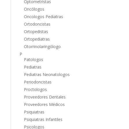
Optometristas
Oncólogos
Oncologos Pediatras
Ortodoncistas
Ortopedistas
Ortopediatras
Otorrinolaringólogo
P
Patologos
Pediatras
Pediatras Neonatologos
Periodoncistas
Proctologos
Proveedores Dentales
Proveedores Médicos
Psiquiatras
Psiquiatras Infantiles
Psicologos