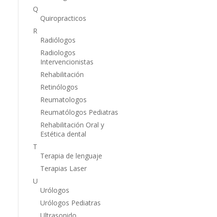
Q
Quiropracticos
R
Radiólogos
Radiologos
Intervencionistas
Rehabilitación
Retinólogos
Reumatologos
Reumatólogos Pediatras
Rehabilitación Oral y
Estética dental
T
Terapia de lenguaje
Terapias Laser
U
Urólogos
Urólogos Pediatras
Ultrasonido