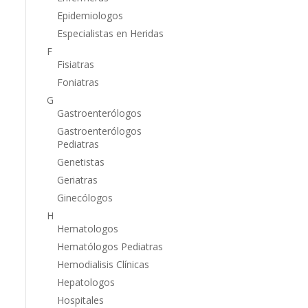
Epidemiologos
Especialistas en Heridas
F
Fisiatras
Foniatras
G
Gastroenterólogos
Gastroenterólogos
Pediatras
Genetistas
Geriatras
Ginecólogos
H
Hematologos
Hematólogos Pediatras
Hemodialisis Clínicas
Hepatologos
Hospitales