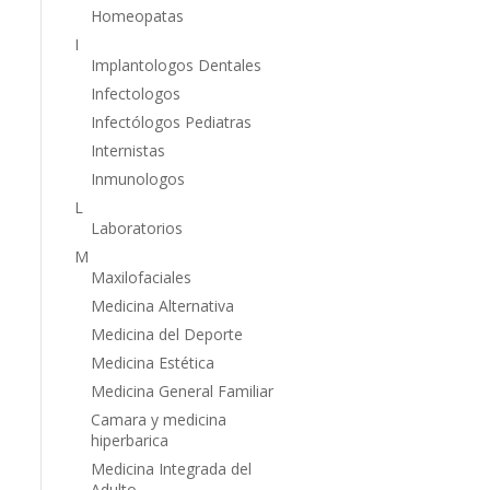
Homeopatas
I
Implantologos Dentales
Infectologos
Infectólogos Pediatras
Internistas
Inmunologos
L
Laboratorios
M
Maxilofaciales
Medicina Alternativa
Medicina del Deporte
Medicina Estética
Medicina General Familiar
Camara y medicina
hiperbarica
Medicina Integrada del
Adulto