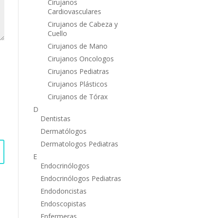
Cirujanos
Cardiovasculares
Cirujanos de Cabeza y
Cuello
Cirujanos de Mano
Cirujanos Oncologos
Cirujanos Pediatras
Cirujanos Plásticos
Cirujanos de Tórax
D
Dentistas
Dermatólogos
Dermatologos Pediatras
E
Endocrinólogos
Endocrinólogos Pediatras
Endodoncistas
Endoscopistas
Enfermeras