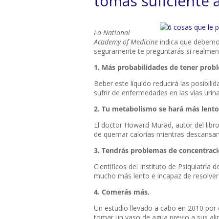
tomas suficiente 
La National
Academy of Medicine
indica que debemo
seguramente te preguntarás si realmen
1. Más probabilidades de tener prob
Beber este líquido reducirá las posibili
sufrir de enfermedades en las vías urina
2. Tu metabolismo se hará más lento
El doctor Howard Murad, autor del libr
de quemar calorías mientras descansa
3. Tendrás problemas de concentraci
Científicos del Instituto de Psiquiatría d
mucho más lento e incapaz de resolver
4. Comerás más.
Un estudio llevado a cabo en 2010 por e
tomar un vaso de agua previo a sus al