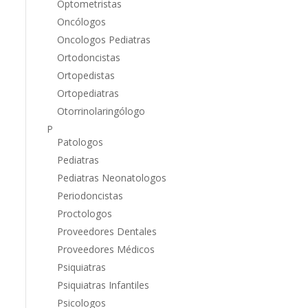
Optometristas
Oncólogos
Oncologos Pediatras
Ortodoncistas
Ortopedistas
Ortopediatras
Otorrinolaringólogo
P
Patologos
Pediatras
Pediatras Neonatologos
Periodoncistas
Proctologos
Proveedores Dentales
Proveedores Médicos
Psiquiatras
Psiquiatras Infantiles
Psicologos