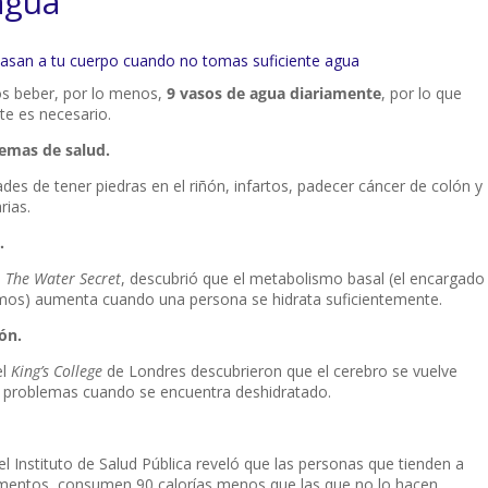
agua
s beber, por lo menos,
9 vasos de agua diariamente
, por lo que
te es necesario.
lemas de salud.
dades de tener piedras en el riñón, infartos, padecer cáncer de colón y
rias.
.
o
The Water Secret
, descubrió que el metabolismo basal (el encargado
mos) aumenta cuando una persona se hidrata suficientemente.
ón.
el
King’s College
de Londres descubrieron que el cerebro se vuelve
 problemas cuando se encuentra deshidratado.
l Instituto de Salud Pública reveló que las personas que tienden a
imentos, consumen 90 calorías menos que las que no lo hacen.