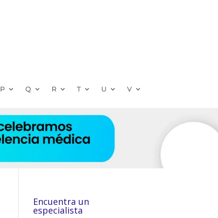
P
Q
R
T
U
V
Encuentra un
especialista