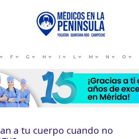
F
G
H
I
L
M
N
O
san a tu cuerpo cuando no