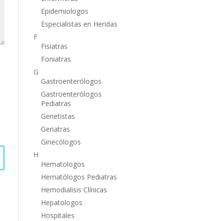
Epidemiologos
Especialistas en Heridas
F
Fisiatras
Foniatras
G
Gastroenterólogos
Gastroenterólogos
Pediatras
Genetistas
Geriatras
Ginecólogos
H
Hematologos
Hematólogos Pediatras
Hemodialisis Clínicas
Hepatologos
Hospitales