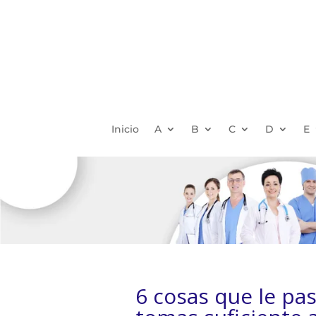
Inicio
A
B
C
D
E
6 cosas que le pa