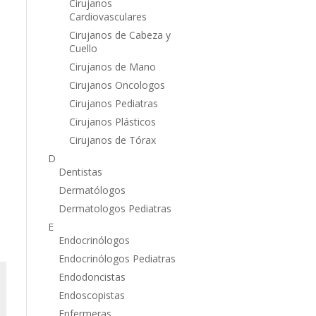
Cirujanos
Cardiovasculares
Cirujanos de Cabeza y
Cuello
Cirujanos de Mano
Cirujanos Oncologos
Cirujanos Pediatras
Cirujanos Plásticos
Cirujanos de Tórax
D
Dentistas
Dermatólogos
Dermatologos Pediatras
E
Endocrinólogos
Endocrinólogos Pediatras
Endodoncistas
Endoscopistas
Enfermeras