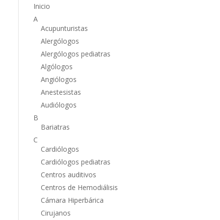
Inicio
A
Acupunturistas
Alergólogos
Alergólogos pediatras
Algólogos
Angiólogos
Anestesistas
Audiólogos
B
Bariatras
C
Cardiólogos
Cardiólogos pediatras
Centros auditivos
Centros de Hemodiálisis
Cámara Hiperbárica
Cirujanos