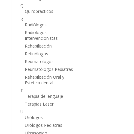
Q
Quiropracticos
R
Radiólogos
Radiologos
Intervencionistas
Rehabilitación
Retinólogos
Reumatologos
Reumatólogos Pediatras
Rehabilitación Oral y
Estética dental
T
Terapia de lenguaje
Terapias Laser
U
Urólogos
Urólogos Pediatras
Ultrasonido