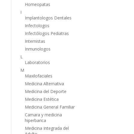
Homeopatas
I
Implantologos Dentales
Infectologos
Infectólogos Pediatras
Internistas
Inmunologos
L
Laboratorios
M
Maxilofaciales
Medicina Alternativa
Medicina del Deporte
Medicina Estética
Medicina General Familiar
Camara y medicina
hiperbarica
Medicina Integrada del
Adulto