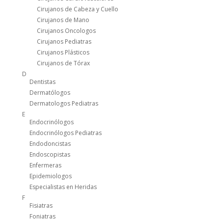
Cirujanos de Cabeza y Cuello
Cirujanos de Mano
Cirujanos Oncologos
Cirujanos Pediatras
Cirujanos Plásticos
Cirujanos de Tórax
D
Dentistas
Dermatólogos
Dermatologos Pediatras
E
Endocrinólogos
Endocrinólogos Pediatras
Endodoncistas
Endoscopistas
Enfermeras
Epidemiologos
Especialistas en Heridas
F
Fisiatras
Foniatras