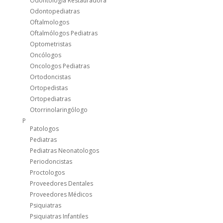
Odontología Restauradora
Odontopediatras
Oftalmologos
Oftalmólogos Pediatras
Optometristas
Oncólogos
Oncologos Pediatras
Ortodoncistas
Ortopedistas
Ortopediatras
Otorrinolaringólogo
P
Patologos
Pediatras
Pediatras Neonatologos
Periodoncistas
Proctologos
Proveedores Dentales
Proveedores Médicos
Psiquiatras
Psiquiatras Infantiles