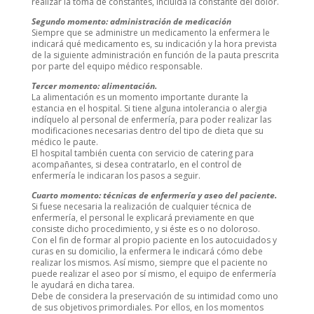
realizar la toma de constantes, incluida la constante del dolor.
Segundo momento: administración de medicación
Siempre que se administre un medicamento la enfermera le
indicará qué medicamento es, su indicación y la hora prevista
de la siguiente administración en función de la pauta prescrita
por parte del equipo médico responsable.
Tercer momento: alimentación.
La alimentación es un momento importante durante la
estancia en el hospital. Si tiene alguna intolerancia o alergia
indíquelo al personal de enfermería, para poder realizar las
modificaciones necesarias dentro del tipo de dieta que su
médico le paute.
El hospital también cuenta con servicio de catering para
acompañantes, si desea contratarlo, en el control de
enfermería le indicaran los pasos a seguir.
Cuarto momento: técnicas de enfermería y aseo del paciente.
Si fuese necesaria la realización de cualquier técnica de
enfermería, el personal le explicará previamente en que
consiste dicho procedimiento, y si éste es o no doloroso.
Con el fin de formar al propio paciente en los autocuidados y
curas en su domicilio, la enfermera le indicará cómo debe
realizar los mismos. Así mismo, siempre que el paciente no
puede realizar el aseo por sí mismo, el equipo de enfermería
le ayudará en dicha tarea.
Debe de considera la preservación de su intimidad como uno
de sus objetivos primordiales. Por ellos, en los momentos