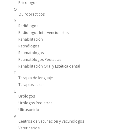
Psicologos
Q
Quiropracticos
R
Radiólogos
Radiologos Intervencionistas
Rehabilitación
Retinólogos
Reumatologos
Reumatólogos Pediatras
Rehabilitación Oral y Estética dental
T
Terapia de lenguaje
Terapias Laser
U
Urólogos
Urólogos Pediatras
Ultrasonido
V
Centros de vacunación y vacunologos
Veterinarios