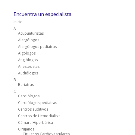
Encuentra un especialista
Inicio
A
Acupunturistas
Alergólogos
Alergólogos pediatras
Algólogos
Angiólogos
Anestesistas
Audiólogos
B
Bariatras
C
Cardiólogos
Cardiólogos pediatras
Centros auditivos
Centros de Hemodiálisis
Cámara Hiperbárica
Cirujanos
Cirujanos Cardiovasculares