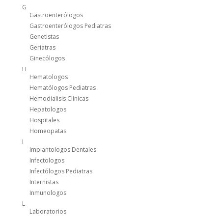
G
Gastroenterólogos
Gastroenterólogos Pediatras
Genetistas
Geriatras
Ginecólogos
H
Hematologos
Hematólogos Pediatras
Hemodialisis Clínicas
Hepatologos
Hospitales
Homeopatas
I
Implantologos Dentales
Infectologos
Infectólogos Pediatras
Internistas
Inmunologos
L
Laboratorios