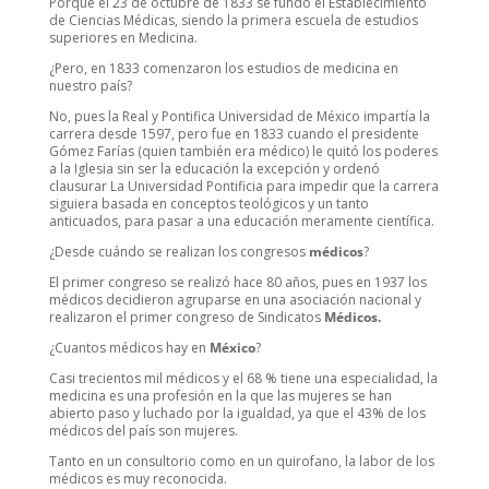
Porque el 23 de octubre de 1833 se fundó el Establecimiento
de Ciencias Médicas, siendo la primera escuela de estudios
superiores en Medicina.
¿Pero, en 1833 comenzaron los estudios de medicina en
nuestro país?
No, pues la Real y Pontifica Universidad de México impartía la
carrera desde 1597, pero fue en 1833 cuando el presidente
Gómez Farías (quien también era médico) le quitó los poderes
a la Iglesia sin ser la educación la excepción y ordenó
clausurar La Universidad Pontificia para impedir que la carrera
siguiera basada en conceptos teológicos y un tanto
anticuados, para pasar a una educación meramente científica.
¿Desde cuándo se realizan los congresos
médicos
?
El primer congreso se realizó hace 80 años, pues en 1937 los
médicos decidieron agruparse en una asociación nacional y
realizaron el primer congreso de Sindicatos
Médicos.
¿Cuantos médicos hay en
México
?
Casi trecientos mil médicos y el 68 % tiene una especialidad, la
medicina es una profesión en la que las mujeres se han
abierto paso y luchado por la igualdad, ya que el 43% de los
médicos del país son mujeres.
Tanto en un consultorio como en un quirofano, la labor de los
médicos es muy reconocida.