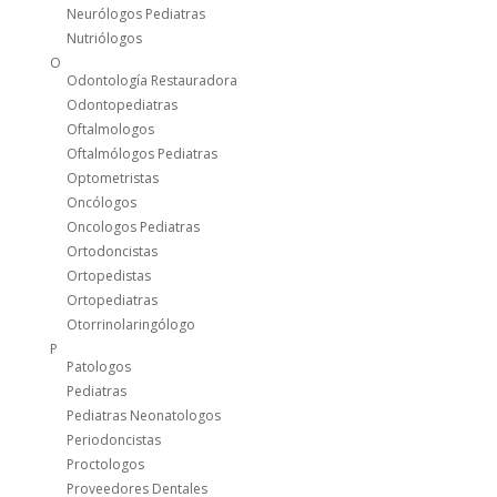
Neurólogos Pediatras
Nutriólogos
O
Odontología Restauradora
Odontopediatras
Oftalmologos
Oftalmólogos Pediatras
Optometristas
Oncólogos
Oncologos Pediatras
Ortodoncistas
Ortopedistas
Ortopediatras
Otorrinolaringólogo
P
Patologos
Pediatras
Pediatras Neonatologos
Periodoncistas
Proctologos
Proveedores Dentales