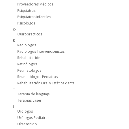
Proveedores Médicos
Psiquiatras
Psiquiatras Infantiles
Psicologos
Q
Quiropracticos
R
Radiólogos
Radiologos Intervencionistas
Rehabilitación
Retinólogos
Reumatologos
Reumatólogos Pediatras
Rehabilitación Oral y Estética dental
T
Terapia de lenguaje
Terapias Laser
U
Urólogos
Urólogos Pediatras
Ultrasonido