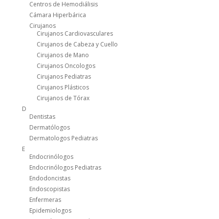
Centros de Hemodiálisis
Cámara Hiperbárica
Cirujanos
Cirujanos Cardiovasculares
Cirujanos de Cabeza y Cuello
Cirujanos de Mano
Cirujanos Oncologos
Cirujanos Pediatras
Cirujanos Plásticos
Cirujanos de Tórax
D
Dentistas
Dermatólogos
Dermatologos Pediatras
E
Endocrinólogos
Endocrinólogos Pediatras
Endodoncistas
Endoscopistas
Enfermeras
Epidemiologos