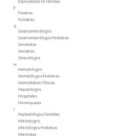
Especialistas en Heridas
F
Fisiatras
Foniatras
G
Gastroenterólogos
Gastroenterólogos Pediatras
Genetistas
Geriatras
Ginecólogos
H
Hematologos
Hematólogos Pediatras
Hemodialisis Clínicas
Hepatologos
Hospitales
Homeopatas
I
Implantologos Dentales
Infectologos
Infectólogos Pediatras
Internistas