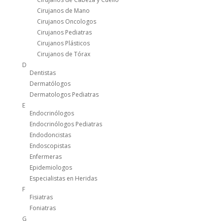
Cirujanos de Mano
Cirujanos Oncologos
Cirujanos Pediatras
Cirujanos Plásticos
Cirujanos de Tórax
D
Dentistas
Dermatólogos
Dermatologos Pediatras
E
Endocrinólogos
Endocrinólogos Pediatras
Endodoncistas
Endoscopistas
Enfermeras
Epidemiologos
Especialistas en Heridas
F
Fisiatras
Foniatras
G