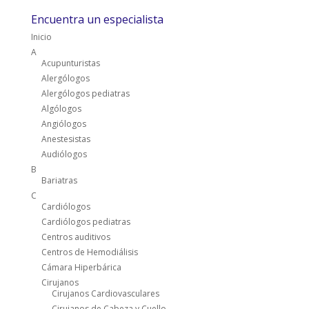
Encuentra un especialista
Inicio
A
Acupunturistas
Alergólogos
Alergólogos pediatras
Algólogos
Angiólogos
Anestesistas
Audiólogos
B
Bariatras
C
Cardiólogos
Cardiólogos pediatras
Centros auditivos
Centros de Hemodiálisis
Cámara Hiperbárica
Cirujanos
Cirujanos Cardiovasculares
Cirujanos de Cabeza y Cuello