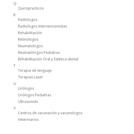
Q
Quiropracticos
R
Radiólogos
Radiologos Intervencionistas
Rehabilitación
Retinólogos
Reumatologos
Reumatólogos Pediatras
Rehabilitación Oral y Estética dental
T
Terapia de lenguaje
Terapias Laser
U
Urólogos
Urólogos Pediatras
Ultrasonido
V
Centros de vacunación y vacunologos
Veterinarios