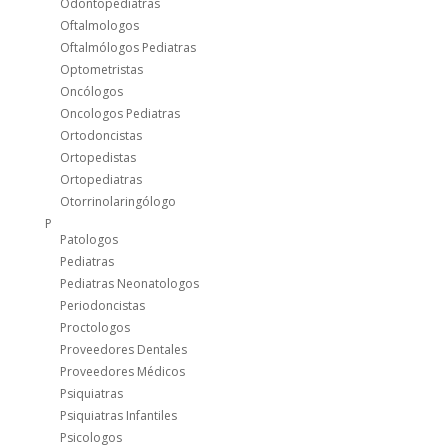
Odontopediatras
Oftalmologos
Oftalmólogos Pediatras
Optometristas
Oncólogos
Oncologos Pediatras
Ortodoncistas
Ortopedistas
Ortopediatras
Otorrinolaringólogo
P
Patologos
Pediatras
Pediatras Neonatologos
Periodoncistas
Proctologos
Proveedores Dentales
Proveedores Médicos
Psiquiatras
Psiquiatras Infantiles
Psicologos