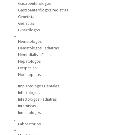
Gastroenterólogos
Gastroenterólogos Pediatras
Genetistas
Geriatras
Ginecólogos
H
Hematologos
Hematólogos Pediatras
Hemodialisis Clínicas
Hepatologos
Hospitales
Homeopatas
I
Implantologos Dentales
Infectologos
Infectólogos Pediatras
Internistas
Inmunologos
L
Laboratorios
M