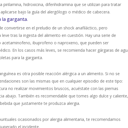
pirilamina, hidroxicina, difenhidramina que se utilizan para tratar
aplicarse bajo la guía del alergólogo o médico de cabecera.
n la garganta.
e convertirse en el preludio de un shock anafiláctico, pero
leve tras la ingesta del alimento en cuestión. Hay una serie de
o acetaminofeno, ibuprofeno o naproxeno, que pueden ser
édico. En los casos más leves, se recomienda hacer gárgaras de agu
bletas para la garganta.
anguínea es otra posible reacción alérgica a un alimento. Si no se
ndaciones son las mismas que en cualquier episodio de este tipo:
ocura no realizar movimientos bruscos, acuéstate con las piernas
cia abajo. También es recomendable que tomes algo dulce y caliente
bebida que justamente te produzca alergia.
 puntuales ocasionados por alergia alimentaria, te recomendamos
superado el incidente.