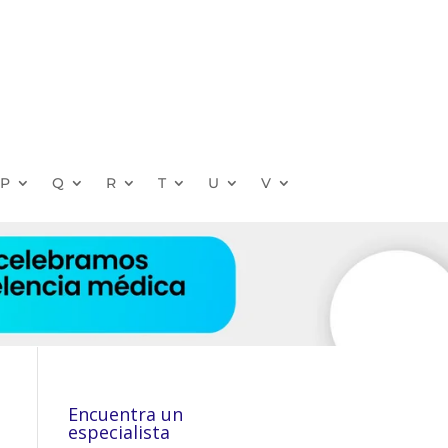
P
Q
R
T
U
V
Encuentra un
especialista