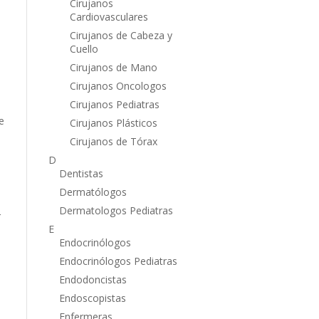
Cirujanos
Cardiovasculares
Cirujanos de Cabeza y
Cuello
Cirujanos de Mano
Cirujanos Oncologos
Cirujanos Pediatras
e
Cirujanos Plásticos
Cirujanos de Tórax
D
Dentistas
Dermatólogos
Dermatologos Pediatras
r
E
Endocrinólogos
Endocrinólogos Pediatras
Endodoncistas
Endoscopistas
Enfermeras