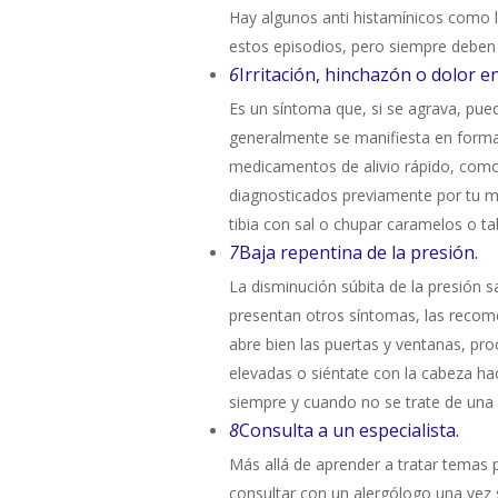
Hay algunos anti histamínicos como la 
estos episodios, pero siempre deben 
6
Irritación, hinchazón o dolor e
Es un síntoma que, si se agrava, pued
generalmente se manifiesta en forma 
medicamentos de alivio rápido, com
diagnosticados previamente por tu m
tibia con sal o chupar caramelos o ta
7
Baja repentina de la presión.
La disminución súbita de la presión s
presentan otros síntomas, las recome
abre bien las puertas y ventanas, pr
elevadas o siéntate con la cabeza ha
siempre y cuando no se trate de una 
8
Consulta a un especialista.
Más allá de aprender a tratar temas
consultar con un alergólogo una vez 