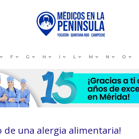
F
G
H
I
L
M
N
O
 de una alergia alimentaria!