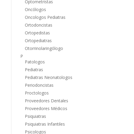
Optometristas
Oncólogos
Oncologos Pediatras
Ortodoncistas
Ortopedistas
Ortopediatras
Otorrinolaringólogo
P
Patologos
Pediatras
Pediatras Neonatologos
Periodoncistas
Proctologos
Proveedores Dentales
Proveedores Médicos
Psiquiatras
Psiquiatras Infantiles
Psicologos