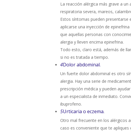
La reacción alérgica más grave a un a
respiratoria severa, mareos, calambre
Estos síntomas pueden presentarse e
aplicarse una inyección de epinefrin
que aquellas personas con conocimien
alergia y lleven encima epinefrina.
Todo esto, claro está, además de lla
si no es tratada a tiempo.
4
Dolor abdominal.
Un fuerte dolor abdominal es otro s
alergia. Hay una serie de medicame
prescripción médica y pueden ayudar
a un especialista de inmediato. Convie
ibuprofeno.
5
Urticaria o eczema.
Otro mal frecuente en los alérgicos a 
caso es conveniente que te apliques 