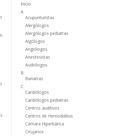
Inicio
A
mo
Acupunturistas
Alergólogos
Alergólogos pediatras
en
Algólogos
Angiólogos
Anestesistas
Audiólogos
B
Bariatras
do
C
Cardiólogos
a
Cardiólogos pediatras
Centros auditivos
es
Centros de Hemodiálisis
Cámara Hiperbárica
Cirujanos