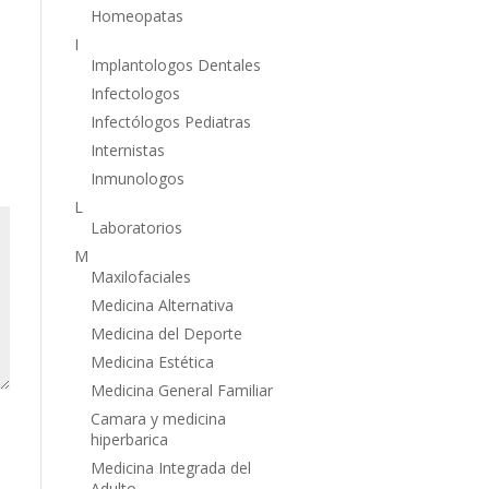
Homeopatas
I
Implantologos Dentales
Infectologos
Infectólogos Pediatras
Internistas
Inmunologos
L
Laboratorios
M
Maxilofaciales
Medicina Alternativa
Medicina del Deporte
Medicina Estética
Medicina General Familiar
Camara y medicina
hiperbarica
Medicina Integrada del
Adulto