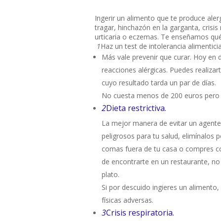
Ingerir un alimento que te produce aler
tragar, hinchazón en la garganta, crisi
urticaria o eczemas. Te enseñamos qué 
1
Haz un test de intolerancia alimenticia
Más vale prevenir que curar. Hoy en
reacciones alérgicas. Puedes realizart
cuyo resultado tarda un par de días.
No cuesta menos de 200 euros pero pe
2
Dieta restrictiva.
La mejor manera de evitar un agente
peligrosos para tu salud, elimínalos
comas fuera de tu casa o compres com
de encontrarte en un restaurante, n
plato.
Si por descuido ingieres un alimento,
físicas adversas.
3
Crisis respiratoria.