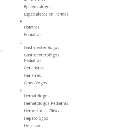
Epidemiologos
Especialistas en Heridas
F
Fisiatras
Foniatras
G
Gastroenterólogos
a
Gastroenterólogos
Pediatras
Genetistas
Geriatras
Ginecólogos
H
Hematologos
,
Hematólogos Pediatras
Hemodialisis Clínicas
Hepatologos
Hospitales