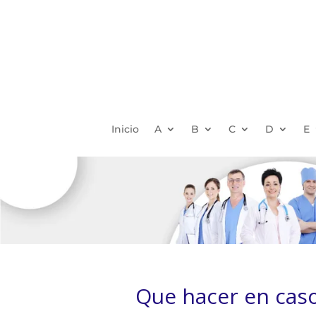
Inicio
A
B
C
D
E
Que hacer en caso