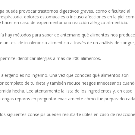
gia puede provocar trastornos digestivos graves, como dificultad al
s respiratoria, dolores estomacales o incluso afecciones en la piel co
hacer en caso de experimentar una reacción alérgica alimenticia.
.
 día hay métodos para saber de antemano qué alimentos nos produc
e un test de intolerancia alimenticia a través de un análisis de sangre,
rmite identificar alergias a más de 200 alimentos.
 alérgeno es no ingerirlo. Una vez que conoces qué alimentos son
 por completo de tu dieta y también reduce riesgos innecesarios cuan
ida hecha. Lee atentamente la lista de los ingredientes y, en caso
o tengas reparos en preguntar exactamente cómo fue preparado cad
 los siguientes consejos pueden resultarte útiles en caso de reaccion