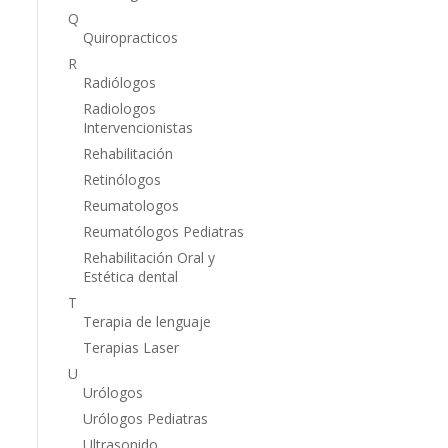
Q
Quiropracticos
R
Radiólogos
Radiologos
Intervencionistas
Rehabilitación
Retinólogos
Reumatologos
Reumatólogos Pediatras
Rehabilitación Oral y
Estética dental
T
Terapia de lenguaje
Terapias Laser
U
Urólogos
Urólogos Pediatras
Ultrasonido