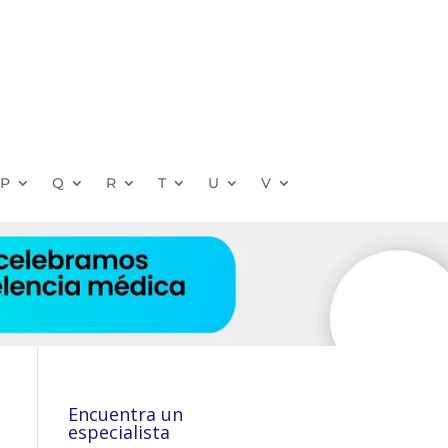
P
Q
R
T
U
V
Encuentra un
especialista