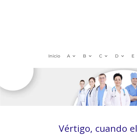
Inicio
A
B
C
D
E
Vértigo, cuando e