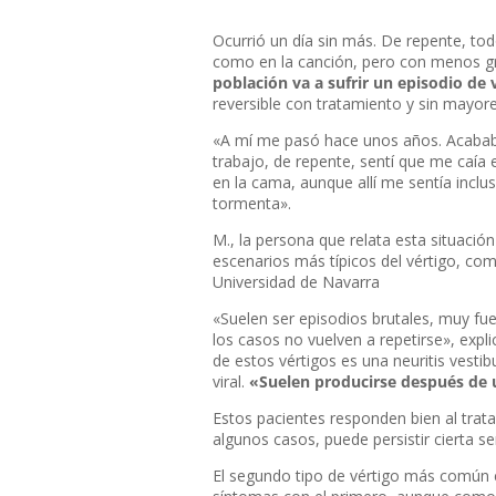
Ocurrió un día sin más. De repente, to
como en la canción, pero con menos gra
población va a sufrir un episodio de v
reversible con tratamiento y sin mayore
«A mí me pasó hace unos años. Acababa 
trabajo, de repente, sentí que me caía 
en la cama, aunque allí me sentía inclu
tormenta».
M., la persona que relata esta situació
escenarios más típicos del vértigo, como
Universidad de Navarra
«Suelen ser episodios brutales, muy fu
los casos no vuelven a repetirse», expl
de estos vértigos es una neuritis vestib
viral.
«Suelen producirse después de u
Estos pacientes responden bien al trata
algunos casos, puede persistir cierta se
El segundo tipo de vértigo más común 