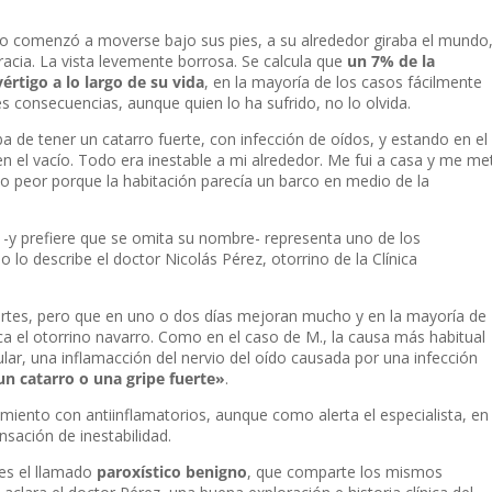
do comenzó a moverse bajo sus pies, a su alrededor giraba el mundo
cia. La vista levemente borrosa. Se calcula que
un 7% de la
értigo a lo largo de su vida
, en la mayoría de los casos fácilmente
s consecuencias, aunque quien lo ha sufrido, no lo olvida.
de tener un catarro fuerte, con infección de oídos, y estando en el
en el vacío. Todo era inestable a mi alrededor. Me fui a casa y me met
so peor porque la habitación parecía un barco en medio de la
n -y prefiere que se omita su nombre- representa uno de los
 lo describe el doctor Nicolás Pérez, otorrino de la Clínica
ertes, pero que en uno o dos días mejoran mucho y en la mayoría de
ica el otorrino navarro. Como en el caso de M., la causa más habitual
ular, una inflamacción del nervio del oído causada por una infección
n catarro o una gripe fuerte»
.
miento con antiinflamatorios, aunque como alerta el especialista, en
nsación de inestabilidad.
es el llamado
paroxístico benigno
, que comparte los mismos