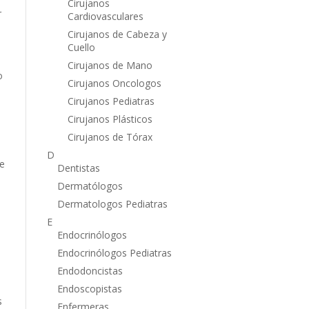
Cirujanos
r
Cardiovasculares
Cirujanos de Cabeza y
Cuello
Cirujanos de Mano
o
Cirujanos Oncologos
Cirujanos Pediatras
Cirujanos Plásticos
Cirujanos de Tórax
D
ue
Dentistas
Dermatólogos
Dermatologos Pediatras
E
Endocrinólogos
Endocrinólogos Pediatras
Endodoncistas
Endoscopistas
s
Enfermeras