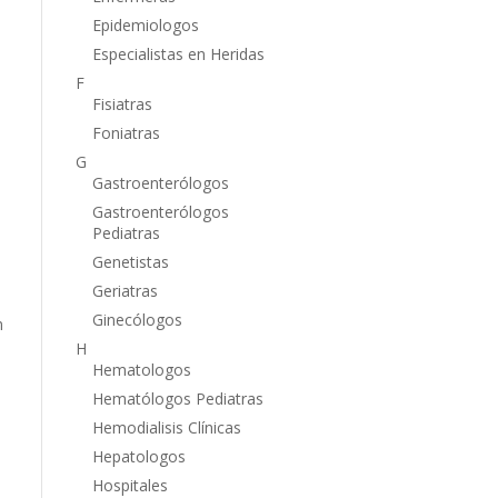
Epidemiologos
Especialistas en Heridas
F
Fisiatras
Foniatras
G
Gastroenterólogos
Gastroenterólogos
Pediatras
Genetistas
Geriatras
Ginecólogos
n
H
Hematologos
Hematólogos Pediatras
Hemodialisis Clínicas
Hepatologos
Hospitales