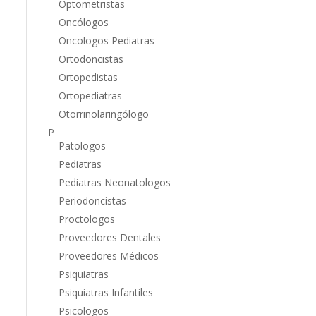
Optometristas
Oncólogos
Oncologos Pediatras
Ortodoncistas
Ortopedistas
Ortopediatras
Otorrinolaringólogo
P
Patologos
Pediatras
Pediatras Neonatologos
Periodoncistas
Proctologos
Proveedores Dentales
Proveedores Médicos
Psiquiatras
Psiquiatras Infantiles
Psicologos