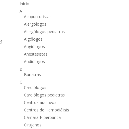
Inicio
,
A
Acupunturistas
Alergólogos
Alergólogos pediatras
Algólogos
í
Angiólogos
Anestesistas
Audiólogos
B
Bariatras
C
Cardiólogos
Cardiólogos pediatras
Centros auditivos
Centros de Hemodiálisis
Cámara Hiperbárica
Cirujanos