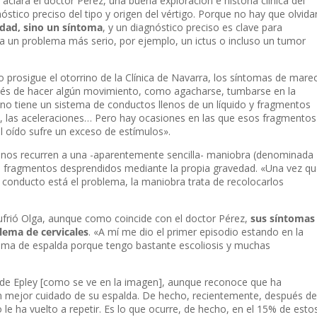
lara el doctor Pérez, una buena exploración e historia clínica del
stico preciso del tipo y origen del vértigo. Porque no hay que olvida
dad, sino un síntoma
, y un diagnóstico preciso es clave para
a un problema más serio, por ejemplo, un ictus o incluso un tumor
 prosigue el otorrino de la Clínica de Navarra, los síntomas de mare
ués de hacer algún movimiento, como agacharse, tumbarse en la
rno tiene un sistema de conductos llenos de un líquido y fragmentos
o, las aceleraciones… Pero hay ocasiones en las que esos fragmentos
l oído sufre un exceso de estímulos».
rrinos recurren a una -aparentemente sencilla- maniobra (denominada
los fragmentos desprendidos mediante la propia gravedad. «Una vez q
conducto está el problema, la maniobra trata de recolocarlos
sufrió Olga, aunque como coincide con el doctor Pérez,
sus síntomas
ema de cervicales
. «A mí me dio el primer episodio estando en la
oblema de espalda porque tengo bastante escoliosis y muchas
a de Epley [como se ve en la imagen], aunque reconoce que ha
un mejor cuidado de su espalda. De hecho, recientemente, después de
go le ha vuelto a repetir. Es lo que ocurre, de hecho, en el 15% de esto