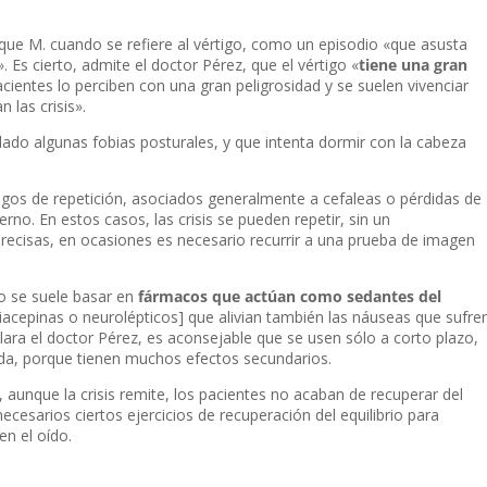
ue M. cuando se refiere al vértigo, como un episodio «que asusta
 Es cierto, admite el doctor Pérez, que el vértigo «
tiene una gran
acientes lo perciben con una gran peligrosidad y se suelen vivenciar
 las crisis».
ado algunas fobias posturales, y que intenta dormir con la cabeza
tigos de repetición, asociados generalmente a cefaleas o pérdidas de
erno. En estos casos, las crisis se pueden repetir, sin un
recisas, en ocasiones es necesario recurrir a una prueba de imagen
go se suele basar en
fármacos que actúan como sedantes del
iacepinas o neurolépticos] que alivian también las náuseas que sufre
ara el doctor Pérez, es aconsejable que se usen sólo a corto plazo,
aguda, porque tienen muchos efectos secundarios.
aunque la crisis remite, los pacientes no acaban de recuperar del
ecesarios ciertos ejercicios de recuperación del equilibrio para
en el oído.