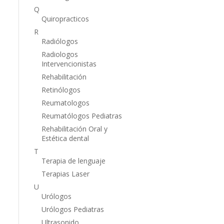
Q
Quiropracticos
R
Radiólogos
Radiologos
Intervencionistas
Rehabilitación
Retinólogos
Reumatologos
Reumatólogos Pediatras
Rehabilitación Oral y
Estética dental
T
Terapia de lenguaje
Terapias Laser
U
Urólogos
Urólogos Pediatras
Ultrasonido