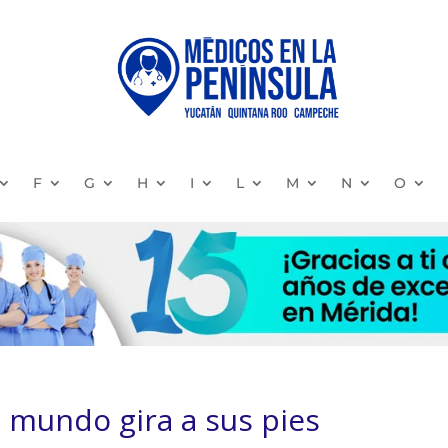
F
G
H
I
L
M
N
O
l mundo gira a sus pies