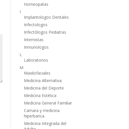
Homeopatas
I
Implantologos Dentales
Infectologos
Infectólogos Pediatras
Internistas
Inmunologos
L
Laboratorios
M
Maxilofaciales
Medicina Alternativa
Medicina del Deporte
Medicina Estética
Medicina General Familiar
Camara y medicina
hiperbarica
Medicina Integrada del
Adulto