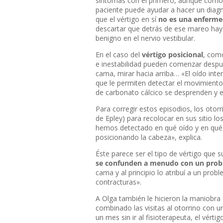
síntomas con el primero, aunque como ac
paciente puede ayudar a hacer un diagnó
que el vértigo en sí
no es una enferme
descartar que detrás de ese mareo hay
benigno en el nervio vestibular.
En el caso del
vértigo posicional
, como
e inestabilidad pueden comenzar desp
cama, mirar hacia arriba… «El oído inte
que le permiten detectar el movimient
de carbonato cálcico se desprenden y e
Para corregir estos episodios, los oto
de Epley) para recolocar en sus sitio 
hemos detectado en qué oído y en qué 
posicionando la cabeza», explica.
Éste parece ser el tipo de vértigo que 
se confunden a menudo con un probl
cama y al principio lo atribuí a un pr
contracturas».
A Olga también le hicieron la maniobr
combinado las visitas al otorrino con 
un mes sin ir al fisioterapeuta, el vérti