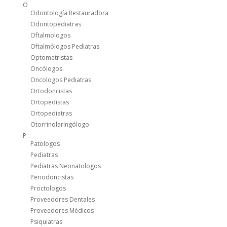
O
Odontología Restauradora
Odontopediatras
Oftalmologos
Oftalmólogos Pediatras
Optometristas
Oncólogos
Oncologos Pediatras
Ortodoncistas
Ortopedistas
Ortopediatras
Otorrinolaringólogo
P
Patologos
Pediatras
Pediatras Neonatologos
Periodoncistas
Proctologos
Proveedores Dentales
Proveedores Médicos
Psiquiatras