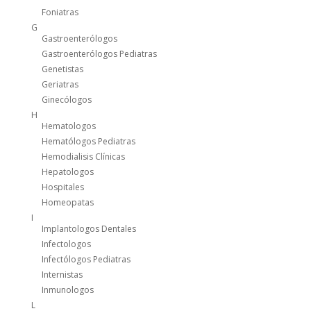
Foniatras
G
Gastroenterólogos
Gastroenterólogos Pediatras
Genetistas
Geriatras
Ginecólogos
H
Hematologos
Hematólogos Pediatras
Hemodialisis Clínicas
Hepatologos
Hospitales
Homeopatas
I
Implantologos Dentales
Infectologos
Infectólogos Pediatras
Internistas
Inmunologos
L