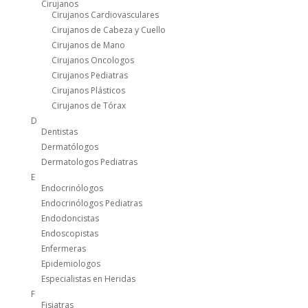
Cirujanos
Cirujanos Cardiovasculares
Cirujanos de Cabeza y Cuello
Cirujanos de Mano
Cirujanos Oncologos
Cirujanos Pediatras
Cirujanos Plásticos
Cirujanos de Tórax
D
Dentistas
Dermatólogos
Dermatologos Pediatras
E
Endocrinólogos
Endocrinólogos Pediatras
Endodoncistas
Endoscopistas
Enfermeras
Epidemiologos
Especialistas en Heridas
F
Fisiatras