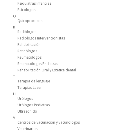
Psiquiatras Infantiles
Psicologos
Q
Quiropracticos
R
Radiólogos
Radiologos Intervencionistas
Rehabilitación
Retinólogos
Reumatologos
Reumatólogos Pediatras
Rehabilitación Oral y Estética dental
T
Terapia de lenguaje
Terapias Laser
U
Urólogos
Urólogos Pediatras
Ultrasonido
V
Centros de vacunación y vacunologos
Veterinarios