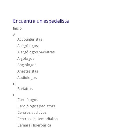
Encuentra un especialista
Inicio
A
Acupunturistas
Alergólogos
Alergólogos pediatras
Algólogos
Angiólogos
Anestesistas
Audiólogos
B
Bariatras
C
Cardiólogos
Cardiólogos pediatras
Centros auditivos
Centros de Hemodiálisis
Cámara Hiperbárica