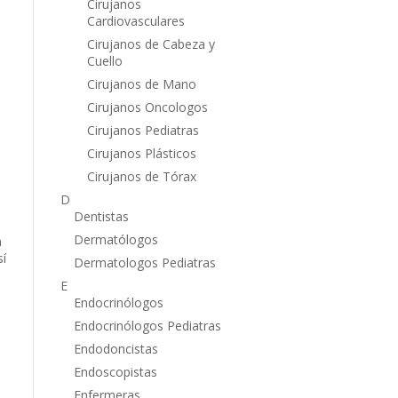
Cirujanos
Cardiovasculares
Cirujanos de Cabeza y
Cuello
Cirujanos de Mano
Cirujanos Oncologos
Cirujanos Pediatras
Cirujanos Plásticos
Cirujanos de Tórax
D
Dentistas
Dermatólogos
n
sí
Dermatologos Pediatras
E
Endocrinólogos
Endocrinólogos Pediatras
Endodoncistas
Endoscopistas
Enfermeras