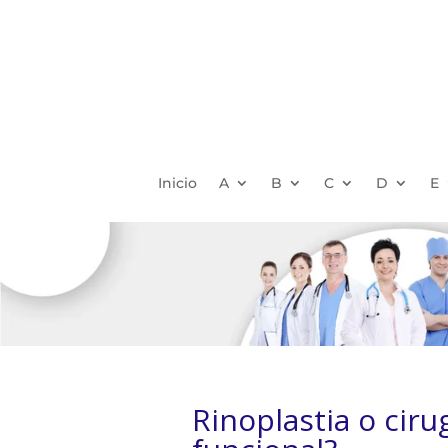
Inicio
A
B
C
D
E
Rinoplastia o cirug