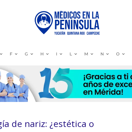
F
G
H
I
L
M
N
O
ía de nariz: ¿estética o