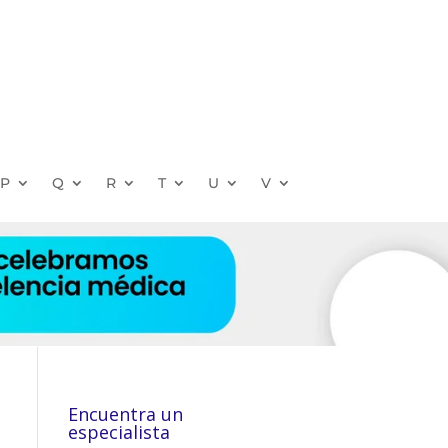
P
Q
R
T
U
V
Encuentra un
especialista