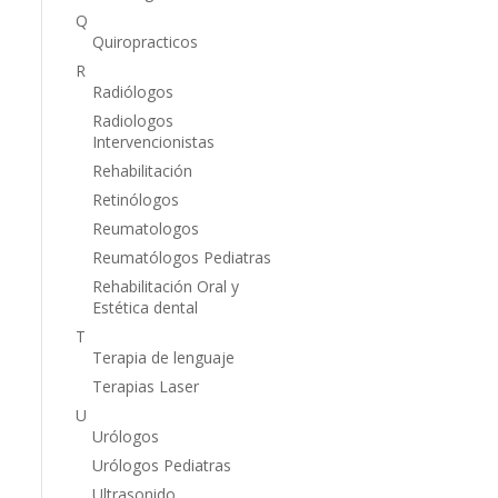
Q
Quiropracticos
R
Radiólogos
Radiologos
Intervencionistas
Rehabilitación
Retinólogos
Reumatologos
Reumatólogos Pediatras
Rehabilitación Oral y
Estética dental
T
Terapia de lenguaje
Terapias Laser
U
Urólogos
Urólogos Pediatras
Ultrasonido