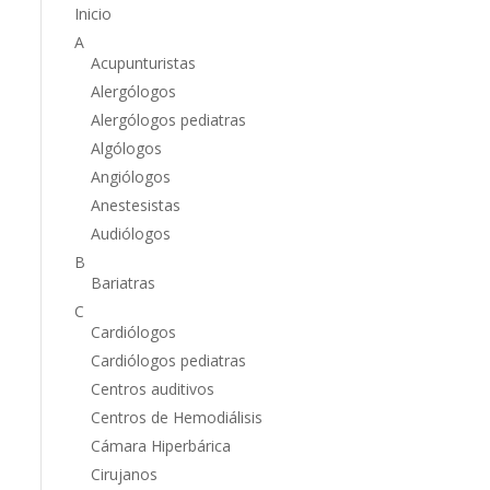
Inicio
A
Acupunturistas
Alergólogos
Alergólogos pediatras
Algólogos
Angiólogos
Anestesistas
Audiólogos
B
Bariatras
C
Cardiólogos
Cardiólogos pediatras
Centros auditivos
Centros de Hemodiálisis
Cámara Hiperbárica
Cirujanos