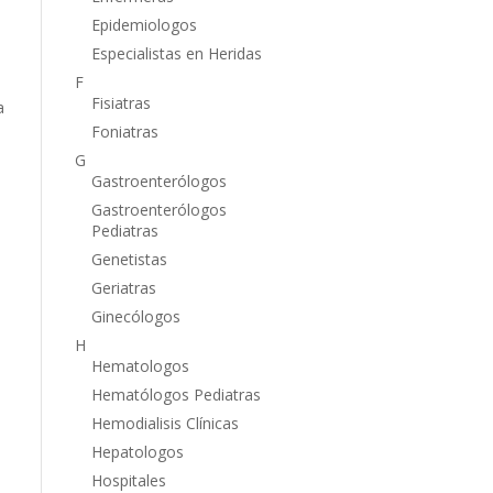
Epidemiologos
Especialistas en Heridas
F
Fisiatras
a
Foniatras
G
Gastroenterólogos
Gastroenterólogos
Pediatras
Genetistas
Geriatras
Ginecólogos
H
Hematologos
Hematólogos Pediatras
Hemodialisis Clínicas
Hepatologos
Hospitales