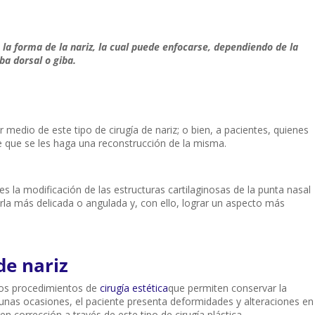
 la forma de la nariz, la cual puede enfocarse, dependiendo de la
ba dorsal o giba.
medio de este tipo de cirugía de nariz; o bien, a pacientes, quienes
le que se les haga una reconstrucción de la misma.
es la modificación de las estructuras cartilaginosas de la punta nasal
rla más delicada o angulada y, con ello, lograr un aspecto más
de nariz
los procedimientos de
cirugía estética
que permiten conservar la
gunas ocasiones, el paciente presenta deformidades y alteraciones en
n corrección a través de este tipo de cirugía plástica.