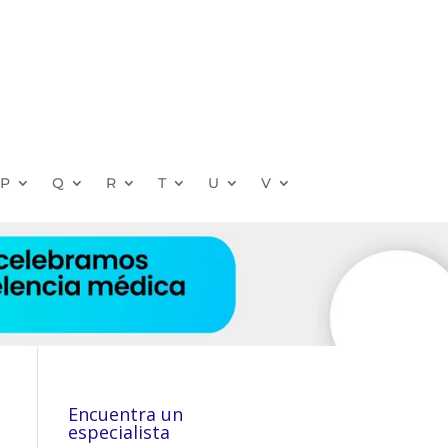
P
Q
R
T
U
V
Encuentra un
especialista