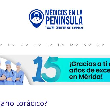
F
G
H
I
L
M
N
O
jano torácico?