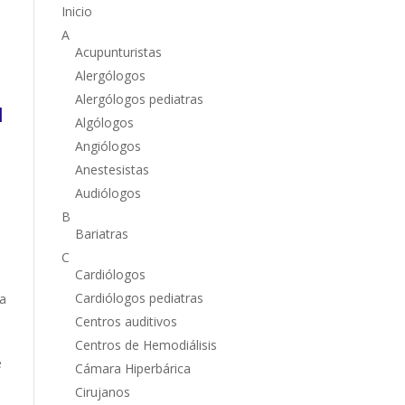
Inicio
A
Acupunturistas
Alergólogos
Alergólogos pediatras
l
Algólogos
Angiólogos
Anestesistas
Audiólogos
B
Bariatras
C
Cardiólogos
Cardiólogos pediatras
ea
Centros auditivos
Centros de Hemodiálisis
e
Cámara Hiperbárica
Cirujanos