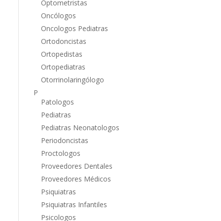
Optometristas
Oncólogos
Oncologos Pediatras
Ortodoncistas
Ortopedistas
Ortopediatras
Otorrinolaringólogo
P
Patologos
Pediatras
Pediatras Neonatologos
Periodoncistas
Proctologos
Proveedores Dentales
Proveedores Médicos
Psiquiatras
Psiquiatras Infantiles
Psicologos