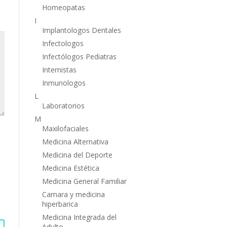
Homeopatas
I
Implantologos Dentales
Infectologos
Infectólogos Pediatras
Internistas
Inmunologos
L
Laboratorios
M
Maxilofaciales
Medicina Alternativa
Medicina del Deporte
Medicina Estética
Medicina General Familiar
Camara y medicina
hiperbarica
Medicina Integrada del
Adulto