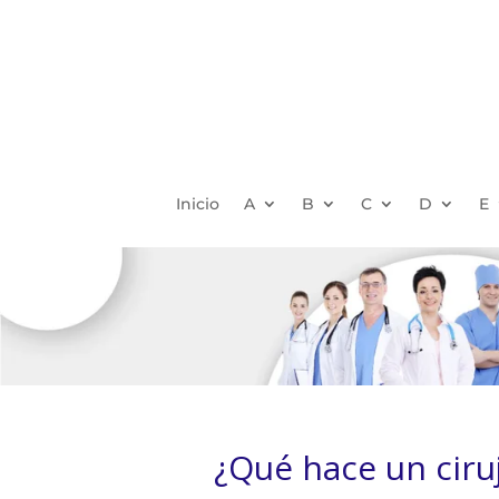
Inicio
A
B
C
D
E
¿Qué hace un ciru