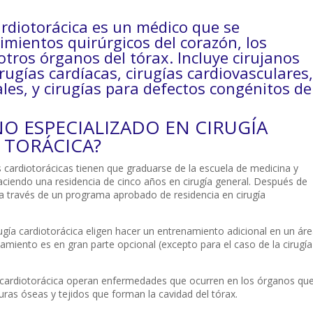
ardiotorácica es un médico que se
dimientos quirúrgicos del corazón, los
otros órganos del tórax. Incluye cirujanos
rugías cardíacas, cirugías cardiovasculares,
ales, y cirugías para defectos congénitos de
NO ESPECIALIZADO EN CIRUGÍA
 TORÁCICA?
s cardiotorácicas tienen que graduarse de la escuela de medicina y
ciendo una residencia de cinco años en cirugía general. Después de
a través de un programa aprobado de residencia en cirugía
ugía cardiotorácica eligen hacer un entrenamiento adicional en un ár
amiento es en gran parte opcional (excepto para el caso de la cirugía
a cardiotorácica operan enfermedades que ocurren en los órganos qu
turas óseas y tejidos que forman la cavidad del tórax.