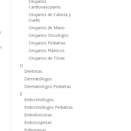
Cirujanos
Cardiovasculares
Cirujanos de Cabeza y
Cuello
Cirujanos de Mano
s
Cirujanos Oncologos
Cirujanos Pediatras
n
Cirujanos Plásticos
Cirujanos de Tórax
D
Dentistas
Dermatólogos
Dermatologos Pediatras
E
Endocrinólogos
Endocrinólogos Pediatras
Endodoncistas
Endoscopistas
Enfermeras