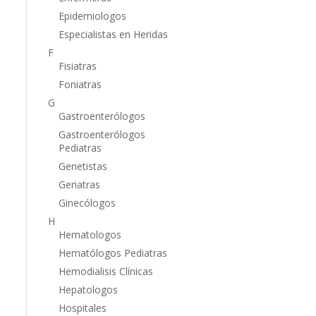
Epidemiologos
Especialistas en Heridas
F
Fisiatras
Foniatras
G
Gastroenterólogos
Gastroenterólogos
Pediatras
Genetistas
Geriatras
Ginecólogos
H
Hematologos
Hematólogos Pediatras
Hemodialisis Clínicas
Hepatologos
Hospitales