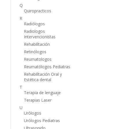
Q
Quiropracticos
R
Radiólogos
Radiologos
Intervencionistas
Rehabilitación
Retinólogos
Reumatologos
Reumatólogos Pediatras
Rehabilitación Oral y
Estética dental
T
Terapia de lenguaje
Terapias Laser
U
Urólogos
Urólogos Pediatras
Ultrasonido