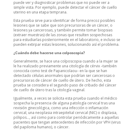
puede ver y diagnosticar problemas que no puede ver a
simple vista. Por ejemplo, puede detectar el cáncer de cuello
uterino en una etapa temprana.
Esta prueba sirve para identificar de forma precoz posibles
lesiones que se sabe que son precursoras de un cáncer, o
lesiones ya cancerosas, y también permite tomar biopsias
(extraer muestras) de las zonas que resulten sospechosas
para estudiarlas posteriormente en el laboratorio, e incluso se
pueden extirpar estas lesiones, solucionando así el problema.
¿Cuándo debe hacerse una colposcopia?
Generalmente, se hace una colposcopia cuando a la mujer se
le ha realizado previamente una citología de cérvix –también
conocida como test de Papanicolaou– en la que se han
detectado células anormales que podrían ser cancerosas o
precursoras de cáncer de cuello de útero. De hecho, esta
prueba se considera el segundo paso de cribado del cáncer
de cuello de útero tras la citología vaginal.
Igualmente, a veces se solicita esta prueba cuando el médico
sospecha la presencia de alguna patología cervical tras una
revisión ginecológica, como una infección o inflamación
cervical, una neoplasia intraepitelial cervical (NIC) o displasia,
pólipos…, así como para controlar periódicamente a aquellas
pacientes que tengan antecedentes de infección por VPH (virus
del papiloma humano), o cáncer.