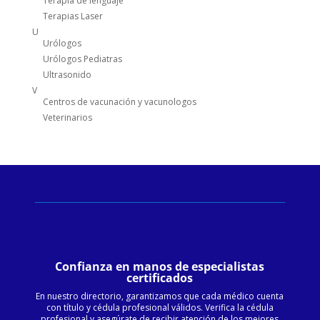
Terapia de lenguaje
Terapias Laser
U
Urólogos
Urólogos Pediatras
Ultrasonido
V
Centros de vacunación y vacunologos
Veterinarios
Confianza en manos de especialistas
certificados
En nuestro directorio, garantizamos que cada médico cuenta
con título y cédula profesional válidos. Verifica la cédula
profesional y asegúrate de recibir atención de los mejores