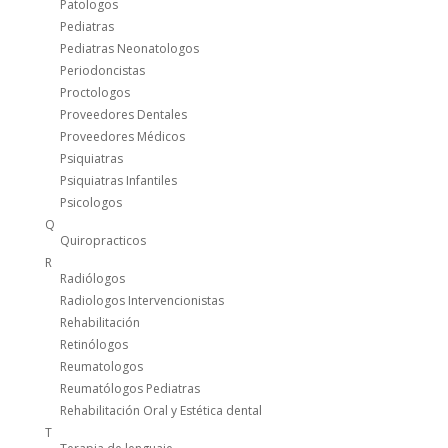
Patologos
Pediatras
Pediatras Neonatologos
Periodoncistas
Proctologos
Proveedores Dentales
Proveedores Médicos
Psiquiatras
Psiquiatras Infantiles
Psicologos
Q
Quiropracticos
R
Radiólogos
Radiologos Intervencionistas
Rehabilitación
Retinólogos
Reumatologos
Reumatólogos Pediatras
Rehabilitación Oral y Estética dental
T