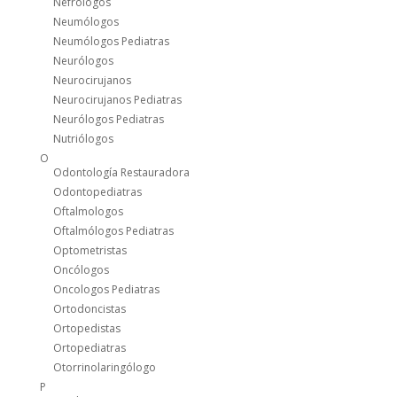
Nefrólogos
Neumólogos
Neumólogos Pediatras
Neurólogos
Neurocirujanos
Neurocirujanos Pediatras
Neurólogos Pediatras
Nutriólogos
O
Odontología Restauradora
Odontopediatras
Oftalmologos
Oftalmólogos Pediatras
Optometristas
Oncólogos
Oncologos Pediatras
Ortodoncistas
Ortopedistas
Ortopediatras
Otorrinolaringólogo
P