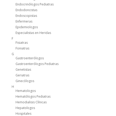
Endocrinólogos Pediatras
Endodoncistas
Endoscopistas
Enfermeras
Epidemiologos
Especialistas en Heridas
F
Fisiatras
Foniatras
G
Gastroenterólogos
Gastroenterólogos Pediatras
Genetistas
Geriatras
Ginecólogos
H
Hematologos
Hematólogos Pediatras
Hemodialisis Clínicas
Hepatologos
Hospitales