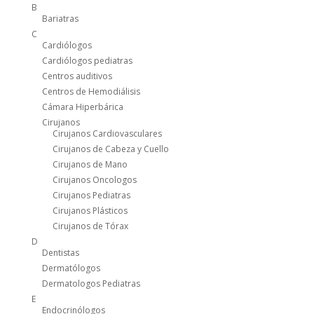
B
Bariatras
C
Cardiólogos
Cardiólogos pediatras
Centros auditivos
Centros de Hemodiálisis
Cámara Hiperbárica
Cirujanos
Cirujanos Cardiovasculares
Cirujanos de Cabeza y Cuello
Cirujanos de Mano
Cirujanos Oncologos
Cirujanos Pediatras
Cirujanos Plásticos
Cirujanos de Tórax
D
Dentistas
Dermatólogos
Dermatologos Pediatras
E
Endocrinólogos