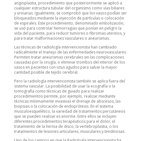
angioplastia, procedimiento que posteriormente se aplicó a
cualquier estructura tubular del organismo como vías biliares
y urinarias. Igualmente, se comprobó que los vasos podían ser
bloqueados mediante la inyección de partículas o colocación
de espirales. Este procedimiento, denominado embolización,
se usó para controlar hemorragias que ponían en peligro la
vida del paciente, para reducir tumores o fibromas uterinos, y
para tratar malformaciones vasculares o aneurismas.
Las técnicas de radiología intervencionista han cambiado
radicalmente el manejo de las enfermedades neurovasculares.
Permiten tratar aneurismas cerebrales sin las complicaciones
causadas por la cirugía, o eliminar trombos del interior de los
vasos en pacientes con ictus agudos para salvar la mayor
cantidad posible de tejido cerebral.
Pero la radiología intervencionista también se aplica fuera del
sistema vascular. La posibilidad de usar la ecografía o la
tomografía como técnicas de guiado para realizar
procedimientos permite, por ejemplo, realizar mediante
técnicas mínimamente invasivas el drenaje de abscesos, las
biopsias o la colocación de endoprótesis. En el sistema
musculoesquelético, la variedad de tratamientos percutáneos
que se pueden realizar es enorme. Entre ellos se incluyen
diferentes procedimientos terapéuticos para el dolor, el
tratamiento de la hernia de disco, la vertebroplastia, o los
tratamientos de lesiones articulares, musculares y tendinosas.
Uno de los campos en que la Radiología Intervencionista ha