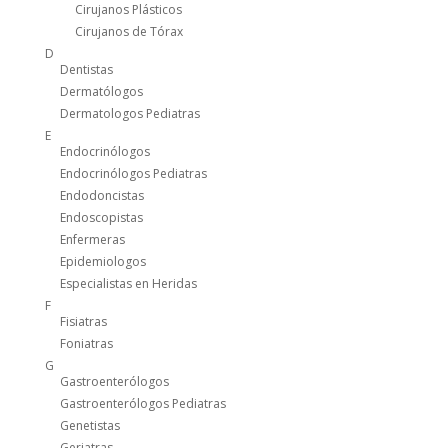
Cirujanos Plásticos
Cirujanos de Tórax
D
Dentistas
Dermatólogos
Dermatologos Pediatras
E
Endocrinólogos
Endocrinólogos Pediatras
Endodoncistas
Endoscopistas
Enfermeras
Epidemiologos
Especialistas en Heridas
F
Fisiatras
Foniatras
G
Gastroenterólogos
Gastroenterólogos Pediatras
Genetistas
Geriatras