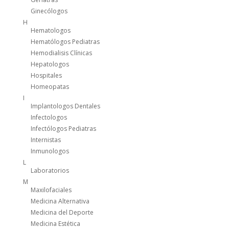
Ginecólogos
H
Hematologos
Hematólogos Pediatras
Hemodialisis Clínicas
Hepatologos
Hospitales
Homeopatas
I
Implantologos Dentales
Infectologos
Infectólogos Pediatras
Internistas
Inmunologos
L
Laboratorios
M
Maxilofaciales
Medicina Alternativa
Medicina del Deporte
Medicina Estética