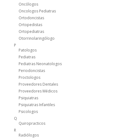
Oncólogos
Oncologos Pediatras
Ortodoncistas
Ortopedistas
Ortopediatras
Otorrinolaringólogo
P
Patologos
Pediatras
Pediatras Neonatologos
Periodoncistas
Proctologos
Proveedores Dentales
Proveedores Médicos
Psiquiatras
Psiquiatras Infantiles
Psicologos
Q
Quiropracticos
R
Radiólogos