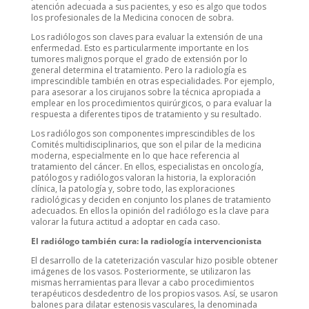
atención adecuada a sus pacientes, y eso es algo que todos
los profesionales de la Medicina conocen de sobra.
Los radiólogos son claves para evaluar la extensión de una
enfermedad. Esto es particularmente importante en los
tumores malignos porque el grado de extensión por lo
general determina el tratamiento. Pero la radiología es
imprescindible también en otras especialidades. Por ejemplo,
para asesorar a los cirujanos sobre la técnica apropiada a
emplear en los procedimientos quirúrgicos, o para evaluar la
respuesta a diferentes tipos de tratamiento y su resultado.
Los radiólogos son componentes imprescindibles de los
Comités multidisciplinarios, que son el pilar de la medicina
moderna, especialmente en lo que hace referencia al
tratamiento del cáncer. En ellos, especialistas en oncología,
patólogos y radiólogos valoran la historia, la exploración
clínica, la patología y, sobre todo, las exploraciones
radiológicas y deciden en conjunto los planes de tratamiento
adecuados. En ellos la opinión del radiólogo es la clave para
valorar la futura actitud a adoptar en cada caso.
El radiólogo también cura: la radiología intervencionista
El desarrollo de la cateterización vascular hizo posible obtener
imágenes de los vasos. Posteriormente, se utilizaron las
mismas herramientas para llevar a cabo procedimientos
terapéuticos desdedentro de los propios vasos. Así, se usaron
balones para dilatar estenosis vasculares, la denominada