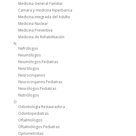
Medicina General Familiar
Camara y medicina hiperbarica
Medicina Integrada del Adulto
Medicina Nuclear
Medicina Preventiva
Medicina de Rehabilitación
N
Nefrólogos
Neumólogos
Neumólogos Pediatras
Neurólogos
Neurocirujanos
Neurocirujanos Pediatras
Neurólogos Pediatras
Nutriólogos
O
Odontología Restauradora
Odontopediatras
Oftalmologos
Oftalmólogos Pediatras
Optometristas