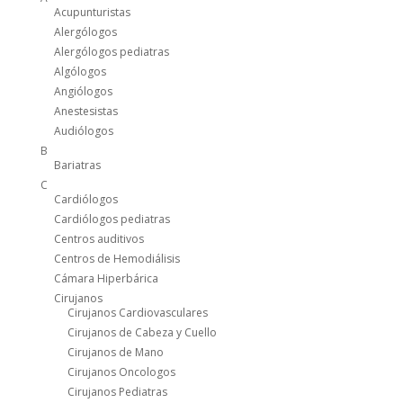
Acupunturistas
Alergólogos
Alergólogos pediatras
Algólogos
Angiólogos
Anestesistas
Audiólogos
B
Bariatras
C
Cardiólogos
Cardiólogos pediatras
Centros auditivos
Centros de Hemodiálisis
Cámara Hiperbárica
Cirujanos
Cirujanos Cardiovasculares
Cirujanos de Cabeza y Cuello
Cirujanos de Mano
Cirujanos Oncologos
Cirujanos Pediatras