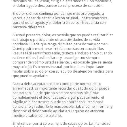
después de una lesión, cirugía o enfermedad. Con frecuencia,
el dolor agudo desaparece con el proceso de sanación.
El dolor crónico continúa por tiempo más prolongado, a
veces, a pesar de sanar la lesión original. Los tratamientos
para el dolor agudo y el dolor crónico con frecuencia son
bastante diferentes.
Si usted presenta dolor, es posible que no pueda realizar bien
su trabajo o participar de otras actividades de su vida
cotidiana. Puede que tenga dificultad para dormir y comer.
Usted podría mostrarse irritable con sus seres queridos.
Resulta fácil sentir frustración, tristeza e incluso enojo cuando
se tiene dolor. Los familiares y los amigos no siempre
comprenden cómo usted se siente, y es posible que se sienta
muy solo(a). Esto no es inusual, por lo que es importante
hablar sobre su dolor con su equipo de atención médica para
que puedan ayudarle.
Nunca debe aceptar el dolor como parte normal de su
enfermedad. Es importante recordar que todo dolor puede
ser tratado. Puede que no siempre sea posible aliviar
completamente el dolor causado algún padecimiento, el
Algólogo o anestesista puede colaborar con usted para
controlarlo y reducirlo lo más posible. Saber cómo informar y
describir el dolor puede ayudar a su equipo de atención
médica a saber cómo tratarlo.
En el cáncer por sí solo a menudo causa dolor. La intensidad