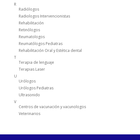
R
Radiólogos
Radiologos Intervencionistas
Rehabilitación
Retinólogos
Reumatologos
Reumatólogos Pediatras
Rehabilitación Oral y Estética dental
T
Terapia de lenguaje
Terapias Laser
U
Urólogos
Urólogos Pediatras
Ultrasonido
V
Centros de vacunación y vacunologos
Veterinarios