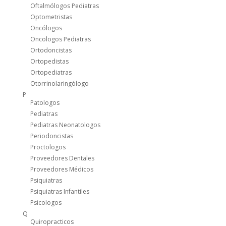
Oftalmólogos Pediatras
Optometristas
Oncólogos
Oncologos Pediatras
Ortodoncistas
Ortopedistas
Ortopediatras
Otorrinolaringólogo
P
Patologos
Pediatras
Pediatras Neonatologos
Periodoncistas
Proctologos
Proveedores Dentales
Proveedores Médicos
Psiquiatras
Psiquiatras Infantiles
Psicologos
Q
Quiropracticos