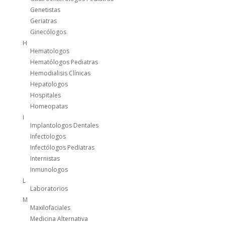
Genetistas
Geriatras
Ginecólogos
H
Hematologos
Hematólogos Pediatras
Hemodialisis Clínicas
Hepatologos
Hospitales
Homeopatas
I
Implantologos Dentales
Infectologos
Infectólogos Pediatras
Internistas
Inmunologos
L
Laboratorios
M
Maxilofaciales
Medicina Alternativa