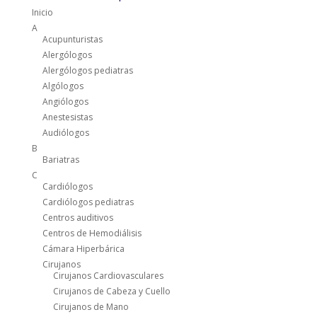
Inicio
A
Acupunturistas
Alergólogos
Alergólogos pediatras
Algólogos
Angiólogos
Anestesistas
Audiólogos
B
Bariatras
C
Cardiólogos
Cardiólogos pediatras
Centros auditivos
Centros de Hemodiálisis
Cámara Hiperbárica
Cirujanos
Cirujanos Cardiovasculares
Cirujanos de Cabeza y Cuello
Cirujanos de Mano