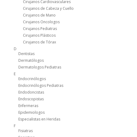
Cirujanos Cardiovasculares
Cirujanos de Cabeza y Cuello
Cirujanos de Mano
Cirujanos Oncologos
Cirujanos Pediatras
Cirujanos Plásticos
Cirujanos de Tórax
D
Dentistas
Dermatólogos
Dermatologos Pediatras
E
Endocrinólogos
Endocrinólogos Pediatras
Endodoncistas
Endoscopistas
Enfermeras
Epidemiologos
Especialistas en Heridas
F
Fisiatras