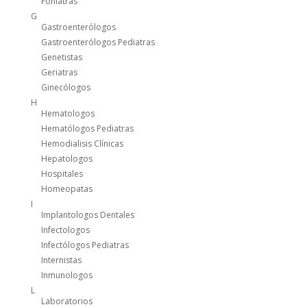
Foniatras
G
Gastroenterólogos
Gastroenterólogos Pediatras
Genetistas
Geriatras
Ginecólogos
H
Hematologos
Hematólogos Pediatras
Hemodialisis Clínicas
Hepatologos
Hospitales
Homeopatas
I
Implantologos Dentales
Infectologos
Infectólogos Pediatras
Internistas
Inmunologos
L
Laboratorios