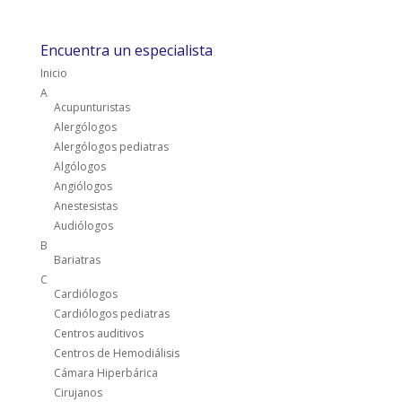
Encuentra un especialista
Inicio
A
Acupunturistas
Alergólogos
Alergólogos pediatras
Algólogos
Angiólogos
Anestesistas
Audiólogos
B
Bariatras
C
Cardiólogos
Cardiólogos pediatras
Centros auditivos
Centros de Hemodiálisis
Cámara Hiperbárica
Cirujanos