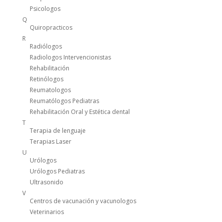
Psicologos
Q
Quiropracticos
R
Radiólogos
Radiologos Intervencionistas
Rehabilitación
Retinólogos
Reumatologos
Reumatólogos Pediatras
Rehabilitación Oral y Estética dental
T
Terapia de lenguaje
Terapias Laser
U
Urólogos
Urólogos Pediatras
Ultrasonido
V
Centros de vacunación y vacunologos
Veterinarios