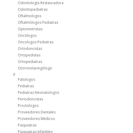
Odontología Restauradora
Odontopediatras
Oftalmologos
Oftalmólogos Pediatras
Optometristas
Oncólogos
Oncologos Pediatras
Ortodoncistas
Ortopedistas
Ortopediatras
Otorrinolaringólogo
P
Patologos
Pediatras
Pediatras Neonatologos
Periodoncistas
Proctologos
Proveedores Dentales
Proveedores Médicos
Psiquiatras
Psiquiatras Infantiles