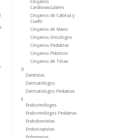
Cirujanos
Cardiovasculares
l
Cirujanos de Cabeza y
Cuello
s.
Cirujanos de Mano
Cirujanos Oncologos
Cirujanos Pediatras
Cirujanos Plásticos
Cirujanos de Tórax
n
D
Dentistas
Dermatólogos
Dermatologos Pediatras
E
Endocrinólogos
Endocrinólogos Pediatras
Endodoncistas
Endoscopistas
Enfermeras