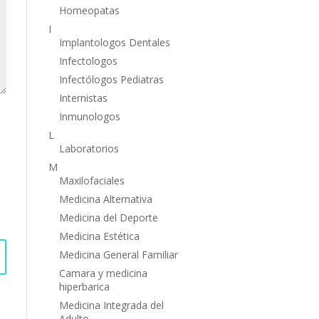
Homeopatas
I
Implantologos Dentales
Infectologos
Infectólogos Pediatras
Internistas
Inmunologos
L
Laboratorios
M
Maxilofaciales
Medicina Alternativa
Medicina del Deporte
Medicina Estética
Medicina General Familiar
Camara y medicina
hiperbarica
Medicina Integrada del
Adulto