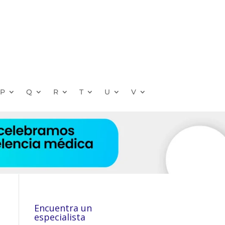
P
Q
R
T
U
V
Encuentra un
especialista