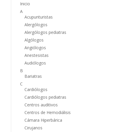
Inicio
A
Acupunturistas
Alergólogos
Alergólogos pediatras
Algólogos
Angiólogos
Anestesistas
Audiólogos
B
Bariatras
C
Cardiólogos
Cardiólogos pediatras
o
Centros auditivos
Centros de Hemodiálisis
Cámara Hiperbárica
Cirujanos