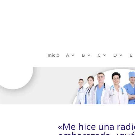
Inicio
A
B
C
D
E
«Me hice una radi