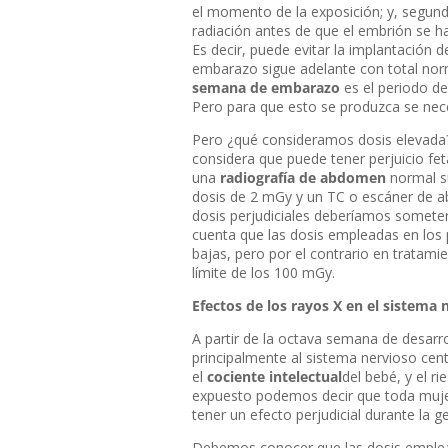
el momento de la exposición; y, segundo
radiación antes de que el embrión se 
Es decir, puede evitar la implantación d
embarazo sigue adelante con total norma
semana de embarazo
es el periodo de
Pero para que esto se produzca se nec
Pero ¿qué consideramos dosis elevada
considera que puede tener perjuicio fet
una
radiografía de abdomen
normal s
dosis de 2 mGy y un TC o escáner de 
dosis perjudiciales deberíamos somete
cuenta que las dosis empleadas en lo
bajas, pero por el contrario en tratam
límite de los 100 mGy.
Efectos de los rayos X en el sistema 
A partir de la octava semana de desarrol
principalmente al sistema nervioso cen
el
cociente intelectual
del bebé, y el 
expuesto podemos decir que toda muje
tener un efecto perjudicial durante la 
Debemos conocer que las dosis emple