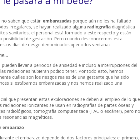
le pasará a mi bebé?
n no saben que están
embarazadas
porque aún no les ha faltado
dos irregulares, se hayan realizado alguna
radiografía
diagnóstica
tos sanitarios, el personal está formado a este respecto y están
la posibilidad de gestación. Pero cuando desconocemos esta
 estos días de riesgo denominados «periodos ventana».
lma…
pueden llevar a periodos de ansiedad e incluso a interrupciones del
las radiaciones hubieran podido tener. Por todo esto, hemos
ente cuáles son los riesgos reales de una gestante que ha sido
tonces si estábamos embarazadas y nos hemos realizado una
cial que presentan estas exploraciones se deben al empleo de lo que
as radiaciones ionizantes se usan en radiografías de partes óseas y
astes radiológicos, tomografía computerizada (TAC o escáner), pero n
as resonancias magnéticas.
de embarazo
 durante el embarazo depende de dos factores principales: el primero,