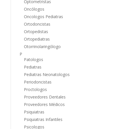
Optometristas
Oncólogos
Oncologos Pediatras
Ortodoncistas
Ortopedistas
Ortopediatras
Otorrinolaringólogo
P
Patologos
Pediatras
Pediatras Neonatologos
Periodoncistas
Proctologos
Proveedores Dentales
Proveedores Médicos
Psiquiatras
Psiquiatras Infantiles
Psicologos