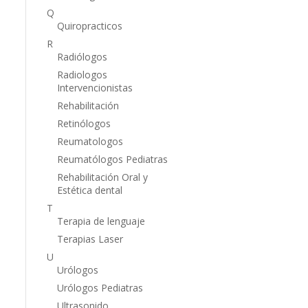
Q
Quiropracticos
R
Radiólogos
Radiologos
Intervencionistas
Rehabilitación
Retinólogos
Reumatologos
Reumatólogos Pediatras
Rehabilitación Oral y
Estética dental
T
Terapia de lenguaje
Terapias Laser
U
Urólogos
Urólogos Pediatras
Ultrasonido