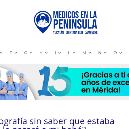
F
G
H
I
L
M
N
O
ografía sin saber que estaba