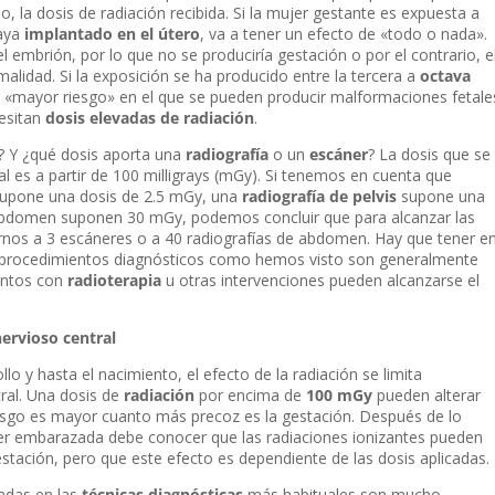
, la dosis de radiación recibida. Si la mujer gestante es expuesta a
haya
implantado en el útero
, va a tener un efecto de «todo o nada».
el embrión, por lo que no se produciría gestación o por el contrario, e
lidad. Si la exposición se ha producido entre la tercera a
octava
 «mayor riesgo» en el que se pueden producir malformaciones fetale
esitan
dosis elevadas de radiación
.
? Y ¿qué dosis aporta una
radiografía
o un
escáner
? La dosis que se
al es a partir de 100 milligrays (mGy). Si tenemos en cuenta que
upone una dosis de 2.5 mGy, una
radiografía de pelvis
supone una
abdomen suponen 30 mGy, podemos concluir que para alcanzar las
rnos a 3 escáneres o a 40 radiografías de abdomen. Hay que tener e
s procedimientos diagnósticos como hemos visto son generalmente
ientos con
radioterapia
u otras intervenciones pueden alcanzarse el
nervioso central
lo y hasta el nacimiento, el efecto de la radiación se limita
tral. Una dosis de
radiación
por encima de
100 mGy
pueden alterar
riesgo es mayor cuanto más precoz es la gestación. Después de lo
r embarazada debe conocer que las radiaciones ionizantes pueden
gestación, pero que este efecto es dependiente de las dosis aplicadas.
adas en las
técnicas diagnósticas
más habituales son mucho