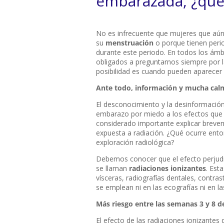
embarazada, ¿qué 
No es infrecuente que mujeres que aú
su
menstruación
o porque tienen perio
durante este periodo. En todos los ámbi
obligados a preguntarnos siempre por 
posibilidad es cuando pueden aparecer
Ante todo, información y mucha ca
El desconocimiento y la desinformación 
embarazo por miedo a los efectos que 
considerado importante explicar brevem
expuesta a radiación. ¿Qué ocurre en
exploración radiológica?
Debemos conocer que el efecto perjudi
se llaman
radiaciones ionizantes
. Est
vísceras, radiografías dentales, contr
se emplean ni en las ecografías ni en l
Más riesgo entre las semanas 3 y 8 
El efecto de las radiaciones ionizantes