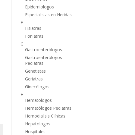
e
Epidemiologos
Especialistas en Heridas
s
F
Fisiatras
Foniatras
G
Gastroenterólogos
Gastroenterólogos
Pediatras
Genetistas
Geriatras
Ginecólogos
H
Hematologos
Hematólogos Pediatras
Hemodialisis Clínicas
Hepatologos
Hospitales