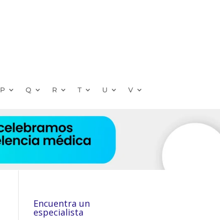
P
Q
R
T
U
V
Encuentra un
especialista