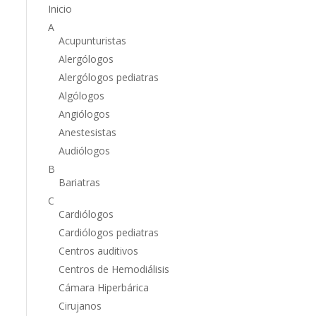
Inicio
A
Acupunturistas
Alergólogos
Alergólogos pediatras
Algólogos
Angiólogos
Anestesistas
Audiólogos
B
Bariatras
C
Cardiólogos
Cardiólogos pediatras
Centros auditivos
Centros de Hemodiálisis
Cámara Hiperbárica
Cirujanos