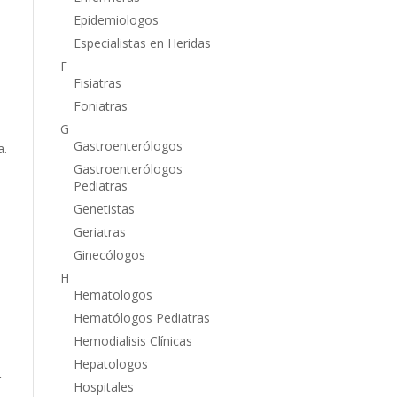
Epidemiologos
Especialistas en Heridas
F
Fisiatras
Foniatras
G
Gastroenterólogos
a.
Gastroenterólogos
Pediatras
Genetistas
Geriatras
Ginecólogos
H
Hematologos
Hematólogos Pediatras
Hemodialisis Clínicas
Hepatologos
r
Hospitales