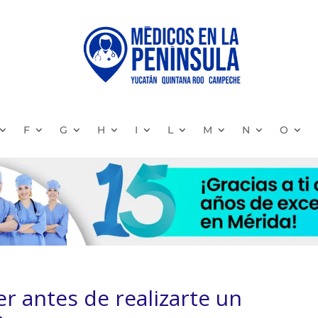
F
G
H
I
L
M
N
O
r antes de realizarte un