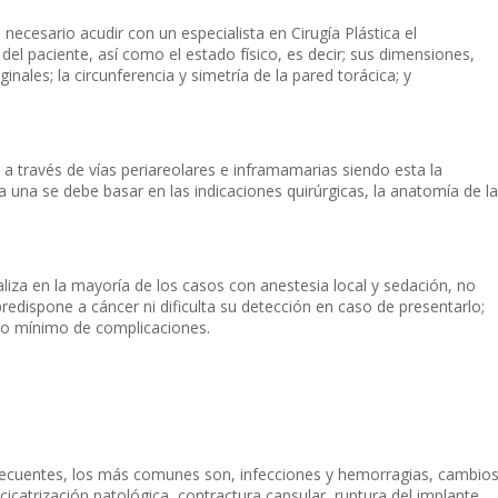
 necesario acudir con un especialista en Cirugía Plástica el
del paciente, así como el estado físico, es decir; sus dimensiones,
nales; la circunferencia y simetría de la pared torácica; y
 a través de vías periareolares e inframamarias siendo esta la
una se debe basar en las indicaciones quirúrgicas, la anatomía de la
aliza en la mayoría de los casos con anestesia local y sedación, no
predispone a cáncer ni dificulta su detección en caso de presentarlo;
go mínimo de complicaciones.
recuentes, los más comunes son, infecciones y hemorragias, cambio
 cicatrización patológica, contractura capsular, ruptura del implante,