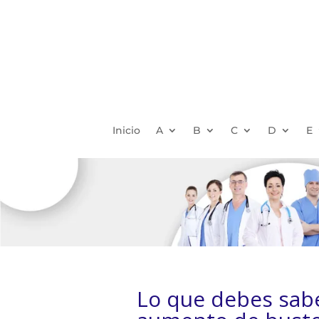
Inicio
A
B
C
D
E
Lo que debes sabe