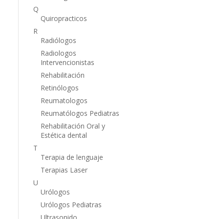
Q
Quiropracticos
R
Radiólogos
Radiologos
Intervencionistas
Rehabilitación
Retinólogos
Reumatologos
Reumatólogos Pediatras
Rehabilitación Oral y
Estética dental
T
Terapia de lenguaje
Terapias Laser
U
Urólogos
Urólogos Pediatras
Ultrasonido