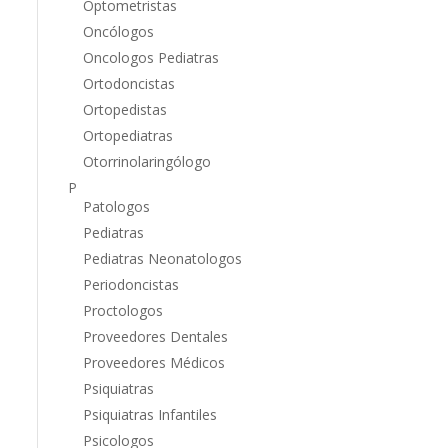
Optometristas
Oncólogos
Oncologos Pediatras
Ortodoncistas
Ortopedistas
Ortopediatras
Otorrinolaringólogo
P
Patologos
Pediatras
Pediatras Neonatologos
Periodoncistas
Proctologos
Proveedores Dentales
Proveedores Médicos
Psiquiatras
Psiquiatras Infantiles
Psicologos