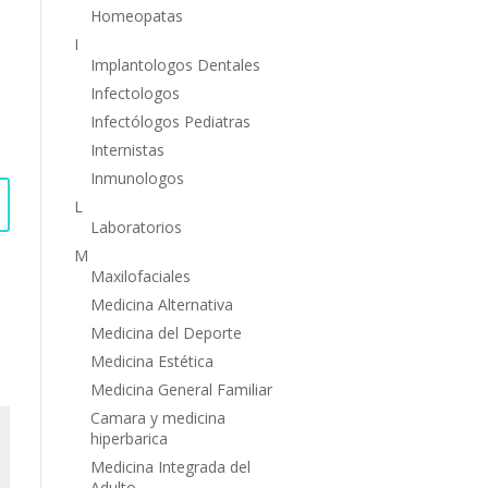
Homeopatas
I
Implantologos Dentales
Infectologos
Infectólogos Pediatras
Internistas
Inmunologos
L
Laboratorios
M
Maxilofaciales
Medicina Alternativa
Medicina del Deporte
Medicina Estética
Medicina General Familiar
Camara y medicina
hiperbarica
Medicina Integrada del
Adulto