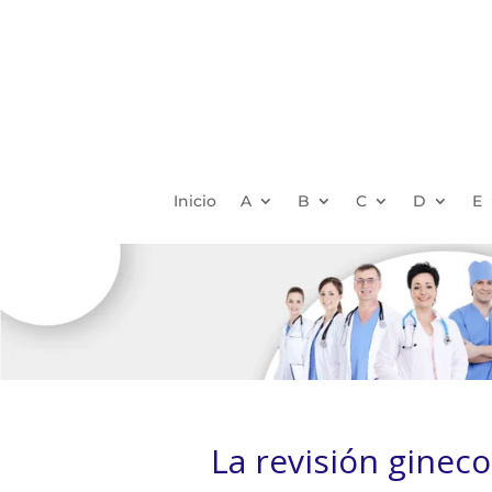
Inicio
A
B
C
D
E
La revisión gineco