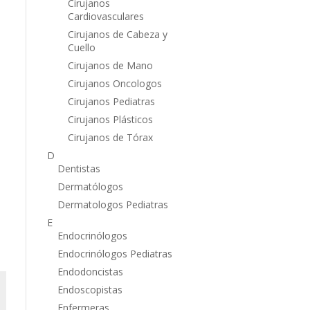
Cirujanos
Cardiovasculares
Cirujanos de Cabeza y
Cuello
Cirujanos de Mano
Cirujanos Oncologos
Cirujanos Pediatras
Cirujanos Plásticos
Cirujanos de Tórax
D
Dentistas
Dermatólogos
Dermatologos Pediatras
E
Endocrinólogos
Endocrinólogos Pediatras
Endodoncistas
Endoscopistas
Enfermeras