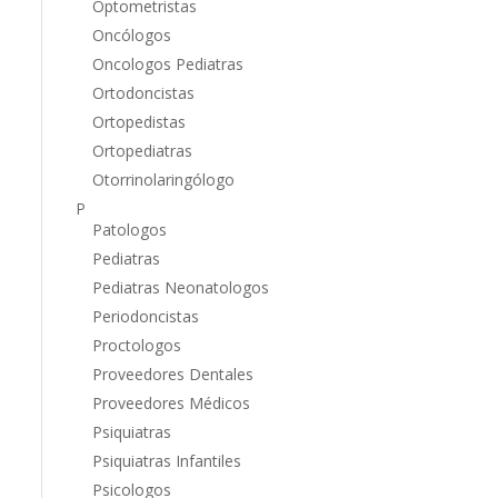
Optometristas
Oncólogos
Oncologos Pediatras
Ortodoncistas
Ortopedistas
Ortopediatras
Otorrinolaringólogo
P
Patologos
Pediatras
Pediatras Neonatologos
Periodoncistas
Proctologos
Proveedores Dentales
Proveedores Médicos
Psiquiatras
Psiquiatras Infantiles
Psicologos