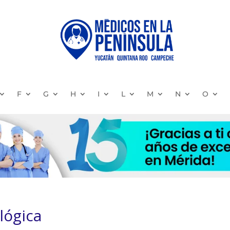
F
G
H
I
L
M
N
O
lógica