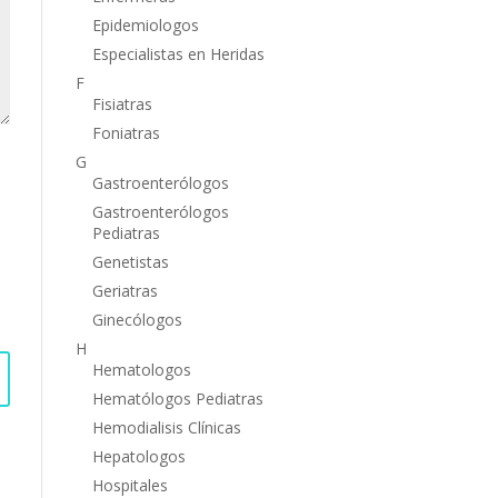
Epidemiologos
Especialistas en Heridas
F
Fisiatras
Foniatras
G
Gastroenterólogos
Gastroenterólogos
Pediatras
Genetistas
Geriatras
Ginecólogos
H
Hematologos
Hematólogos Pediatras
Hemodialisis Clínicas
Hepatologos
Hospitales