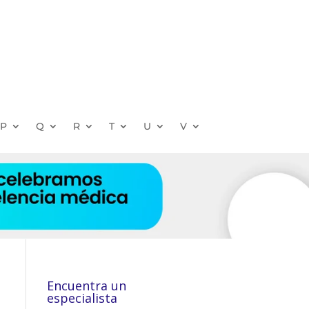
P
Q
R
T
U
V
Encuentra un
especialista