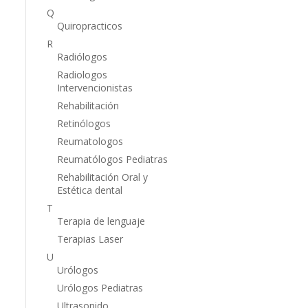
Q
Quiropracticos
R
Radiólogos
Radiologos
Intervencionistas
Rehabilitación
Retinólogos
Reumatologos
Reumatólogos Pediatras
Rehabilitación Oral y
Estética dental
T
Terapia de lenguaje
Terapias Laser
U
Urólogos
Urólogos Pediatras
Ultrasonido