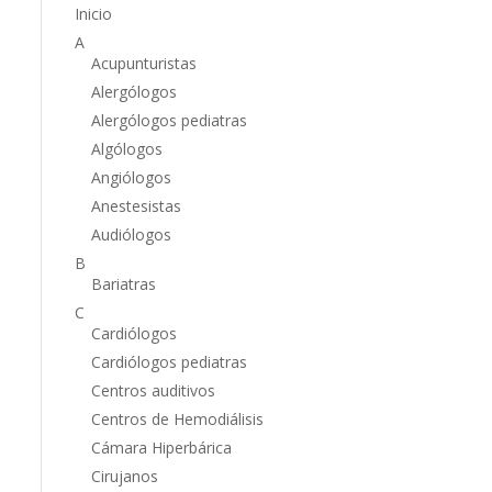
Inicio
A
Acupunturistas
Alergólogos
Alergólogos pediatras
Algólogos
Angiólogos
Anestesistas
Audiólogos
B
Bariatras
C
Cardiólogos
Cardiólogos pediatras
Centros auditivos
Centros de Hemodiálisis
Cámara Hiperbárica
Cirujanos